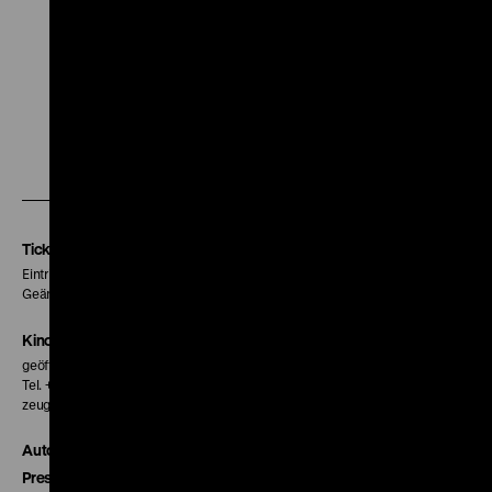
Heyl, Alf Blütecher, 109‘
Zu
Zu
Zu
unserer
unserer
unserer
Instagram
Facebook
Letterboxd
Seite
Seite
Seite
Tickets
Eintritt 5 €
Geänderte Preise sind im Programm vermerkt.
Kinokasse
geöffnet 30 Minuten vor Beginn der ersten Vorstellung
Tel. + 49 30 20304-770
zeughauskino@dhm.de
Autor*innen
Presse