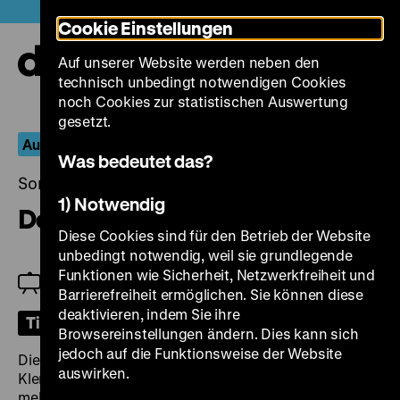
Direkt
Heute +
Cookie Einstellungen
zum
Seiteninhalt
Auf unserer Website werden neben den
springen
Navi
technisch unbedingt notwendigen Cookies
auf-
und
noch Cookies zur statistischen Auswertung
zuk
gesetzt.
Auch wir sammeln Filme
Was bedeutet das?
Sonntag, 09. Juni 2024, 15.30 Uhr
1) Notwendig
Der Favorit der Königin
Diese Cookies sind für den Betrieb der Website
unbedingt notwendig, weil sie grundlegende
Funktionen wie Sicherheit, Netzwerkfreiheit und
Am Klavier: Eunice Martins
Barrierefreiheit ermöglichen. Sie können diese
deaktivieren, indem Sie ihre
Tickets
Browsereinstellungen ändern. Dies kann sich
jedoch auf die Funktionsweise der Website
Die moderne Wissenschaft im Kampf gegen den
auswirken.
Klerus und die Krone. Als in London um 1600 immer
mehr Menschen einer Epidemie zum Opfer fallen,