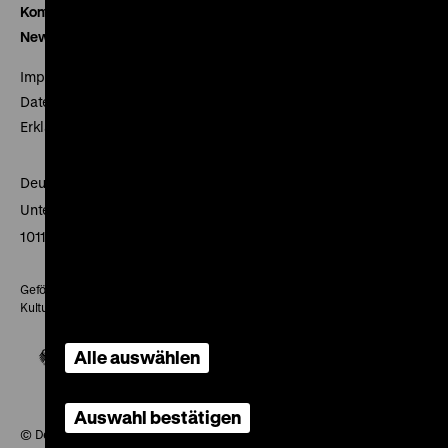
Kontakt
Newsletter
Impressum
Datenschutz
Erklärung digitale Barrierefreiheit
Deutsches Historisches Museum
Unter den Linden 2
10117 Berlin
Gefördert mit Mitteln des Beauftragten der Bundesregierung für
Kultur und Medien
Alle auswählen
Auswahl bestätigen
© Deutsches Historisches Museum, 2026