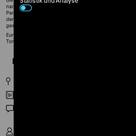
Statistik und Analyse
narrativen Auslassungen und spannungsvollen
Parallelmontagen, die wirkungsvollen Story-Twists“, so
der Regisseur Philipp Stölzl in
Weimarer Kino – neu
gesehen
(Berlin 2018). (ps)
Eunice Martins ist Pianistin und komponiert Musik für
Ton- und Stummfilm.
Der Favorit der Königin
D 1922
35mm
Stummfilm (deutsche ZT)
R: Franz Seitz Sr., B: Franz Seitz Sr., Alfred
Schirokauer, K: Franz Planer, Karl Attenberger, D:
Erich Kaiser-Titz, Hanna Ralph, Wilhelm Kaiser-