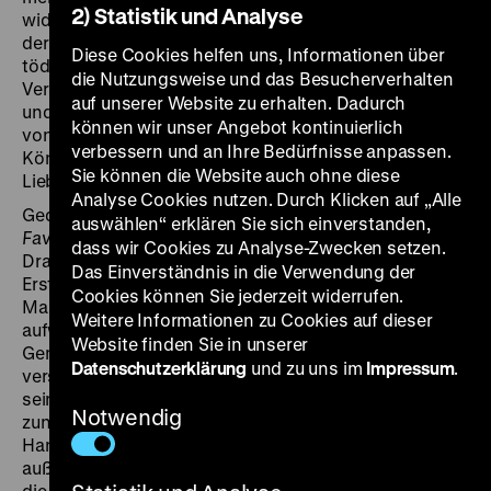
2) Statistik und Analyse
widersetzt sich der Mediziner Pembroke dem Verbot
der Leichensektion, um endlich hinter die Ursache der
Diese Cookies helfen uns, Informationen über
tödlichen Krankheit zu kommen. Wegen seines
die Nutzungsweise und das Besucherverhalten
Verstoßes wird er zum Tode verurteilt. Um Pembroke
auf unserer Website zu erhalten. Dadurch
und seine Tochter herum tut sich ein ganzes Geflecht
können wir unser Angebot kontinuierlich
von Intrigen und Erpressungsversuchen am Hofe von
verbessern und an Ihre Bedürfnisse anpassen.
Königin Elisabeth I. auf. Im Mittelpunkt steht dabei der
Sie können die Website auch ohne diese
Liebhaber der Königin, ihr „Favorit“.
Analyse Cookies nutzen. Durch Klicken auf „Alle
Gedreht im Münchner Studio der Emelka, gehört
Der
auswählen“ erklären Sie sich einverstanden,
Favorit der Königin
zu einer ganzen Reihe historischer
dass wir Cookies zu Analyse-Zwecken setzen.
Dramen in der filmindustriellen Boomphase nach dem
Das Einverständnis in die Verwendung der
Ersten Weltkrieg, die dem Publikum neben
Cookies können Sie jederzeit widerrufen.
Massenszenen vor allem auch opulente Kostüme,
Weitere Informationen zu Cookies auf dieser
aufwendige Bauten und einen indiskreten Blick in die
Website finden Sie in unserer
Gemächer der Reichen, Schönen und Mächtigen
Datenschutzerklärung
und zu uns im
Impressum
.
versprachen. „Die Modernität dieses Films liegt in
seiner speziellen Erzählweise begründet. Dazu gehört
Notwendig
zunächst das rasante Tempo, mit dem sich die
Handlung in den verschiedenen Strängen entwickelt,
außerdem die prägnante Kürze der Szenen, aber auch
die Art, wie die Figuren eingeführt werden, die