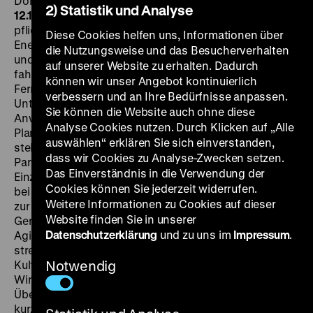
Doris Abeßer, Günther Simon, Rolf Hoppe, 96’
·
DCP
SA
2) Statistik und Analyse
12.12. um 19 Uhr
Heinz Solter, der parteilose, aber
pflichtbewusste Ingenieur eines
Diese Cookies helfen uns, Informationen über
Energieversorgungsbetriebs, wird fristlos entlassen
die Nutzungsweise und das Besucherverhalten
und muss sich vor Gericht für die scheinbar
auf unserer Website zu erhalten. Dadurch
fahrlässige Abnahme einer bei Frost havarierten
können wir unser Angebot kontinuierlich
Ferngasleitung verantworten. Im Lauf der
verbessern und an Ihre Bedürfnisse anpassen.
Untersuchung stellt sich heraus, dass er auf
Sie können die Website auch ohne diese
Anweisung des Direktors Faber gehandelt hat, für den
Analyse Cookies nutzen. Durch Klicken auf „Alle
Planerfüllung und eigene Karriere an erster Stelle
auswählen“ erklären Sie sich einverstanden,
stehen. Basierend auf Akten der
dass wir Cookies zu Analyse-Zwecken setzen.
Parteikontrollkommission wollte der Film keinen
Das Einverständnis in die Verwendung der
Einzelfall beschreiben, sondern allgemeine Probleme
Cookies können Sie jederzeit widerrufen.
bei der Bewältigung der aktuellen Wirtschaftsreformen
Weitere Informationen zu Cookies auf dieser
zur Diskussion stellen. Nicht als emotionsgeladenes
Website finden Sie in unserer
Gerichtsdrama, sondern als kühles „Psychogramm der
Datenschutzerklärung
und zu uns im
Impressum
.
Agierenden“ (Stahnke) in stilisierten Dekors und
strengem, kontrastreichen Schwarz-Weiß. Die offizielle
Kulturpolitik fand darin „kein Bekenntnis zu unserer
Notwendig
Wirklichkeit, keine tief fundierte ethische
Überzeugung, keine Parteilichkeit" und nahm den Film
kurz nach der Premiere aus den Kinos. „Was immer es