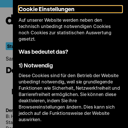
Direkt
Heute +
Cookie Einstellungen
zum
Seiteninhalt
Auf unserer Website werden neben den
springen
Navi
technisch unbedingt notwendigen Cookies
auf-
und
noch Cookies zur statistischen Auswertung
zuk
gesetzt.
Sturm und Zwang
Was bedeutet das?
Samstag, 12. Dezember 2015, 19.00 - 00.00 Uhr
1) Notwendig
Der Frühling braucht Zeit
Diese Cookies sind für den Betrieb der Website
unbedingt notwendig, weil sie grundlegende
Funktionen wie Sicherheit, Netzwerkfreiheit und
Der Frühling braucht Zeit
Barrierefreiheit ermöglichen. Sie können diese
deaktivieren, indem Sie ihre
Browsereinstellungen ändern. Dies kann sich
Der Frühling braucht Zeit
DDR 1965, R: Günter Stahnke,
jedoch auf die Funktionsweise der Website
B: Hermann O. Lauterbach, Konrad Schwalbe, Günter
auswirken.
Stahnke, K: Hans-Jürgen Sasse, D: Eberhard Mellies,