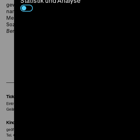
Statistik und Analyse
gewesen sein mag, was man hierzulande Sozialismus
nannte, die Gretchenfrage ist im Film gestellt, ob der
Mensch für den Sozialismus da sei oder der
Sozialismus für den Menschen?“ (Günter Sobe,
Berliner Zeitung
, 23.1.1990). (jr)
Zu
Zu
Zu
unserer
unserer
unserer
Instagram
Facebook
Letterboxd
Seite
Seite
Seite
Tickets
Eintritt 5 €
Geänderte Preise sind im Programm vermerkt.
Kinokasse
geöffnet 30 Minuten vor Beginn der ersten Vorstellung
Tel. + 49 30 20304-770