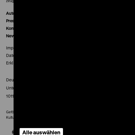
zeughauskino@dhm.de
Autor*innen
Presse
Kontakt
Newsletter
Impressum
Datenschutz
Erklärung digitale Barrierefreiheit
Deutsches Historisches Museum
Unter den Linden 2
10117 Berlin
Gefördert mit Mitteln des Beauftragten der Bundesregierung für
Kultur und Medien
Alle auswählen