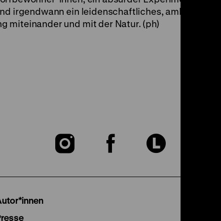
und irgendwann ein leidenschaftliches, ambivalente
 miteinander und mit der Natur. (ph)
Zu
Zu
Zu
unserer
unserer
unser
Instagram
Facebook
Lette
Autor*innen
Presse