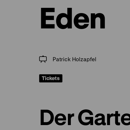
Eden
Patrick Holzapfel
Tickets
Der Gart