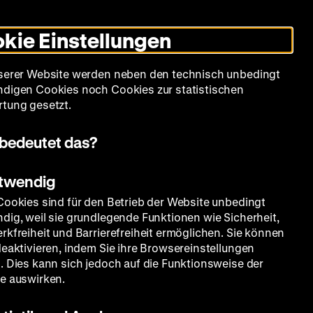
Leichte
Gebärdensprache
Suche
Heute +
Deutsch
Englisch
DHM
Dunklen
De
En
Sprache
Modus
kie Einstellungen
umschalten
Spielplan
Filmreihen
Über uns
serer Website werden neben den technisch unbedingt
digen Cookies noch Cookies zur statistischen
tung gesetzt.
bedeutet das?
otwendig
Cookies sind für den Betrieb der Website unbedingt
dig, weil sie grundlegende Funktionen wie Sicherheit,
rkfreiheit und Barrierefreiheit ermöglichen. Sie können
deaktivieren, indem Sie ihre Browsereinstellungen
. Dies kann sich jedoch auf die Funktionsweise der
e auswirken.