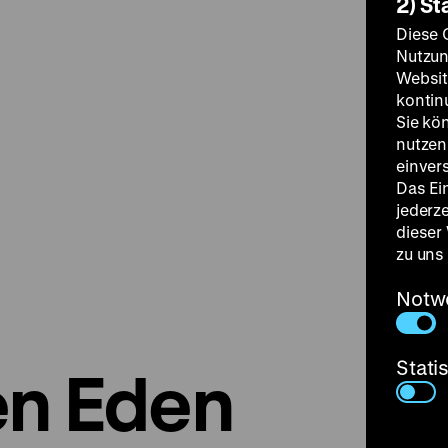
2) St
Diese 
Nutzun
Websit
kontin
Sie kö
nutzen.
einver
Das Ei
jederz
dieser
zu uns
Notw
Stati
en Eden