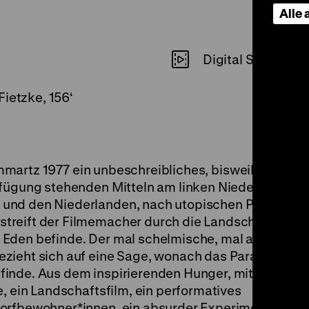
Alle
Digital SD
Fietzke, 156‘
martz 1977 ein unbeschreibliches, bisweilen aberw
rfügung stehenden Mitteln am linken Niederrhein, i
und den Niederlanden, nach utopischen Potenziale
reift der Filmemacher durch die Landschaft und fr
Eden befinde. Der mal schelmische, mal aufrichtig
zieht sich auf eine Sage, wonach das Paradies sich
finde. Aus dem inspirierenden Hunger, mit Mensch
e, ein Landschaftsfilm, ein performatives
orfbewohner*innen, ein absurder Experimentalfilm,