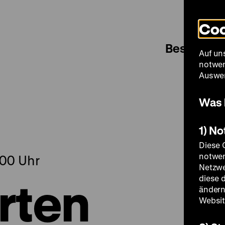
Coo
Besuch
Auf un
notwen
Auswer
Was 
1) N
Diese 
notwen
.00 Uhr
Netzwe
rten
diese 
ändern
Websit