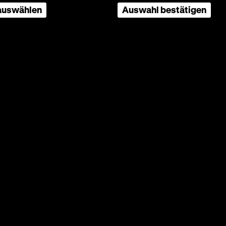
 auswählen
Auswahl bestätigen
itziges
m
n sucht.
agt die
e und
 just im
en zu
 ein