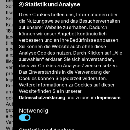
Bernhard Eichhorn, D: Heinz Rühmann, Hannelore
2) Statistik und Analyse
Schroth, Martin Held, Erich Schellow, Willy A. Kleinau,
Ilse Fürstenberg, Leonard Steckel, Walter Giller, Maria
Diese Cookies helfen uns, Informationen über
Sebaldt, Otto Wernicke, Siegfried Lowitz, Helmut
die Nutzungsweise und das Besucherverhalten
Käutner, 93'
·
35mm
FR 01.06. um 19 Uhr + SO 03.06. um
auf unserer Website zu erhalten. Dadurch
18 Uhr
Deutschland vor der Jahrhundertwende: Nach
können wir unser Angebot kontinuierlich
langjähriger Haft wird der arme Schuster Carl Voigt
verbessern und an Ihre Bedürfnisse anpassen.
(Heinz Rühmann) entlassen – doch ohne Papiere. So
Sie können die Website auch ohne diese
sind seine Versuche, sich wieder in die Gesellschaft
Analyse Cookies nutzen. Durch Klicken auf „Alle
einzugliedern, zum Scheitern verurteilt. Nach einer
auswählen“ erklären Sie sich einverstanden,
illegalen Verzweiflungstat wird Voigt wieder verhaftet,
dass wir Cookies zu Analyse-Zwecken setzen.
vertieft sich in der Gefängnisbibliothek in die
Das Einverständnis in die Verwendung der
preußische Militärgeschichte und heckt einen
Cookies können Sie jederzeit widerrufen.
legendären Schelmenstreich aus, als die
Weitere Informationen zu Cookies auf dieser
Resozialisierung nach der erneuten Entlassung wieder
Website finden Sie in unserer
an der Bürokratie scheitert. Durch eine beim Trödler
Datenschutzerklärung
und zu uns im
Impressum
.
gekaufte Hauptmannsuniform wird Voigt plötzlich zur
Autoritätsfigur. Aber wie lange kann der Bluff
gutgehen? In Zuckmayers gleichnamigem Stück nach
Notwendig
einer wahren Begebenheit sah Käutner das ideale
Vehikel, um in Zeiten der bundesdeutschen
Wiederbewaffnung eine satirische Warnung gegen