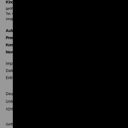
Kinokasse
geöffnet 30 Minuten vor Beginn der ersten Vorstellung
Tel. + 49 30 20304-770
zeughauskino@dhm.de
Autor*innen
Presse
Kontakt
Newsletter
Impressum
Datenschutz
Erklärung digitale Barrierefreiheit
Deutsches Historisches Museum
Unter den Linden 2
10117 Berlin
Gefördert mit Mitteln des Beauftragten der Bundesregierung für