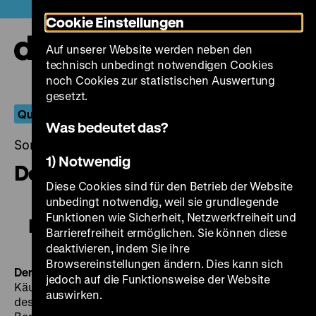
Direkt
Heute +
Cookie Einstellungen
zum
Seiteninhalt
Auf unserer Website werden neben den
springen
Navi
technisch unbedingt notwendigen Cookies
auf-
und
noch Cookies zur statistischen Auswertung
zuk
gesetzt.
Querläufer
Was bedeutet das?
Sonntag, 03. Juni 2018, 17.00 - 00.00 Uhr
1) Notwendig
Der Hauptmann von Köpenick
Diese Cookies sind für den Betrieb der Website
unbedingt notwendig, weil sie grundlegende
Funktionen wie Sicherheit, Netzwerkfreiheit und
Der Hauptmann von Köpenick
Barrierefreiheit ermöglichen. Sie können diese
deaktivieren, indem Sie ihre
Browsereinstellungen ändern. Dies kann sich
Der Hauptmann von Köpenick
BRD 1956, R: Helmut
jedoch auf die Funktionsweise der Website
Käutner, B: Helmut Käutner und Carl Zuckmayer nach
auswirken.
dessen gleichnamigem Stück, K: Albert Benitz, M: