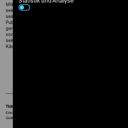
Statistik und Analyse
Militarismustendenzen und „Uniformanhimmelei“ (so
sein Produzent Walter Koppel) auszusprechen. Trotz
seiner – durch die Käutner-Wunschbesetzung mit
Publikumsliebling Heinz Rühmann verstärkten –
gemütlichen Klassiker-Aura zeigt sich
Der Hauptmann
von Köpenick
in den sozialen Seitenhieben wie in
seiner Rhythmisierung als bemerkenswert pointiertes
Käutner-Stück. (chh)
Zu
Zu
Zu
unserer
unserer
unserer
Instagram
Facebook
Letterboxd
Seite
Seite
Seite
Tickets
Eintritt 5 €
Geänderte Preise sind im Programm vermerkt.