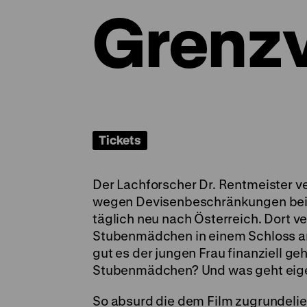
Grenzv
Tickets
Der Lachforscher Dr. Rentmeister ve
wegen Devisenbeschränkungen beim 
täglich neu nach Österreich. Dort ver
Stubenmädchen in einem Schloss arb
gut es der jungen Frau finanziell ge
Stubenmädchen? Und was geht eigen
So absurd die dem Film zugrundeli