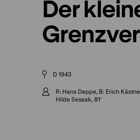
Der klein
Grenzver
D 1943
R: Hans Deppe, B: Erich Kästner 
Hilde Sessak, 81‘