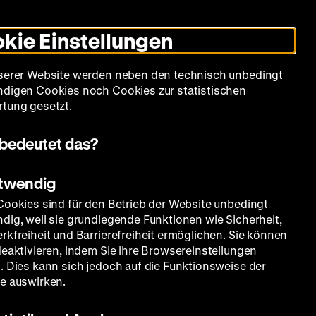
Leichte
Gebärdensprache
Suche
Heute +
Deutsch
Englisch
DHM
Dunklen
De
En
Sprache
Modus
kie Einstellungen
umschalten
Spielplan
Filmreihen
Über uns
serer Website werden neben den technisch unbedingt
digen Cookies noch Cookies zur statistischen
tung gesetzt.
bedeutet das?
otwendig
Cookies sind für den Betrieb der Website unbedingt
dig, weil sie grundlegende Funktionen wie Sicherheit,
rkfreiheit und Barrierefreiheit ermöglichen. Sie können
deaktivieren, indem Sie ihre Browsereinstellungen
. Dies kann sich jedoch auf die Funktionsweise der
e auswirken.