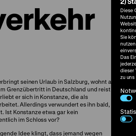
2) St
erkehr
Diese 
Nutzun
Websit
kontin
Sie kö
nutzen.
einver
Das Ei
jederz
dieser
zu uns
rbringt seinen Urlaub in Salzburg, wohnt aber
Grenzübertritt in Deutschland und reist
Notw
liebt er sich in Konstanze, die als
eitet. Allerdings verwundert es ihn bald, wie
Stati
ht. Ist Konstanze etwa gar kein
tlich im Schloss vor?
egende Idee klingt, dass jemand wegen