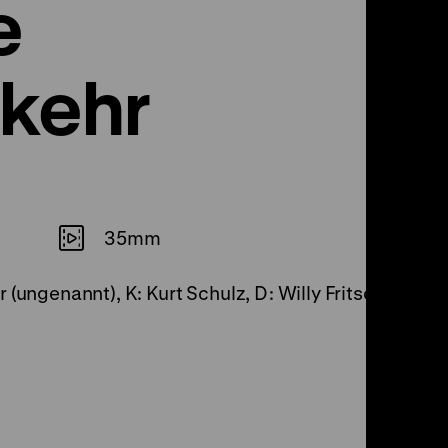
e
kehr
35mm
(ungenannt), K: Kurt Schulz, D: Willy Fritsch, Hertha