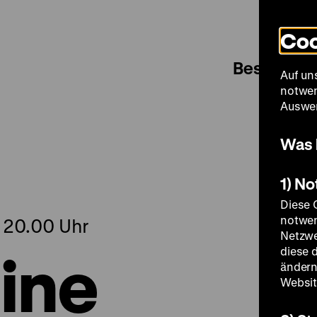
Coo
Besuch
Auf un
notwen
Auswer
Was 
1) N
Diese 
notwen
, 20.00 Uhr
Netzwe
eine
diese 
ändern
Websit