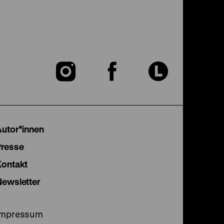
Zu
Zu
Zu
unserer
unserer
unser
Instagram
Facebook
Lette
Autor*innen
Seite
Seite
Seite
Presse
Kontakt
Newsletter
Impressum