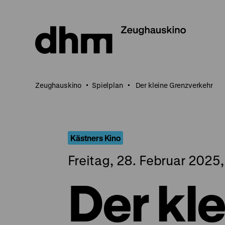
Direkt
zum
Seiteninhalt
springen
Zeughauskino
Spielplan
Der kleine Grenzverkehr
Kästners Kino
Freitag, 28. Februar 2025
Der kl