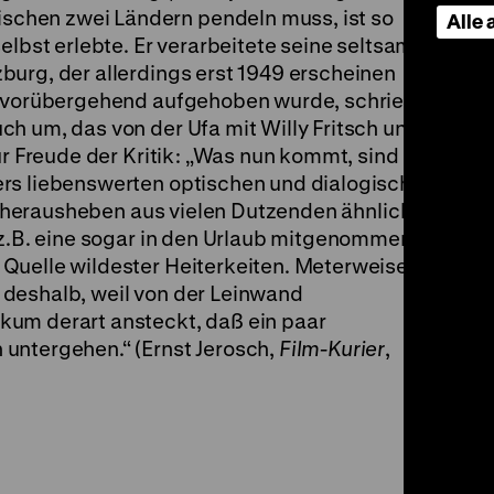
chen zwei Ländern pendeln muss, ist so
Alle
elbst erlebte. Er verarbeitete seine seltsame
burg, der allerdings erst 1949 erscheinen
42 vorübergehend aufgehoben wurde, schrieb
h um, das von der Ufa mit Willy Fritsch und
ur Freude der Kritik: „Was nun kommt, sind die
rs liebenswerten optischen und dialogischen
hn herausheben aus vielen Dutzenden ähnlicher
 z.B. eine sogar in den Urlaub mitgenommene
Quelle wildester Heiterkeiten. Meterweise
deshalb, weil von der Leinwand
kum derart ansteckt, daß ein paar
untergehen.“ (Ernst Jerosch,
Film-Kurier
,