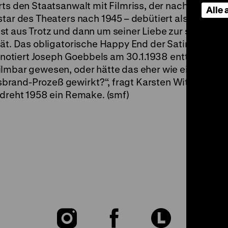
ts den Staatsanwalt mit Filmriss, der nach sich sel
Alle
star des Theaters nach 1945 – debütiert als Maler 
st aus Trotz und dann um seiner Liebe zur schönen 
ät. Das obligatorische Happy End der Satire ist „gr
, notiert Joseph Goebbels am 30.1.1938 enttäuscht in
ilmbar gewesen, oder hätte das eher wie eine
brand-Prozeß gewirkt?“, fragt Karsten Witte in La
 dreht 1958 ein Remake. (smf)
Zu
Zu
Zu