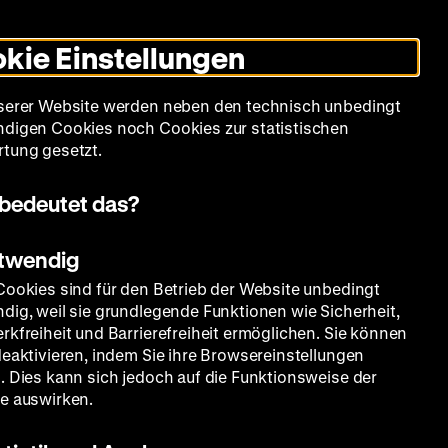
Leichte
Gebärdensprache
Suche
Heute +
Deutsch
Englisch
DHM
Dunklen
De
En
Sprache
Modus
kie Einstellungen
umschalten
Spielplan
Filmreihen
Über uns
serer Website werden neben den technisch unbedingt
digen Cookies noch Cookies zur statistischen
tung gesetzt.
bedeutet das?
otwendig
Cookies sind für den Betrieb der Website unbedingt
dig, weil sie grundlegende Funktionen wie Sicherheit,
rkfreiheit und Barrierefreiheit ermöglichen. Sie können
deaktivieren, indem Sie ihre Browsereinstellungen
. Dies kann sich jedoch auf die Funktionsweise der
e auswirken.