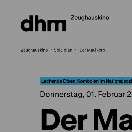
Direkt
zum
Seiteninhalt
springen
Zeughauskino
Spielplan
Der Maulkorb
Lachende Erben: Komödien im Nationalsoz
Donnerstag, 01. Februar 2
Der Ma