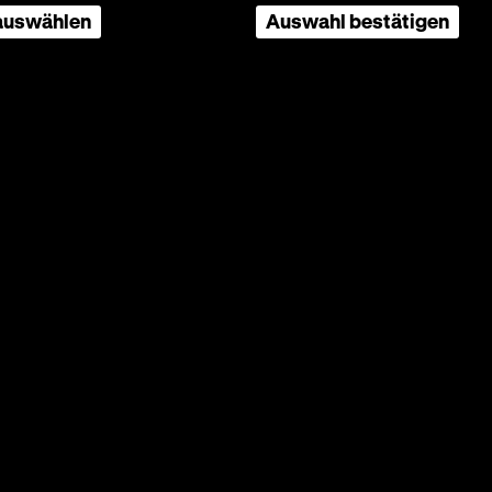
bst
 auswählen
Auswahl bestätigen
Rabanus
Tochter
ober
 sein
chende
Seite
nach
oben
scrollen