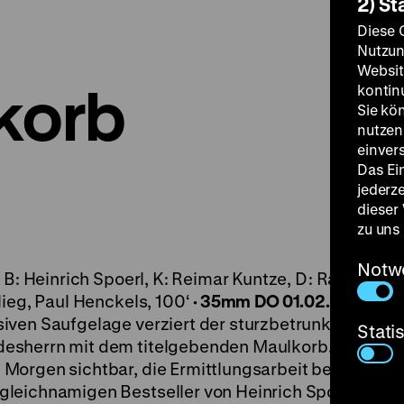
2) St
Diese 
Nutzun
Websit
korb
kontin
Sie kö
nutzen.
einver
Das Ei
jederz
dieser
zu uns
Notw
 B: Heinrich Spoerl, K: Reimar Kuntze, D: Ralph Arth
lieg, Paul Henckels, 100‘
·
35mm
DO 01.02. um 20 Uh
ven Saufgelage verziert der sturzbetrunkene
Stati
esherrn mit dem titelgebenden Maulkorb. Der Ska
Morgen sichtbar, die Ermittlungsarbeit beginnt:
gleichnamigen Bestseller von Heinrich Spoerl aus 