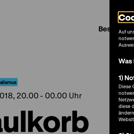
Coo
Besuch
Auf un
notwen
Auswer
Was 
1) N
ialismus
Diese 
notwen
018, 20.00 - 00.00 Uhr
Netzwe
ulkorb
diese 
ändern
Websit