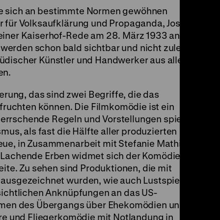
d sie sich an bestimmte Normen gewöhnen
r für Volksaufklärung und Propaganda, Joseph
einer Kaiserhof-Rede am 28. März 1933 an. Die
erden schon bald sichtbar und nicht zuletzt
üdischer Künstler und Handwerker aus allen
en.
ung, das sind zwei Begriffe, die das
uchten können. Die Filmkomödie ist ein
errschende Regeln und Vorstellungen spielt.
mus, als fast die Hälfte aller produzierten
eue, in Zusammenarbeit mit Stefanie Mathilde
e Lachende Erben widmet sich der Komödie im
eite. Zu sehen sind Produktionen, die mit
 ausgezeichnet wurden, wie auch Lustspiele
nsichtlichen Anknüpfungen an das US-
Filmen des Übergangs über Ehekomödien und
ire und Fliegerkomödie mit Notlandung in