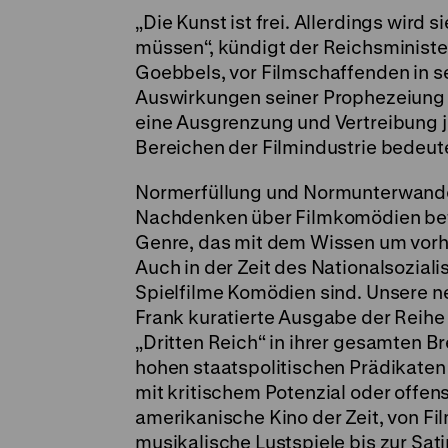
„Die Kunst ist frei. Allerdings wir
müssen“, kündigt der Reichsministe
Goebbels, vor Filmschaffenden in s
Auswirkungen seiner Prophezeiung w
eine Ausgrenzung und Vertreibung j
Bereichen der Filmindustrie bedeut
Normerfüllung und Normunterwander
Nachdenken über Filmkomödien befr
Genre, das mit dem Wissen um vorh
Auch in der Zeit des Nationalsozialis
Spielfilme Komödien sind. Unsere n
Frank kuratierte Ausgabe der Reih
„Dritten Reich“ in ihrer gesamten Br
hohen staatspolitischen Prädikaten
mit kritischem Potenzial oder offe
amerikanische Kino der Zeit, von 
musikalische Lustspiele bis zur Sat