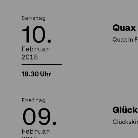
Samstag
10.
Quax 
Quax in F
Februar
2018
18.30 Uhr
Freitag
09.
Glück
Glückski
Februar