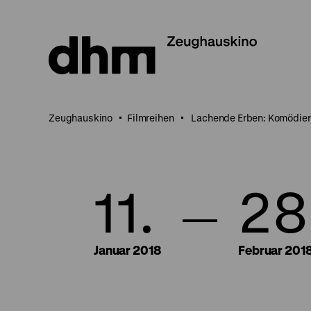
Direkt
zum
Seiteninhalt
springen
Zeughauskino
Filmreihen
Lachende Erben: Komödien
11.
28
Januar 2018
Februar 201