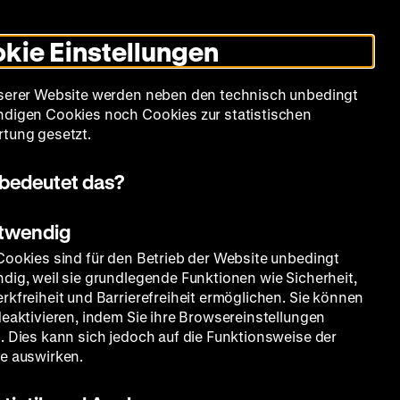
Leichte
Gebärdensprache
Suche
Heute +
Deutsch
Englisch
DHM
Dunklen
De
En
Sprache
Modus
kie Einstellungen
umschalten
Spielplan
Filmreihen
Über uns
serer Website werden neben den technisch unbedingt
digen Cookies noch Cookies zur statistischen
tung gesetzt.
bedeutet das?
otwendig
Cookies sind für den Betrieb der Website unbedingt
dig, weil sie grundlegende Funktionen wie Sicherheit,
rkfreiheit und Barrierefreiheit ermöglichen. Sie können
deaktivieren, indem Sie ihre Browsereinstellungen
. Dies kann sich jedoch auf die Funktionsweise der
e auswirken.