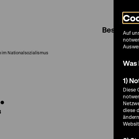
Coo
Besuch
Auf un
notwen
Auswer
 im Nationalsozialismus
Was 
1) N
.
Diese 
notwen
Netzwe
diese 
8
ändern
Websit