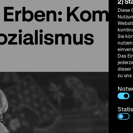
2) St
 Erben: Komöd
Diese 
Nutzun
Websit
ozialismus
kontin
Sie kö
nutzen.
einver
Das Ei
jederz
dieser
zu uns
Notw
Stati