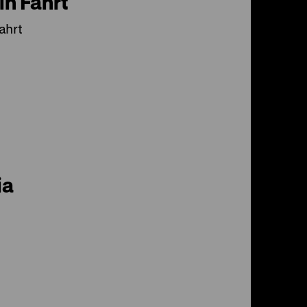
in Fahrt
ahrt
ia