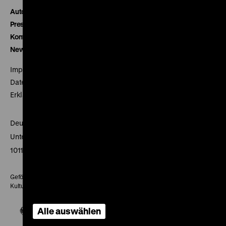
Autor*innen
Presse
Kontakt
Newsletter
Impressum
Datenschutz
Erklärung digitale Barrierefreiheit
Deutsches Historisches Museum
Unter den Linden 2
10117 Berlin
Gefördert mit Mitteln des Beauftragten der Bundesregierung für
Kultur und Medien
Alle auswählen