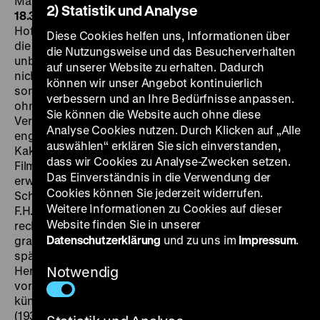
Maria Landrock, Will Dohm, 94‘
· 35mm
SO 28.01. um
2) Statistik und Analyse
18.30 Uhr + DI 30.01. um 20 Uhr
Schokoladenfabrikant
Hoffmann lebt für seine Firma. Als die junge Brigitte,
Diese Cookies helfen uns, Informationen über
die für ihren Arier-Nachweis den ihr bisher
die Nutzungsweise und das Besucherverhalten
unbekannten Großvater aufsuchen muss, bringt sie
auf unserer Website zu erhalten. Dadurch
nicht nur die Welt des alten Mannes ins Wanken,
können wir unser Angebot kontinuierlich
sondern erobert auch das Herz seines Neffen, der sie
verbessern und an Ihre Bedürfnisse anpassen.
ohne Wissen um die neuen
Sie können die Website auch ohne diese
Verwandtschaftsverhältnisse als Stenotypistin
Analyse Cookies nutzen. Durch Klicken auf „Alle
engagiert hat. „Emil Jannings als Herrscher der
auswählen“ erklären Sie sich einverstanden,
Kakaoverarbeitung ist der Mittelpunkt des
dass wir Cookies zu Analyse-Zwecken setzen.
Filmgeschehens. (...) Auch an diesem heiteren Stoff
Das Einverständnis in die Verwendung der
erweist sich die überragende
Cookies können Sie jederzeit widerrufen.
Schauspielerpersönlichkeit (...) Er lehrt uns, dass dieser
Weitere Informationen zu Cookies auf dieser
F.H. Hoffmann klug und misstrauisch, hellhörig und
Website finden Sie in unserer
rechthaberisch ist, aber er lässt auch in all das
Datenschutzerklärung
und zu uns im
Impressum
.
grantige Gebrumm einen Ton einfließen, der die
spätere Wendung glaubhaft macht“, lobt Georg
Herzberg im
Notwendig
Film-Kurier
und verweist auf eine
vormalige Jannings-Rolle im „staatspolitisch und
künstlerisch besonders wertvollen“ Film
Der Herrscher
(1937, Regie: Veit Harlan). Goebbels lobt am 12.1.1943