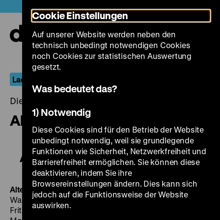
Direkt
Heute +
Cookie Einstellungen
zum
Seiteninhalt
Auf unserer Website werden neben den
springen
Navi
technisch unbedingt notwendigen Cookies
auf-
und
noch Cookies zur statistischen Auswertung
zuk
gesetzt.
Lachende Erben: Komödien im Nationalsozialismus
Was bedeutet das?
Dienstag, 30. Januar 2018, 19.00 - 00.00 Uhr
1) Notwendig
Altes Herz wird wieder jung
Diese Cookies sind für den Betrieb der Website
unbedingt notwendig, weil sie grundlegende
Funktionen wie Sicherheit, Netzwerkfreiheit und
Altes Herz wird wieder jung
Barrierefreiheit ermöglichen. Sie können diese
deaktivieren, indem Sie ihre
Browsereinstellungen ändern. Dies kann sich
Altes Herz wird wieder jung
D 1943, R: Erich Engel, B:
jedoch auf die Funktionsweise der Website
Walter Wassermann, C. H. Diller (= Lotte Neumann), K:
auswirken.
Fritz Arno Wagner, D: Emil Jannings, Viktor de Kowa,