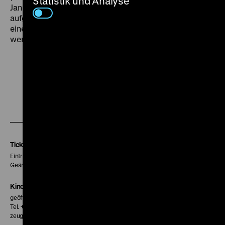
Statistik und Analyse
Jannings „Meisterleistung“ im „komödienhaft
aufgezogenen Unterhaltungsfilm“ und prophezeit ihm
einen „Riesenerfolg“: „künstlerisch besonders
wertvoll“. (smf)
Zu
Zu
Zu
unserer
unserer
unserer
Instagram
Facebook
Letterboxd
Seite
Seite
Seite
Tickets
Eintritt 5 €
Geänderte Preise sind im Programm vermerkt.
Kinokasse
geöffnet 30 Minuten vor Beginn der ersten Vorstellung
Tel. + 49 30 20304-770
zeughauskino@dhm.de