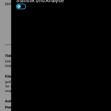
Statistik und Analyse
(smf)
Zu
Zu
Zu
unserer
unserer
unserer
Instagram
Facebook
Letterboxd
Seite
Seite
Seite
Tickets
Eintritt 5 €
Geänderte Preise sind im Programm vermerkt.
Kinokasse
geöffnet 30 Minuten vor Beginn der ersten Vorstellung
Tel. + 49 30 20304-770
zeughauskino@dhm.de
Autor*innen
Presse