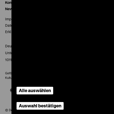
Kontakt
Newsletter
Impressum
Datenschutz
Erklärung digitale Barrierefreiheit
Deutsches Historisches Museum
Unter den Linden 2
10117 Berlin
Gefördert mit Mitteln des Beauftragten der Bundesregierung für
Kultur und Medien
Alle auswählen
Auswahl bestätigen
© Deutsches Historisches Museum, 2026