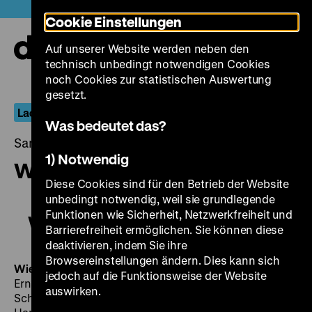
Direkt
Heute +
Cookie Einstellungen
zum
Seiteninhalt
Auf unserer Website werden neben den
springen
Navi
technisch unbedingt notwendigen Cookies
auf-
und
noch Cookies zur statistischen Auswertung
zuk
gesetzt.
Lachende Erben: Komödien im Nationalsozialismus
Was bedeutet das?
Samstag, 20. Januar 2018, 18.30 - 00.00 Uhr
1) Notwendig
Wiener Blut
Diese Cookies sind für den Betrieb der Website
unbedingt notwendig, weil sie grundlegende
Funktionen wie Sicherheit, Netzwerkfreiheit und
Wiener Blut
Barrierefreiheit ermöglichen. Sie können diese
deaktivieren, indem Sie ihre
Browsereinstellungen ändern. Dies kann sich
Wiener Blut
D 1942, R: Willi Forst, B: Axel Eggebrecht,
jedoch auf die Funktionsweise der Website
Ernst Marischka, Willi Forst, K: Jan Stallich, Werner
auswirken.
Schlichting, D: Willy Fritsch, Maria Holst, Theo Lingen,