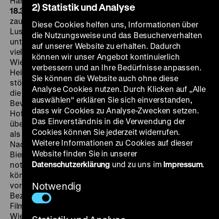
Hans Moser, Paul Henckels, 106‘
·
35mm
SA 20.01. um
2) Statistik und Analyse
18.30 Uhr + DI 23.01. um 20 Uhr
Willi Forst persönlich
zaubert im Vorspann. Zusammengerührt wird das
Diese Cookies helfen uns, Informationen über
Lustspiel nach der gleichnamigen Strauß-Operette
die Nutzungsweise und das Besucherverhalten
unter anderem aus Humor, Herz, ein wenig Historie und
auf unserer Website zu erhalten. Dadurch
viel Musik. Eine Handlung gibt es auch: Eine gebürtige
können wir unser Angebot kontinuierlich
Wienerin kehrt mit ihrem Mann glücklich in ihre
verbessern und an Ihre Bedürfnisse anpassen.
Heimatstadt zurück. Den Gatten als Gesandten aber
Sie können die Website auch ohne diese
stören Musik und Tanz, die Frau reist ab. Allein lernt er
Analyse Cookies nutzen. Durch Klicken auf „Alle
die Schönheiten des Wiener Nachtlebens kennen.
auswählen“ erklären Sie sich einverstanden,
Bevor sich das Paar versöhnen kann, muss es einen
dass wir Cookies zu Analyse-Zwecken setzen.
Hofball, Heimlichkeiten und Verwechslungen
Das Einverständnis in die Verwendung der
überstehen – bei denen Theo Lingen und Hans Moser
Cookies können Sie jederzeit widerrufen.
als Kammerdiener der Herrschaften eifrig mitmischen.
Weitere Informationen zu Cookies auf dieser
Nach den Auszeichnungen des Films etwa bei der
Website finden Sie in unserer
Biennale und als „künstlerisch besonders wertvoll“
Datenschutzerklärung
und zu uns im
Impressum
.
notiert Joseph Goebbels am 3.4.1942 bitter: „Man
könnte angesichts dieses Films vor Neid erblassen,
vor allem, wenn man bedenkt, wie wenig in dieser
Notwendig
Beziehung für die Reichshauptstadt getan wird. (...) Der
Film ist mit Schmiß und Grazie gemacht. Er stellt ein
Wien dar, wie es gern sein möchte, aber nicht ist.“