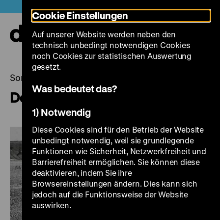
Direkt
Heute +
Cookie Einstellungen
zum
Seiteninhalt
Auf unserer Website werden neben den
springen
Navi
technisch unbedingt notwendigen Cookies
auf-
und
noch Cookies zur statistischen Auswertung
zuk
gesetzt.
Sonntag, 29. März 2020, 16.00 - 00.00 Uhr
Was bedeutet das?
Der Orlow
1) Notwendig
Diese Cookies sind für den Betrieb der Website
unbedingt notwendig, weil sie grundlegende
Funktionen wie Sicherheit, Netzwerkfreiheit und
Barrierefreiheit ermöglichen. Sie können diese
deaktivieren, indem Sie ihre
Browsereinstellungen ändern. Dies kann sich
jedoch auf die Funktionsweise der Website
auswirken.