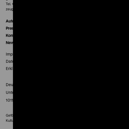
Tel. + 49 30 20304-770
zeughauskino@dhm.de
Autor*innen
Presse
Kontakt
Newsletter
Impressum
Datenschutz
Erklärung digitale Barrierefreiheit
Deutsches Historisches Museum
Unter den Linden 2
10117 Berlin
Gefördert mit Mitteln des Beauftragten der Bundesregierung für
Kultur und Medien