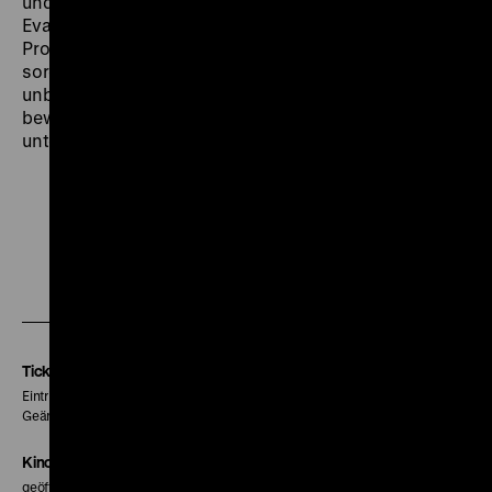
und die ziemlich schrullige Miss Dolly Marbanks (Evi
Eva). Der
Film-Kurier
war begeistert: „Unter der
Produktionsleitung von Liddy Hegewald hat man
sorgsam und liebevoll ein Werk geschaffen, das
unbedingte Publikumswirksamkeit in jedem Kino
beweisen wird. (…) Der Beifall war sehr stark und
unterbrach häufig die Vorführung.“ (7.10.1927) (ps)
Zu
Zu
Zu
unserer
unserer
unserer
Instagram
Facebook
Letterboxd
Seite
Seite
Seite
Tickets
Eintritt 5 €
Geänderte Preise sind im Programm vermerkt.
Kinokasse
geöffnet 30 Minuten vor Beginn der ersten Vorstellung