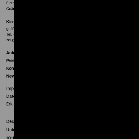
Eintritt 5 €
Geänderte Preise sind im Programm vermerkt.
Kinokasse
geöffnet 30 Minuten vor Beginn der ersten Vorstellung
Tel. + 49 30 20304-770
zeughauskino@dhm.de
Autor*innen
Presse
Kontakt
Newsletter
Impressum
Datenschutz
Erklärung digitale Barrierefreiheit
Deutsches Historisches Museum
Unter den Linden 2
10117 Berlin