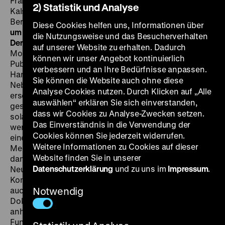
Frank, Ernst Stahl-Nachbauer, Alfred Beierle, Erwin
2) Statistik und Analyse
Kalser, Erich Kestin, Paul Kemp, Robert T. Thoeren,
Berthe Ostyn, Hertha von Walther, 65’
· DCP
FR 01.03.
Diese Cookies helfen uns, Informationen über
um 19 Uhr · Einführung: Oliver Hanley
Vorfilm
Trailer zu
die Nutzungsweise und das Besucherverhalten
Der Schuß im Tonfilmatelier
, 3' · DCP Ein sensationeller
auf unserer Website zu erhalten. Dadurch
Mordfall am Film-Set: Bei Dreharbeiten mit den
können wir unser Angebot kontinuierlich
Publikumslieblingen Gerda Maurus (
Frau im Mond
) und
verbessern und an Ihre Bedürfnisse anpassen.
Harry Frank (
Am Rande der Sahara
) wird eine junge
Sie können die Website auch ohne diese
Nebendarstellerin unter mysteriösen Umständen
Analyse Cookies nutzen. Durch Klicken auf „Alle
erschossen. Die Tore zum Studio werden daraufhin
auswählen“ erklären Sie sich einverstanden,
geschlossen, Polizei rückt an und der ganze Stab ist
dass wir Cookies zu Analyse-Zwecken setzen.
solange verdächtig, bis der wahre Täter gefunden
Das Einverständnis in die Verwendung der
werden kann. Nur scheint dieser den Polizisten immer
Cookies können Sie jederzeit widerrufen.
einen Schritt voraus zu sein, bis es mithilfe des neuen
Weitere Informationen zu Cookies auf dieser
Mediums Tonfilm gelingt, das Rätsel zu lösen. Die
Website finden Sie in unserer
damals hochmodernen Tonfilm-Studios der Ufa in
Datenschutzerklärung
und zu uns im
Impressum
.
Neubabelsberg dienen als Kulisse für eine flotte Krimi-
Komödie aus der Feder von Kurt Siodmak, die parallel
auch als Buch erschienen ist. Spiel- und
Notwendig
Dokumentarfilm werden miteinander verwoben, und
anhand der fiktiven Handlung lernt das Publikum die
Funktionsweise der Tonfilmproduktion am Beginn