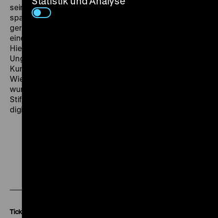
Statistik und Analyse
seiner Industrie-Eroberung kennen: „Ein wirklicher
spannender Film, der ein neues Genre kreiert, das wir
gern willkommen heißen, weil es den Sprechfilm um
eine Anzahl neuer Wirkungsmöglichkeiten bereichert.
Hier triumphiert der Film unleugbar über das Theater.
Ungeahnte Perspektiven eröffnen sich dieser neuen
Kunstform, der keine Grenzen gesetzt sind.“ (Neues
Wiener Journal, 31.8.1930) Der Schuß im Tonfilmatelier
wurde 2015 von der Friedrich-Wilhelm-Murnau-
Stiftung auf Grundlage des Originalnegativs
digitalisiert. (oh)
Zu
Zu
Zu
unserer
unserer
unserer
Instagram
Facebook
Letterboxd
Seite
Seite
Seite
Tickets