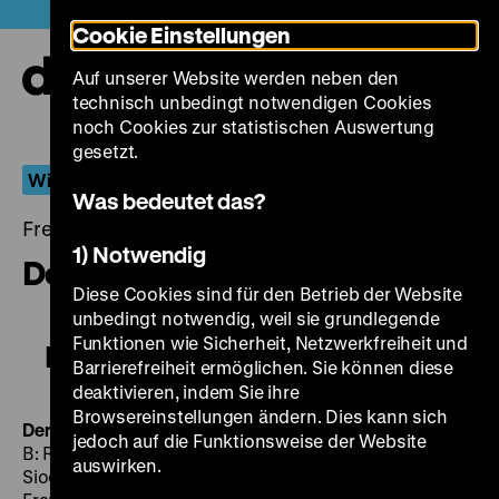
Direkt
Heute +
Cookie Einstellungen
zum
Seiteninhalt
Auf unserer Website werden neben den
springen
Navi
technisch unbedingt notwendigen Cookies
auf-
und
noch Cookies zur statistischen Auswertung
zuk
gesetzt.
Wiederentdeckt
Was bedeutet das?
Freitag, 01. März 2019, 19.00 - 00.00 Uhr
1) Notwendig
Der Schuß im Tonfilmatelier
Diese Cookies sind für den Betrieb der Website
unbedingt notwendig, weil sie grundlegende
Funktionen wie Sicherheit, Netzwerkfreiheit und
Der Schuß im Tonfilmatelier
Barrierefreiheit ermöglichen. Sie können diese
deaktivieren, indem Sie ihre
Browsereinstellungen ändern. Dies kann sich
Der Schuß im Tonfilmatelier
D 1930, R/P: Alfred Zeisler,
jedoch auf die Funktionsweise der Website
B: Rudolf Katscher, Egon Eis, nach einer Idee von Kurt
auswirken.
Siodmak, K: Werner Brandes, D: Gerda Maurus, Harry