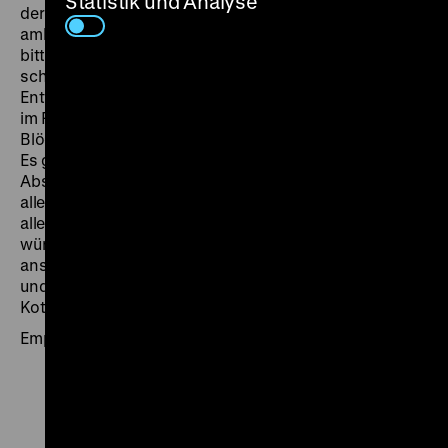
Statistik und Analyse
der zwielichtige Teppichhändler Nirwan auf… Die
ambitionierte
Filmkritik
zeigte sich ein weiteres Mal
bitter enttäuscht von Siodmak: „Die Figuren Mays,
schon in den Büchern ja nur einer bestimmten
Entwicklungsstufe Jugendlicher angemessen, wirken
im Film ungenießbar lächerlich, weil sie zum Teil ins
Blödelnd-Burleske hemmungslos überzogen werden.
Es gibt Filmfreunde, die daraus eine ‚parodistische“
Absicht Siodmaks herauslesen. Doch es steckt, bei
allem Wohlwollen, wirklich nicht mehr dahinter als
allenfalls Zynismus. (…) Wer gemeint hatte, Siodmak
würde eine und wenn nur im Handwerklichen
ansehnlichere Karl-May-Verfilmung liefern als Reinl
und Fregonese, sieht sich enttäuscht.“ (Theodor
Kotulla,
Filmkritik
Nr. 10, 1964). (fl)
Empfohlen für Besucher ab 8 Jahren.