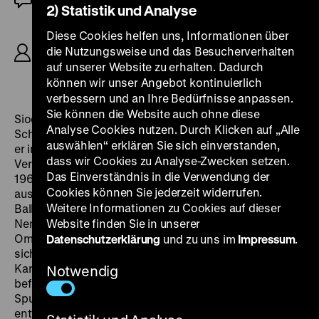
2) Statistik und Analyse
R: Robert Siodmak, P: Artur Brauner, B: Georg
Diese Cookies helfen uns, Informationen über
Marischka nach dem Roman von Karl May, K:
die Nutzungsweise und das Besucherverhalten
Alexander Sekulovic, D: Lex Barker, Ralf Wolter,
auf unserer Website zu erhalten. Dadurch
Marianne Hold, Rik Battaglia, 115’
können wir unser Angebot kontinuierlich
verbessern und an Ihre Bedürfnisse anpassen.
Sie können die Website auch ohne diese
Siodmak hatte in den 1960er Jahren zunehmend
Analyse Cookies nutzen. Durch Klicken auf „Alle
Schwierigkeiten, eigene Stoffe durchzusetzen, so dass
auswählen“ erklären Sie sich einverstanden,
er immer häufiger Auftragsarbeiten wie die Karl May-
dass wir Cookies zu Analyse-Zwecken setzen.
Verfilmungen übernahm. Mit
Der Schut
dehnte sich
Das Einverständnis in die Verwendung der
1964 die Karl May-Welle auch auf die Orientromane
Cookies können Sie jederzeit widerrufen.
aus. Der Schut ist ein grausamer Bandit, der den
Weitere Informationen zu Cookies auf dieser
Balkan in Angst und Schrecken versetzt. Kara Ben
Nemsi und sein tollpatschiger Begleiter Hadschi Halef
Website finden Sie in unserer
Omar – natürlich von Ralf Wolter gespielt – machen
Datenschutzerklärung
und zu uns im
Impressum
.
sich auf die Suche nach einem entführten Freund von
Kara Ben Nemsi, der sich in den Fängen des Schuts
Notwendig
befindet. Unterwegs stoßen sie immer wieder auf
Spuren des Schurken, ein niedergebranntes Dorf, eine
entführte Frau, Überfälle der Banditen; und es taucht