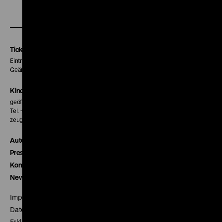
Zu
Zu
Zu
unserer
unserer
unserer
Instagram
Facebook
Letterboxd
Seite
Seite
Seite
Tickets
Eintritt 5 €
Geänderte Preise sind im Programm vermerkt.
Kinokasse
geöffnet 30 Minuten vor Beginn der ersten Vorstellung
Tel. + 49 30 20304-770
zeughauskino@dhm.de
Autor*innen
Presse
Kontakt
Newsletter
Impressum
Datenschutz
Erklärung digitale Barrierefreiheit