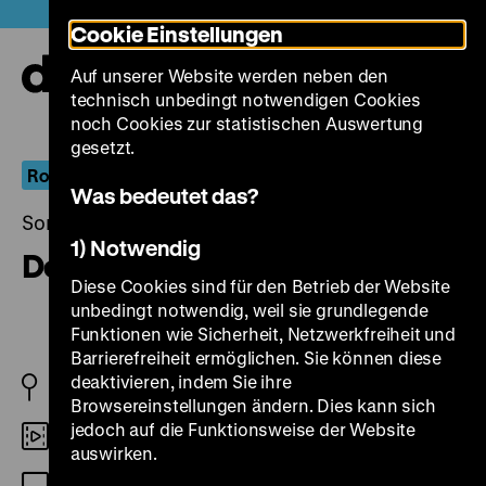
Direkt
Heute +
Cookie Einstellungen
zum
Seiteninhalt
Auf unserer Website werden neben den
springen
Navi
technisch unbedingt notwendigen Cookies
auf-
und
noch Cookies zur statistischen Auswertung
zuk
gesetzt.
Robert Siodmak
Was bedeutet das?
Sonntag, 15. Juni 2014, 15.00 - 00.00 Uhr
1) Notwendig
Der Schut
Diese Cookies sind für den Betrieb der Website
unbedingt notwendig, weil sie grundlegende
Funktionen wie Sicherheit, Netzwerkfreiheit und
Barrierefreiheit ermöglichen. Sie können diese
deaktivieren, indem Sie ihre
BRD/F/I 1964
Browsereinstellungen ändern. Dies kann sich
jedoch auf die Funktionsweise der Website
Digital HD
auswirken.
DF