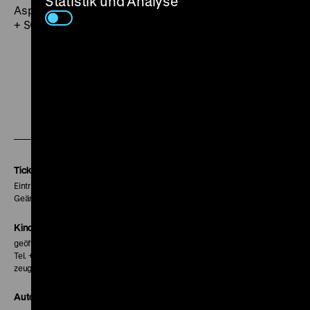
Statistik und Analyse
Asper,
Film-Dienst
, Nr. 13, 2011) (jr) FR 22.05. um 21 Uhr
+ SO 24.05. um 19 Uhr
Zu
Zu
Zu
unserer
unserer
unserer
Instagram
Facebook
Letterboxd
Seite
Seite
Seite
Tickets
Eintritt 5 €
Geänderte Preise sind im Programm vermerkt.
Kinokasse
geöffnet 30 Minuten vor Beginn der ersten Vorstellung
Tel. + 49 30 20304-770
zeughauskino@dhm.de
Autor*innen