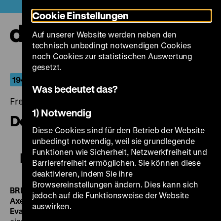
Direkt
Heute +
Cookie Einstellungen
zum
Seiteninhalt
Auf unserer Website werden neben den
springen
Navi
technisch unbedingt notwendigen Cookies
auf-
und
noch Cookies zur statistischen Auswertung
zuk
gesetzt.
1945 - Niederlage. Befreiung. Neuanfang
Was bedeutet das?
Freitag, 22. Mai 2015, 21.00 - 00.00 Uhr
1) Notwendig
Der Verlorene
Diese Cookies sind für den Betrieb der Website
unbedingt notwendig, weil sie grundlegende
Funktionen wie Sicherheit, Netzwerkfreiheit und
Der Verlorene
Barrierefreiheit ermöglichen. Sie können diese
deaktivieren, indem Sie ihre
Browsereinstellungen ändern. Dies kann sich
BRD 1950, R: Peter Lorre, B: Peter Lorre, Benno Vigny,
jedoch auf die Funktionsweise der Website
Axel Eggebrecht, K: Václav Vích, D: Peter Lorre, Karl John,
auswirken.
Eva-Ingeborg Scholz, Gisela Trowe, 98’ · 35 mm
In seiner