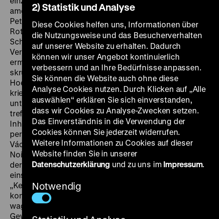
einzigen Regiearbeit konfrontierte der aus dem
2) Statistik und Analyse
amerikanischen Exil zurückgekehrte Schauspieler
Peter Lorre in der Hauptrolle des Wissenschaftlers Dr.
Diese Cookies helfen uns, Informationen über
Rothe die Deutschen mit quälenden Fragen nach
die Nutzungsweise und das Besucherverhalten
Schuld und Sühne. Obwohl Rothe 1943 im Affekt seine
auf unserer Website zu erhalten. Dadurch
Verlobte umgebracht hat und eine weitere Frau
können wir unser Angebot kontinuierlich
ermordet, wird er gegen seinen Willen von seinem
verbessern und an Ihre Bedürfnisse anpassen.
skrupellosen Assistenten, dem Gestapo-Mann
Sie können die Website auch ohne diese
Hoesch, gedeckt, weil Rothes Forschungen
Analyse Cookies nutzen. Durch Klicken auf „Alle
kriegswichtig sind. Als sich beide nach dem Krieg
auswählen“ erklären Sie sich einverstanden,
unter falschen Namen in einem Flüchtlingslager
dass wir Cookies zu Analyse-Zwecken setzen.
treffen, stellt Rothe seinen Widersacher zur Rede.
Das Einverständnis in die Verwendung der
Inhaltlich und ästhetisch ebenso radikal wie
Cookies können Sie jederzeit widerrufen.
persönlich und vom tschechischen Kameramann
Weitere Informationen zu Cookies auf dieser
Václav Vích in einer eindringlichen Mischung aus Film
Website finden Sie in unserer
Noir und Reportage-Naturalismus fotografiert, blieb
Datenschutzerklärung
und zu uns im
Impressum
.
der erste Prädikatsfilm der Filmbewertungsstelle ein
einsamer Monolith im westdeutschen Nachkriegskino.
„Kein anderer deutscher Film forderte damals so
Notwendig
konsequent eine Abrechnung mit den Schuldigen und
wagte, diese Forderung von einem selbst schuldig
Gewordenen zu stellen und zu vollstrecken.“ (Helmut G.