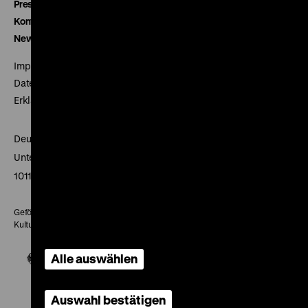
Presse
Kontakt
Newsletter
Impressum
Datenschutz
Erklärung digitale Barrierefreiheit
Deutsches Historisches Museum
Unter den Linden 2
10117 Berlin
Gefördert mit Mitteln des Beauftragten der Bundesregierung für
Kultur und Medien
Alle auswählen
Auswahl bestätigen