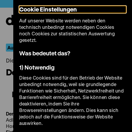
Direkt
Heute +
Cookie Einstellungen
zum
Seiteninhalt
Auf unserer Website werden neben den
springen
Navi
technisch unbedingt notwendigen Cookies
auf-
und
noch Cookies zur statistischen Auswertung
zuk
gesetzt.
Aus dem Fernseharchiv
Was bedeutet das?
Dienstag, 03. November 2015, 20.00 - 00.00 Uhr
1) Notwendig
Der Vormund und sein Dichter
Diese Cookies sind für den Betrieb der Website
unbedingt notwendig, weil sie grundlegende
Funktionen wie Sicherheit, Netzwerkfreiheit und
Der Vormund und sein Dichter
Barrierefreiheit ermöglichen. Sie können diese
deaktivieren, indem Sie ihre
Browsereinstellungen ändern. Dies kann sich
Der Vormund und sein Dichter
BRD 1978, R/B: Percy
jedoch auf die Funktionsweise der Website
Adlon, K: Pitt Koch, Henning Stegmüller, D: Rolf Illig,
auswirken.
Horst Raspe, 87’
·
Blu-ray
DI 03.11. um 20 Uhr
·