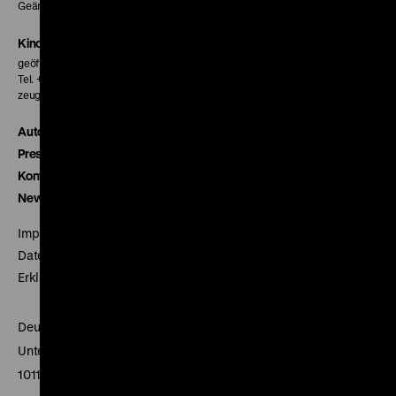
Geänderte Preise sind im Programm vermerkt.
Kinokasse
geöffnet 30 Minuten vor Beginn der ersten Vorstellung
Tel. + 49 30 20304-770
zeughauskino@dhm.de
Autor*innen
Presse
Kontakt
Newsletter
Impressum
Datenschutz
Erklärung digitale Barrierefreiheit
Deutsches Historisches Museum
Unter den Linden 2
10117 Berlin