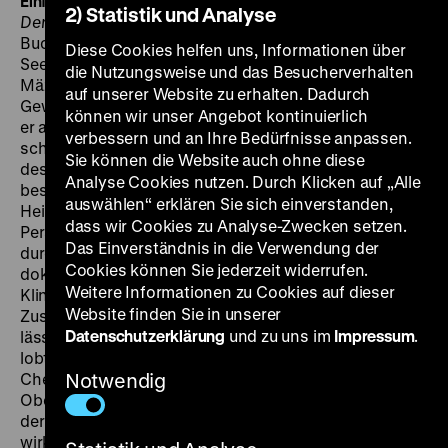
Einführung: Jan Gympel, Filmgespräch mit Percy Adlon
2) Statistik und Analyse
Der Vormund und sein Dichter
basiert lose auf dem
Buch
Wanderungen mit Robert Walser
, welches Carl
Diese Cookies helfen uns, Informationen über
Seelig 1957 veröffentlichte. Der Schriftsteller und
die Nutzungsweise und das Besucherverhalten
Mäzen schildert darin die – nicht selten zu
auf unserer Website zu erhalten. Dadurch
Gewaltmärschen ausartenden – Spaziergänge, welche
können wir unser Angebot kontinuierlich
er ab 1936 zwei- bis dreimal im Jahr mit dem für
verbessern und an Ihre Bedürfnisse anpassen.
schizophren erklärten Dichter unternahm. Ohne
Sie können die Website auch ohne diese
dessen Wissen wurde Seelig zum Vormund Walsers
Analyse Cookies nutzen. Durch Klicken auf „Alle
bestimmt, der von 1933 bis zu seinem Tod 1956 in der
auswählen“ erklären Sie sich einverstanden,
Heil- und Pflegeanstalt Herisau lebte. In seinem Zwei-
dass wir Cookies zu Analyse-Zwecken setzen.
Personen-Stück, das ausschließlich im Winter spielt,
Das Einverständnis in die Verwendung der
durchbricht Adlon die Fiktion immer wieder durch
Cookies können Sie jederzeit widerrufen.
dokumentarische Bilder von der sterilen Tristesse der
Weitere Informationen zu Cookies auf dieser
Klinik oder indem er seine Darsteller, direkt zum
Website finden Sie in unserer
Zuschauer gewandt, das Geschehen kommentieren
Datenschutzerklärung
und zu uns im
Impressum
.
lässt. In der
Süddeutschen Zeitung
vom 6. April 1978
lobte Dorothea Roth auch die Arbeit des
Chefkameramanns, eines Unterzeichners des
Notwendig
Oberhausener Manifests: „Das Sichbefreien während
der Begegnungen mit Seelig, die Wiedergeburt des
wirklichen Walsers sozusagen, vollzieht sich für uns