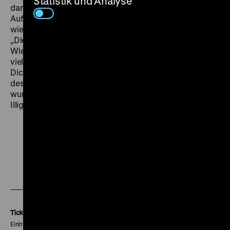
Statistik und Analyse
dank der unterschiedslosen Nähe und
Aufmerksamkeit der Kamera, die Pitt Koch so sensibel
wie selten führt, von Szene zu Szene.“ Sie resümierte:
„Dieser Film über Robert Walser ist weniger die
Wiederbegegnung mit einem Dichter, der Vorbild für
viele war und ist, sondern Einsicht in das Wesen des
Dichters überhaupt.“ Für diese Produktion, die im Jahr
des hundertsten Geburtstags Walsers erstgesendet
wurde, erhielten Adlon und der Walser-Darsteller Rolf
Illig den Adolf-Grimme-Preis mit Gold. (gym)
Zu
Zu
Zu
unserer
unserer
unserer
Instagram
Facebook
Letterboxd
Seite
Seite
Seite
Tickets
Eintritt 5 €