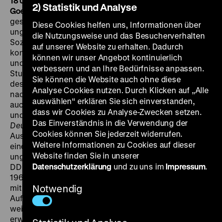
18 Uhr + MI 15.06. um 20 Uhr
·
Einführung: Jeanpaul
2) Statistik und Analyse
Goergen
„Die DDR, mit den Augen eines Ausländers
gesehen“ – so lautete der Arbeitstitel eines
Diese Cookies helfen uns, Informationen über
ungewöhnlichen Dokumentarfilms, den der belgische
die Nutzungsweise und das Besucherverhalten
Sozialist Frans Buyens 1963/64 in der DDR drehen
auf unserer Website zu erhalten. Dadurch
konnte. In seinem Interview-Film lässt er Fabrikarbeiter
können wir unser Angebot kontinuierlich
und Kleinunternehmer, LPG-Bauern und ausländische
verbessern und an Ihre Bedürfnisse anpassen.
Studenten ausführlich zu Wort kommen. Große Teile
Sie können die Website auch ohne diese
des Films entstanden in Ost-Berlin. Nur wenige Jahre
Analyse Cookies nutzen. Durch Klicken auf „Alle
nach dem Bau der Berliner Mauer befragte Buyens
auswählen“ erklären Sie sich einverstanden,
auch Grenzsoldaten nach dem Sinn dieser Maßnahme
dass wir Cookies zu Analyse-Zwecken setzen.
und des Schießbefehls. Zwar leistet Buyens in
Das Einverständnis in die Verwendung der
Deutschland – Endstation Ost
keine kritische
Cookies können Sie jederzeit widerrufen.
Auseinandersetzung mit dem System, die Außensicht
Weitere Informationen zu Cookies auf dieser
eines Sympathisanten ermöglicht dennoch einen
Website finden Sie in unserer
ungewöhnlichen Blick auf die Lebenswirklichkeit der
Datenschutzerklärung
und zu uns im
Impressum
.
DDR. Der Kurzfilm
Dialog mit einem Grenzsoldaten
von
1967 beruht ebenfalls auf Interviews. Die Gespräche
mit dem Grenzsoldaten Reinhard Laske über seine
Notwendig
Aufgaben an der Grenze zu West-Berlin sind allerdings
weitgehend inszeniert, die Äußerungen
erwartungsgemäß systemkonform. In Interviews mit