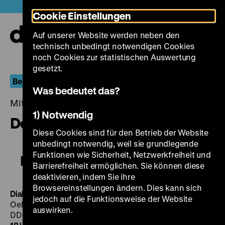
Direkt
Heute +
Cookie Einstellungen
zum
Seiteninhalt
Auf unserer Website werden neben den
springen
Navi
technisch unbedingt notwendigen Cookies
auf-
und
noch Cookies zur statistischen Auswertung
zuk
gesetzt.
Berlin.Dokument
Was bedeutet das?
Mittwoch, 15. Juni 2016, 19.00 - 00.00 Uhr
1) Notwendig
Deutschland - Endstation Ost
Diese Cookies sind für den Betrieb der Website
unbedingt notwendig, weil sie grundlegende
Funktionen wie Sicherheit, Netzwerkfreiheit und
Deutschland - Endstation Ost
Barrierefreiheit ermöglichen. Sie können diese
deaktivieren, indem Sie ihre
Browsereinstellungen ändern. Dies kann sich
Dialog mit einem Grenzsoldaten
DDR 1967, R: Götz
jedoch auf die Funktionsweise der Website
Oelschlägel, 17’
·
35 mm
Deutschland – Endstation Ost
auswirken.
DDR 1964, R: Frans Buyens, 84’
·
35 mm
SO 12.06. um