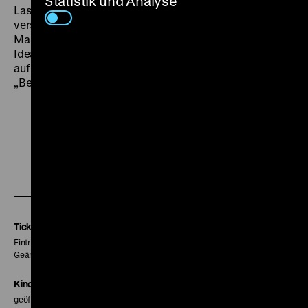
Statistik und Analyse
Laskes Eltern, seiner Freundin und Arbeitskollegen
versucht der Film, die Persönlichkeit des porträtierten
Mannes weiter zu ergründen, um dann doch das
Idealbild eines DDR-Grenzsoldaten zu zeichnen, der
auf die Parole, Grenzdurchbrüche nicht zuzulassen, mit
„Befehl ist Befehl“ antwortet. (jg)
Zu
Zu
Zu
unserer
unserer
unserer
Instagram
Facebook
Letterboxd
Seite
Seite
Seite
Tickets
Eintritt 5 €
Geänderte Preise sind im Programm vermerkt.
Kinokasse
geöffnet 30 Minuten vor Beginn der ersten Vorstellung