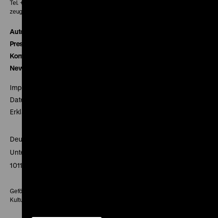
Tel. + 49 30 20304-770
zeughauskino@dhm.de
Autor*innen
Presse
Kontakt
Newsletter
Impressum
Datenschutz
Erklärung digitale Barrierefreiheit
Deutsches Historisches Museum
Unter den Linden 2
10117 Berlin
Gefördert mit Mitteln des Beauftragten der Bundesregierung für
Kultur und Medien