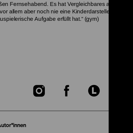
ßen Fernsehabend. Es hat Vergleichbares auf dem
or allem aber noch nie eine Kinderdarstellerin die – 
spielerische Aufgabe erfüllt hat.“ (gym)
Zu
Zu
Zu
unserer
unserer
unser
Instagram
Facebook
Lette
Autor*innen