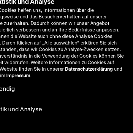
atistik und Analyse
Cookies helfen uns, Informationen über die
gsweise und das Besucherverhalten auf unserer
e zu erhalten. Dadurch können wir unser Angebot
uierlich verbessern und an Ihre Bedürfnisse anpassen.
nnen die Website auch ohne diese Analyse Cookies
 Durch Klicken auf „Alle auswählen“ erklären Sie sich
standen, dass wir Cookies zu Analyse-Zwecken setzen.
nverständnis in die Verwendung der Cookies können Sie
eit widerrufen. Weitere Informationen zu Cookies auf
 Website finden Sie in unserer
Datenschutzerklärung
und
 im
Impressum
.
endig
l, Bernd
ra
 96’
·
stik und Analyse
dörfers
ls noch
rekino