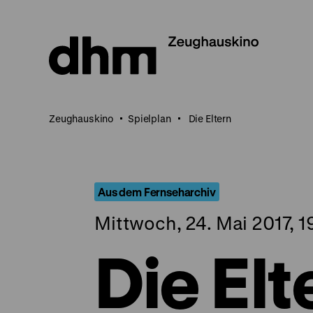
Direkt
zum
Seiteninhalt
springen
Zeughauskino
Spielplan
Die Eltern
Aus dem Fernseharchiv
Mittwoch, 24. Mai 2017, 1
Die Elt