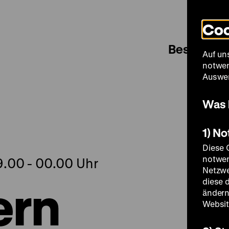
Coo
Besuch
Auf un
notwen
Auswer
Was 
1) N
Diese 
notwen
9.00 - 00.00 Uhr
Netzwe
ern
diese 
ändern
Websit