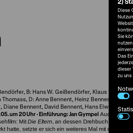
2) St
Diese 
Nutzun
Websit
n
kontin
Sie kö
nutzen.
einver
Das Ei
jederz
dieser
zu uns
Notw
endörfer, B: Hans W. Geißendörfer, Klaus Baedeker
en Thomass, D: Anne Bennent, Heinz Bennent, Barba
rt, Diane Bennent, David Bennent, Hans Elwenspoek,
Stati
.05. um 20 Uhr · Einführung: Jan Gympel
Auch Geißen
ehfilm: Mit
Die Eltern
, an dessen Drehbuch der dama
t hatte, setzte er sich ein weiteres Mal mit dem Gen