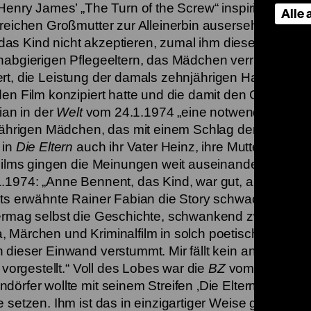
Henry James’ „The Turn of the Screw“ inspirierten Ge
Alle
 reichen Großmutter zur Alleinerbin ausersehen. Den 
l das Kind nicht akzeptieren, zumal ihm diese immer w
 habgierigen Pflegeeltern, das Mädchen verrückt zu 
stert, die Leistung der damals zehnjährigen Hauptdarste
n Film konzipiert hatte und die damit den Grundstein 
ian in der
Welt
vom 24.1.1974 „eine notwendige
njährigen Mädchen, das mit einem Schlag den Oscar v
 in
Die Eltern
auch ihr Vater Heinz, ihre Mutter Diane u
 Films gingen die Meinungen weit auseinander. Wolfg
1974: „Anne Bennent, das Kind, war gut, aber der F
its erwähnte Rainer Fabian die Story schwach, meinte
vermag selbst die Geschichte, schwankend zwischen
 Märchen und Kriminalfilm in solch poetischen
dieser Einwand verstummt. Mir fällt kein anderer Ver
 vorgestellt.“ Voll des Lobes war die
BZ
vom 23.1.197
rfer wollte mit seinem Streifen ‚Die Eltern’ ein
setzen. Ihm ist das in einzigartiger Weise geglückt –