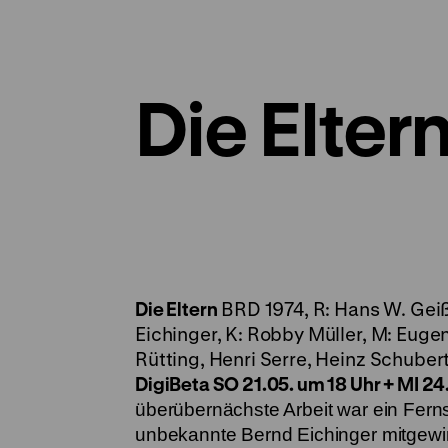
Die Elter
Die Eltern
BRD 1974, R: Hans W. Geiß
Eichinger, K: Robby Müller, M: Eug
Rütting, Henri Serre, Heinz Schube
DigiBeta
SO 21.05. um 18 Uhr + MI 24
überübernächste Arbeit war ein Ferns
unbekannte Bernd Eichinger mitgewirk