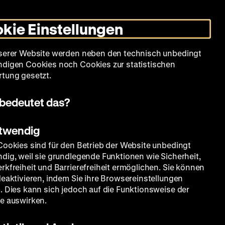
Leichte
Gebärdensprache
Suche
Heute +
Deutsch
Englisch
DHM
Dunklen
De
En
Sprache
Modus
kie Einstellungen
umschalten
Spielplan
Filmreihen
Über uns
serer Website werden neben den technisch unbedingt
digen Cookies noch Cookies zur statistischen
tung gesetzt.
bedeutet das?
otwendig
Cookies sind für den Betrieb der Website unbedingt
dig, weil sie grundlegende Funktionen wie Sicherheit,
rkfreiheit und Barrierefreiheit ermöglichen. Sie können
deaktivieren, indem Sie ihre Browsereinstellungen
. Dies kann sich jedoch auf die Funktionsweise der
e auswirken.