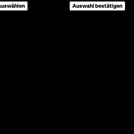
schichte
 auswählen
Auswahl bestätigen
bald
ieder
machen?
llerin
für ihre
erdient
nd ihr
ang Paul
ilm zum
 aber:
gleich
4:
 er