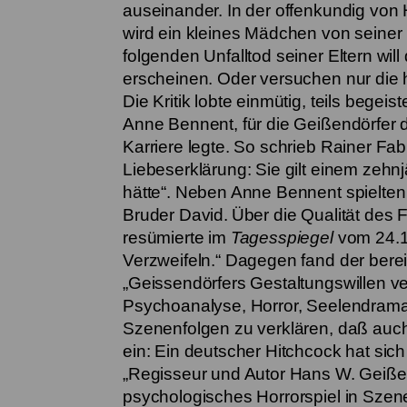
auseinander. In der offenkundig von 
wird ein kleines Mädchen von seiner
folgenden Unfalltod seiner Eltern wil
erscheinen. Oder versuchen nur die
Die Kritik lobte einmütig, teils begei
Anne Bennent, für die Geißendörfer de
Karriere legte. So schrieb Rainer Fab
Liebeserklärung: Sie gilt einem zeh
hätte“. Neben Anne Bennent spielten
Bruder David.
Über die Qualität des
resümierte im
Tagesspiegel
vom 24.1.
Verzweifeln.“ Dagegen fand der bere
„Geissendörfers Gestaltungswillen 
Psychoanalyse, Horror, Seelendrama,
Szenenfolgen zu verklären, daß auch 
ein: Ein deutscher Hitchcock hat sich
„Regisseur und Autor Hans W. Geißendö
psychologisches Horrorspiel in Szene 