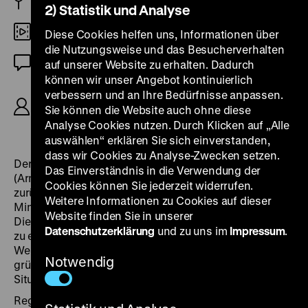
DDR 1977
2) Statistik und Analyse
35mm
Diese Cookies helfen uns, Informationen über
die Nutzungsweise und das Besucherverhalten
OmeU
auf unserer Website zu erhalten. Dadurch
können wir unser Angebot kontinuierlich
R: Roland Gräf, M: Günther Fischer, D: Armin
verbessern und an Ihre Bedürfnisse anpassen.
Mueller-Stahl, Jenny Gröllmann, Karin Gregorek,
Sie können die Website auch ohne diese
Wilhelm Koch-Hooge, Simone von Zglinicki, 94'
Analyse Cookies nutzen. Durch Klicken auf „Alle
auswählen“ erklären Sie sich einverstanden,
dass wir Cookies zu Analyse-Zwecken setzen.
Der politisch wenig interessierte Oberarzt Dr. Schmith
Das Einverständnis in die Verwendung der
(Armin Mueller-Stahl) fühlt sich beruflich
Cookies können Sie jederzeit widerrufen.
zurückgesetzt, weil sein Forschungsprojekt zur
Weitere Informationen zu Cookies auf dieser
Minderung der Kindersterblichkeit auf höherer
Website finden Sie in unserer
Dienstebene blockiert wird. Frustriert nimmt er Kontakt
Datenschutzerklärung
und zu uns im
Impressum
.
zu einer Fluchthilfe-Organisation auf, um sich in den
Westen abzusetzen. Als es in der Klinik plötzlich doch
Notwendig
grünes Licht für sein Projekt gibt, will er bleiben. Die
Situation eskaliert.
Regisseur Roland Gräf gehörte nicht zu den