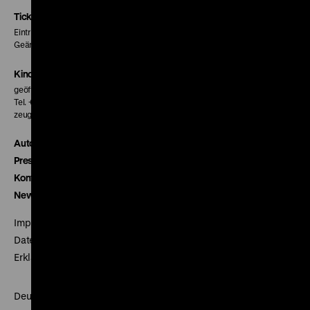
Seite
Seite
Seite
Tickets
Eintritt 5 €
Geänderte Preise sind im Programm vermerkt.
Kinokasse
geöffnet 30 Minuten vor Beginn der ersten Vorstellung
Tel. + 49 30 20304-770
zeughauskino@dhm.de
Autor*innen
Presse
Kontakt
Newsletter
Impressum
Datenschutz
Erklärung digitale Barrierefreiheit
Deutsches Historisches Museum