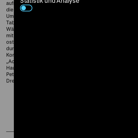
Statistik und Analyse
aufmüpfigen DDR-Künstlern, an den Protesten gegen
die Biermann-Ausbürgerung beteiligte er sich nicht.
Umso überraschender war es, dass sein Film das
Tabu-Thema der Flucht aus der DDR ansprach.
Während
Die Flucht
beim Filmfestival in Karlovy Vary
mit dem Hauptpreis prämiert wurde, konnten sich
ostdeutsche Kritiker nicht zu vorbehaltlosem Lob
durchringen. Gräf wurde eine „Privatisierung“ des
Konflikts vorgeworfen, auch von einem unnötigen
„Action-Charakter“ der Handlung war die Rede.
Hauptdarsteller Armin Mueller-Stahl, der die Biermann-
Petition unterzeichnet hatte, stellte während der
Dreharbeiten zu
Die Flucht
einen Ausreiseantrag. (cl)
Zu
Zu
Zu
unserer
unserer
unserer
Instagram
Facebook
Letterboxd