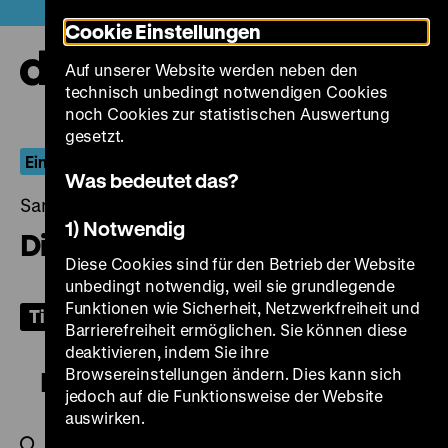
Direkt
Heute +
Cookie Einstellungen
zum
Seiteninhalt
Auf unserer Website werden neben den
springen
Navi
technisch unbedingt notwendigen Cookies
auf-
und
noch Cookies zur statistischen Auswertung
zuk
gesetzt.
Ein Anfang vom Ende der DDR
Was bedeutet das?
Samstag, 07. Oktober 2023, 20.00 Uhr
1) Notwendig
Die Flucht
Diese Cookies sind für den Betrieb der Website
unbedingt notwendig, weil sie grundlegende
Funktionen wie Sicherheit, Netzwerkfreiheit und
Tickets
Barrierefreiheit ermöglichen. Sie können diese
deaktivieren, indem Sie ihre
Browsereinstellungen ändern. Dies kann sich
Die Flucht
jedoch auf die Funktionsweise der Website
auswirken.