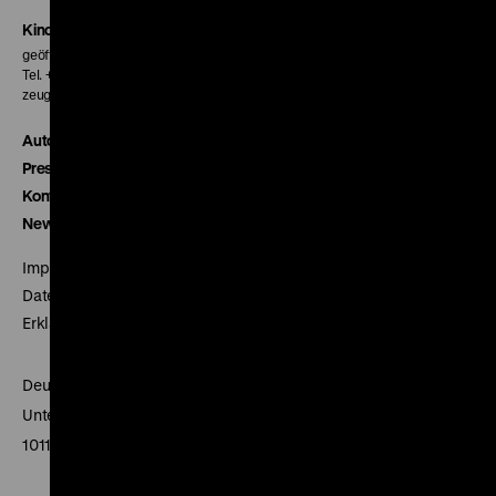
Kinokasse
geöffnet 30 Minuten vor Beginn der ersten Vorstellung
Tel. + 49 30 20304-770
zeughauskino@dhm.de
Autor*innen
Presse
Kontakt
Newsletter
Impressum
Datenschutz
Erklärung digitale Barrierefreiheit
Deutsches Historisches Museum
Unter den Linden 2
10117 Berlin