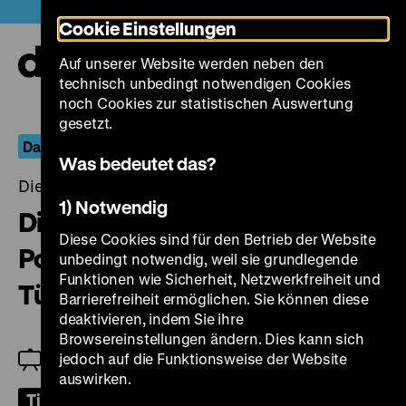
Direkt
Heute +
Cookie Einstellungen
zum
Seiteninhalt
Auf unserer Website werden neben den
springen
Navi
technisch unbedingt notwendigen Cookies
auf-
und
noch Cookies zur statistischen Auswertung
zuk
gesetzt.
Das nächste Jahrhundert wird uns gehören
Was bedeutet das?
Dienstag, 16. Mai 2023, 19.00 Uhr
1) Notwendig
Die Frau mit der Kamera -
Diese Cookies sind für den Betrieb der Website
Porträt der Fotografin Abisag
unbedingt notwendig, weil sie grundlegende
Funktionen wie Sicherheit, Netzwerkfreiheit und
Tüllmann
Barrierefreiheit ermöglichen. Sie können diese
deaktivieren, indem Sie ihre
Browsereinstellungen ändern. Dies kann sich
jedoch auf die Funktionsweise der Website
In Anwesenheit der Regisseurin
auswirken.
Tickets