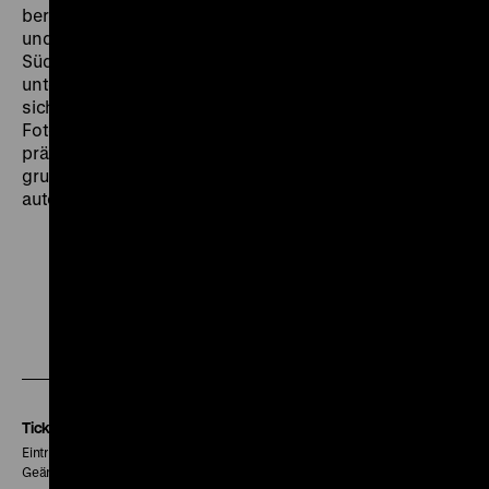
berichten von Tüllmanns Arbeit für wichtige Zeitungen
und von Reisen, die sie nach Israel, Algerien und
Südafrika führten. 500 Schwarzweißfotografien,
unterlegt mit Musik von José Luis de Delás, verdichten
sich zu einem berührenden Gesamtbild: „Tüllmanns
Fotografien werden in dem ebenso dichten wie
präzisen Dokumentarfilm zu essayistischen Passagen
gruppiert und erhalten einen faszinierenden
autonomen Raum.“ (
Filmdienst
) (fib)
Zu
Zu
Zu
unserer
unserer
unserer
Instagram
Facebook
Letterboxd
Seite
Seite
Seite
Tickets
Eintritt 5 €
Geänderte Preise sind im Programm vermerkt.