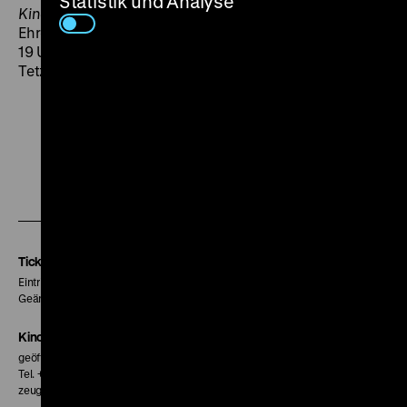
Statistik und Analyse
Kinder Palästinas
1980 mit dem Hani-Jawharyia
Ehrenpreis der PLO ausgezeichnet. (in) SA 30.05. um
19 Uhr + DI 09.06. um 20 Uhr · Zu Gast am 30.05.: Kurt
Tetzlaff, Einführung am 09.06.: Irit Neidhardt
Zu
Zu
Zu
unserer
unserer
unserer
Instagram
Facebook
Letterboxd
Seite
Seite
Seite
Tickets
Eintritt 5 €
Geänderte Preise sind im Programm vermerkt.
Kinokasse
geöffnet 30 Minuten vor Beginn der ersten Vorstellung
Tel. + 49 30 20304-770
zeughauskino@dhm.de