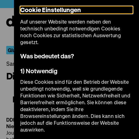
Direkt
Heute +
Cookie Einstellungen
zum
Seiteninhalt
Auf unserer Website werden neben den
springen
Navi
technisch unbedingt notwendigen Cookies
auf-
und
noch Cookies zur statistischen Auswertung
zuk
gesetzt.
Glut der Erinnerung
Was bedeutet das?
Samstag, 30. Mai 2015, 19.00 - 00.00 Uhr
1) Notwendig
Die Kinder Palästinas
Diese Cookies sind für den Betrieb der Website
unbedingt notwendig, weil sie grundlegende
Funktionen wie Sicherheit, Netzwerkfreiheit und
Die Kinder Palästinas
Barrierefreiheit ermöglichen. Sie können diese
deaktivieren, indem Sie ihre
Browsereinstellungen ändern. Dies kann sich
DDR 1981, R: Kurt Tetzlaff, B: Kurt Tetzlaff, Jochen
jedoch auf die Funktionsweise der Website
Niebelschütz, K: Jürgen Greunig, 54‘
·
35 mm
„Die
auswirken.
Journalisten fotografieren nur immer unser Elend, aber