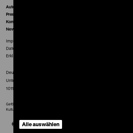
Autor*innen
Presse
Kontakt
Newsletter
Impressum
Datenschutz
Erklärung digitale Barrierefreiheit
Deutsches Historisches Museum
Unter den Linden 2
10117 Berlin
Gefördert mit Mitteln des Beauftragten der Bundesregierung für
Kultur und Medien
Alle auswählen