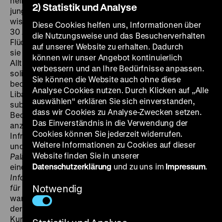
helfen tut uns niemand.“ Mit diesen Worten lässt eine
2) Statistik und Analyse
junge Witwe das DEFA-Team über deren PLO-Begleiter
wissen, dass sie nicht gesprächsbereit sei. Bereits seit
Diese Cookies helfen uns, Informationen über
30 Jahren gibt es die palästinensischen
die Nutzungsweise und das Besucherverhalten
Flüchtlingslager im Libanon, als das Team aus der DDR
auf unserer Website zu erhalten. Dadurch
sie bereist. Was bedeutet der Befreiungskampf im
können wir unser Angebot kontinuierlich
Alltag und wie beeinflusst er das Leben der Kinder? Mit
verbessern und an Ihre Bedürfnisse anpassen.
solidarischer Nähe und respektvoller Distanz
Sie können die Website auch ohne diese
beobachtet der Film palästinensisches Leben im
Analyse Cookies nutzen. Durch Klicken auf „Alle
Libanon, familiäres ebenso wie institutionelles. Die
auswählen“ erklären Sie sich einverstanden,
subjektive Erzählung lässt das Publikum an den
dass wir Cookies zu Analyse-Zwecken setzen.
Beobachtungen der Filmemacher teilhaben. Ohne sich
Das Einverständnis in die Verwendung der
anzumaßen, Wahrheit erkannt zu haben, führt sie in die
Cookies können Sie jederzeit widerrufen.
Infrastruktur der PLO ein, die ein würdevolles Über-
Weitere Informationen zu Cookies auf dieser
und Weiterleben ermöglichen will.
Die Kinder
Website finden Sie in unserer
Palästinas
ist einer von zwei Filmen, die im Rahmen
Datenschutzerklärung
und zu uns im
Impressum
.
eines Koproduktionsvertrags zwischen der
Abteilung
Information und Kultur
der PLO und dem
DEFA-Studio
für Dokumentarfilme
Notwendig
entstanden. Teil des Abkommens
war, sich gegenseitig nicht im Abspann zu nennen. Auf
der Internationalen Leipziger Dokumentar- und
Kurzfilmwoche für Film und Fernsehen wurde
Die