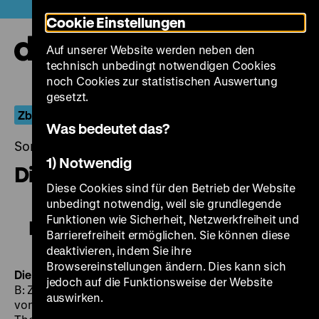
Direkt
Heute +
Cookie Einstellungen
zum
Seiteninhalt
Auf unserer Website werden neben den
springen
Navi
technisch unbedingt notwendigen Cookies
auf-
und
noch Cookies zur statistischen Auswertung
zuk
gesetzt.
Zbyněk Brynych
Was bedeutet das?
Sonntag, 23. Juli 2017, 18.00 - 00.00 Uhr
1) Notwendig
Die Nacht von Lissabon
Diese Cookies sind für den Betrieb der Website
unbedingt notwendig, weil sie grundlegende
Funktionen wie Sicherheit, Netzwerkfreiheit und
Die Nacht von Lissabon
Barrierefreiheit ermöglichen. Sie können diese
deaktivieren, indem Sie ihre
Browsereinstellungen ändern. Dies kann sich
Die Nacht von Lissabon
BRD 1971, R: Zbynek Brynych,
jedoch auf die Funktionsweise der Website
B: Zbynek Brynych nach dem gleichnamigen Roman
auswirken.
von Erich Maria Remarque, K: Rolf Kästel, M: Peter