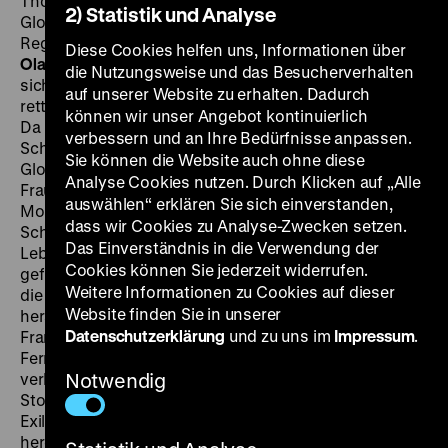
Thomas, D: Martin Benrath, Erika Pluhar, Vadim
2) Statistik und Analyse
Glowna, Horst Frank, Hans Schweikart, Charles
Regnier, 111‘
·
35mm
SO 23.07. um 18 Uhr
·
Einführung:
Diese Cookies helfen uns, Informationen über
Olaf Möller
Während des Zweiten Weltkriegs drängen
die Nutzungsweise und das Besucherverhalten
sich die Flüchtlinge im Hafen von Lissabon, um die
auf unserer Website zu erhalten. Dadurch
rettende Schiffspassage nach Übersee zu ergattern.
können wir unser Angebot kontinuierlich
Da macht der deutschsprachige Emigrant Josef
verbessern und an Ihre Bedürfnisse anpassen.
Schwarz (Martin Benrath) einem Fremden (Vadim
Sie können die Website auch ohne diese
Glowna) ein Angebot: Der bekommt für sich und seine
Analyse Cookies nutzen. Durch Klicken auf „Alle
Frau zwei Pässe und zwei Fahrkarten für ein am
auswählen“ erklären Sie sich einverstanden,
Morgen gen Amerika ablegendes Boot, wenn er nur
dass wir Cookies zu Analyse-Zwecken setzen.
Schwarz durch diese Nacht begleitet und sich dessen
Das Einverständnis in die Verwendung der
Lebensgeschichte anhört. Schon früh vor den Nazis
Cookies können Sie jederzeit widerrufen.
geflohen, wagte Schwarz unter falscher Identität 1938
Weitere Informationen zu Cookies auf dieser
die Rückkehr, um seine Liebste (Erika Pluhar)
Website finden Sie in unserer
herauszuholen, von deren Gestapo-Bruder (Horst
Datenschutzerklärung
und zu uns im
Impressum
.
Frank!) verfolgt. Ein „Meilenstein des deutschen
Fernsehfilms“ (Dominik Graf), in dem Brynych seine
verblüffende Ideenvielfalt an einem seelenverwandten
Notwendig
Stoff von Remarque unter Beweis stellt: die
Exilerfahrung als eine Art Geistergeschichte, hin- und
hergerissen zwischen zärtlichen Details und