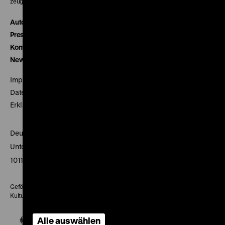
zeughauskino@dhm.de
Autor*innen
Presse
Kontakt
Newsletter
Impressum
Datenschutz
Erklärung digitale Barrierefreiheit
Deutsches Historisches Museum
Unter den Linden 2
10117 Berlin
Gefördert mit Mitteln des Beauftragten der Bundesregierung für
Kultur und Medien
Alle auswählen