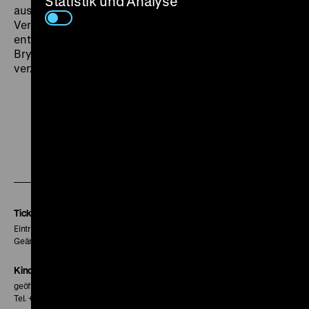
Statistik und Analyse
ausweglosem Horror, ein Liebestraum umflort von
Vergeblichkeit und dabei ein schonungsloses Zeitbild,
entworfen als wildes Wechselspiel zwischen den
Brynych-Polen von nüchterner Bilanz und
verzweifelter Hysterie. (chh)
Zu
Zu
Zu
unserer
unserer
unserer
Instagram
Facebook
Letterboxd
Seite
Seite
Seite
Tickets
Eintritt 5 €
Geänderte Preise sind im Programm vermerkt.
Kinokasse
geöffnet 30 Minuten vor Beginn der ersten Vorstellung
Tel. + 49 30 20304-770