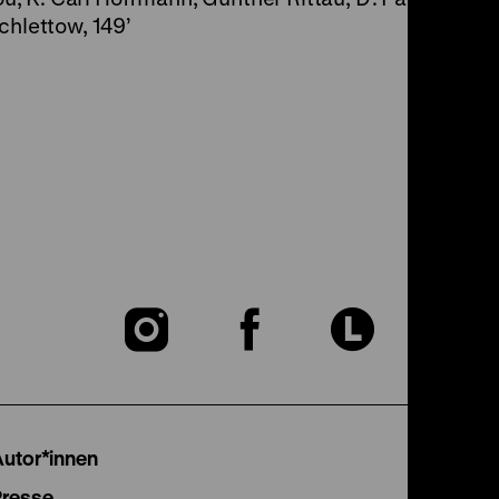
chlettow, 149’
Zu
Zu
Zu
unserer
unserer
unser
Instagram
Facebook
Lette
Autor*innen
Presse