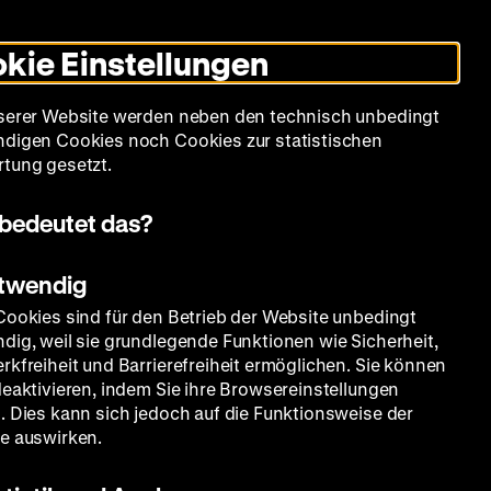
Leichte
Gebärdensprache
Suche
Heute +
Deutsch
Englisch
DHM
Dunklen
De
En
Sprache
Modus
kie Einstellungen
umschalten
Spielplan
Filmreihen
Über uns
serer Website werden neben den technisch unbedingt
digen Cookies noch Cookies zur statistischen
tung gesetzt.
bedeutet das?
otwendig
Cookies sind für den Betrieb der Website unbedingt
dig, weil sie grundlegende Funktionen wie Sicherheit,
rkfreiheit und Barrierefreiheit ermöglichen. Sie können
deaktivieren, indem Sie ihre Browsereinstellungen
. Dies kann sich jedoch auf die Funktionsweise der
e auswirken.