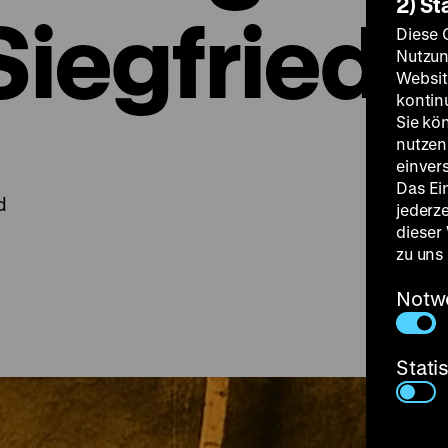
2) St
 Siegfried
Diese 
Nutzun
Websit
kontin
Sie kö
nutzen.
einver
Das Ei
d
jederz
dieser
zu uns
Notw
Stati