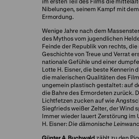
im ersten Teil des Films die mittela
Nibelungen, seinem Kampf mit dem
Ermordung.
Wenige Jahre nach dem Massensterbe
des Mythos vom jugendlichen Helden
Feinde der Republik von rechts, die
Geschichte von Treue und Verrat ers
nationale Gefühle und einer dumpf
Lotte H. Eisner, die beste Kenneri
die malerischen Qualitäten des Films
ungemein plastisch gestaltet: auf d
die Bahre des Ermordeten zurück. D
Lichtfetzen zucken auf wie Angstsc
Siegfrieds weißer Zelter, der Wind s
Immer wieder lauert Zerstörung im 
H. Eisner:
Die dämonische Leinwan
Günter A. Buchwald
zählt zu den Pi