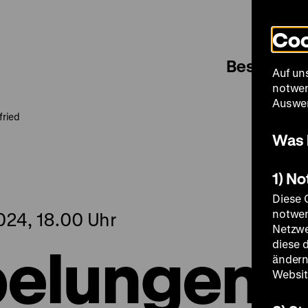
Coo
Besuch
Auf un
notwen
Auswer
fried
Was 
1) N
Diese 
notwen
24, 18.00 Uhr
Netzwe
belungen.
diese 
ändern
Websit