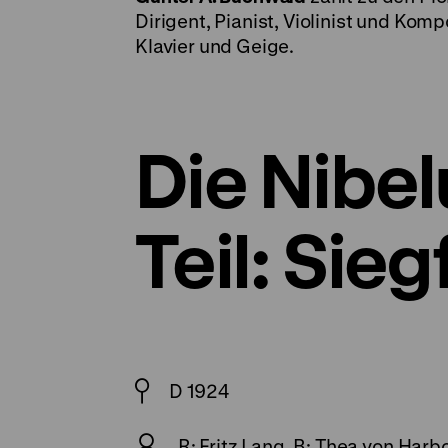
Dirigent, Pianist, Violinist und Kom
Klavier und Geige.
Die Nibel
Teil: Sieg
D 1924
R: Fritz Lang, B: Thea von Har