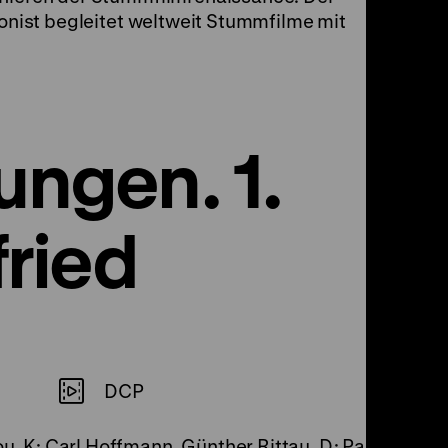
ponist begleitet weltweit Stummfilme mit
ungen. 1.
fried
DCP
bou, K: Carl Hoffmann, Günther Rittau, D: Paul Richt