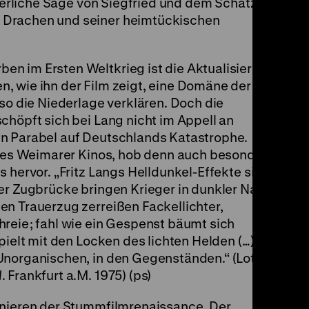
lterliche Sage von Siegfried und dem Schatz der
 Drachen und seiner heimtückischen
n im Ersten Weltkrieg ist die Aktualisierung
, wie ihn der Film zeigt, eine Domäne der
 so die Niederlage verklären. Doch die
chöpft sich bei Lang nicht im Appell an
en Parabel auf Deutschlands Katastrophe.
n des Weimarer Kinos, hob denn auch besonders
 hervor. „Fritz Langs Helldunkel-Effekte sind
er Zugbrücke bringen Krieger in dunkler Nacht
en Trauerzug zerreißen Fackellichter,
hreie; fahl wie ein Gespenst bäumt sich
pielt mit den Locken des lichten Helden (…).
Unorganischen, in den Gegenständen.“ (Lotte
d
. Frankfurt a.M. 1975) (ps)
onieren der Stummfilmrenaissance. Der