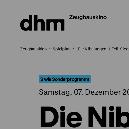
Direkt
zum
Seiteninhalt
springen
Zeughauskino
Spielplan
Die Nibelungen. 1. Teil: Sieg
S wie Sonderprogramm
Samstag, 07. Dezember 20
Die Ni