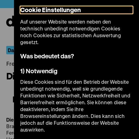
Direkt
Heute +
Cookie Einstellungen
zum
Seiteninhalt
Auf unserer Website werden neben den
springen
Navi
technisch unbedingt notwendigen Cookies
auf-
und
noch Cookies zur statistischen Auswertung
zuk
gesetzt.
Das Lied ist nicht aus
Was bedeutet das?
Freitag, 12. Juli 2019, 20.00 - 00.00 Uhr
1) Notwendig
Die – oder keine
Diese Cookies sind für den Betrieb der Website
unbedingt notwendig, weil sie grundlegende
Funktionen wie Sicherheit, Netzwerkfreiheit und
Die – oder keine
Barrierefreiheit ermöglichen. Sie können diese
deaktivieren, indem Sie ihre
Browsereinstellungen ändern. Dies kann sich
Die – oder keine
D 1932, R: Carl Froelich, B: Johannes
jedoch auf die Funktionsweise der Website
Brandt, Walter Supper, D: Gitta Alpár, Max Hansen,
auswirken.
Ferdinand von Alten, Paul Otto, Fritz Fischer, Paul