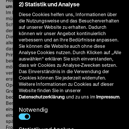
Henckels, 91’ ?
35mm
FR 12.07. um 20 Uhr + SO 14.07.
2) Statistik und Analyse
um 19 Uhr
·
Einführung am 12.07.: Lukas Foerster
Im Finale hebt Gitta Alpár endgültig ab, ihre Füße
Diese Cookies helfen uns, Informationen über
müssen nicht mehr den Boden berühren, auf den
die Nutzungsweise und das Besucherverhalten
Schultern ihrer Untertanen schwebend singt sie sich
auf unserer Website zu erhalten. Dadurch
der endgültigen musikalischen Ekstase entgegen. In
können wir unser Angebot kontinuierlich
Die – oder keine
setzt sich die pure Lust an Musik über
verbessern und an Ihre Bedürfnisse anpassen.
alle Grenzen hinweg. Ganz buchstäblich geschieht
Sie können die Website auch ohne diese
das, wenn die fröhlich beknackte Handlung um zwei
Analyse Cookies nutzen. Durch Klicken auf „Alle
Prinzen (Max Hansen und Ferdinand von Alten), die
auswählen“ erklären Sie sich einverstanden,
beide das Herz der Sängerin Eva Petri (Alpár) gewinnen
dass wir Cookies zu Analyse-Zwecken setzen.
möchten, sich in das fiktive Königreich Marana
Das Einverständnis in die Verwendung der
verlagert. Der Grenzübertritt bietet Anlass für die
Cookies können Sie jederzeit widerrufen.
erstaunlichste Szene des Films: Die Mitglieder einer
Weitere Informationen zu Cookies auf dieser
Operntruppe treten einzeln durch ein Spalier von
Website finden Sie in unserer
Grenzsoldaten und singen, allseitig von Waffen
Datenschutzerklärung
und zu uns im
Impressum
.
bedrängt, buchstäblich um ihre Freiheit.
Bemerkenswert ist außerdem, dass
Die – oder keine
–
einer der anarchischsten, wildesten und zumindest in
Notwendig
einzelnen Sequenzen subversivsten Musikfilme der
späten Weimarer Republik – ausgerechnet von Carl
Froelich inszeniert wurde, einem Regisseur, der nur ein