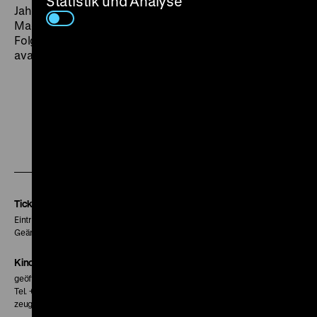
Statistik und Analyse
Jahr später nach der nationalsozialistischen
Machtübernahme in die NSDAP eintrat und in der
Folge zu einem der zuverlässigsten Systemregisseure
avancierte. (lf)
Zu
Zu
Zu
unserer
unserer
unserer
Instagram
Facebook
Letterboxd
Seite
Seite
Seite
Tickets
Eintritt 5 €
Geänderte Preise sind im Programm vermerkt.
Kinokasse
geöffnet 30 Minuten vor Beginn der ersten Vorstellung
Tel. + 49 30 20304-770
zeughauskino@dhm.de