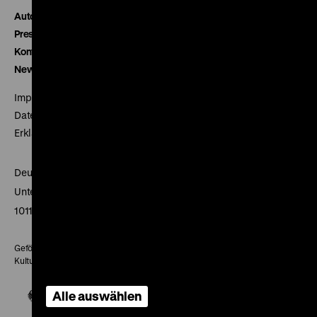
Autor*innen
Presse
Kontakt
Newsletter
Impressum
Datenschutz
Erklärung digitale Barrierefreiheit
Deutsches Historisches Museum
Unter den Linden 2
10117 Berlin
Gefördert mit Mitteln des Beauftragten der Bundesregierung für
Kultur und Medien
Alle auswählen