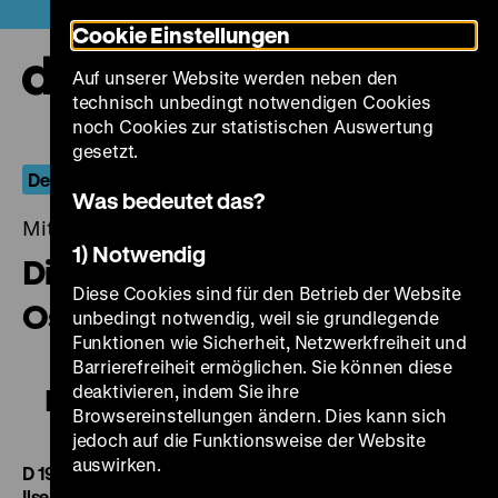
Direkt
Heute +
Cookie Einstellungen
zum
Seiteninhalt
Auf unserer Website werden neben den
springen
Navi
technisch unbedingt notwendigen Cookies
auf-
und
noch Cookies zur statistischen Auswertung
zuk
gesetzt.
Der globale Krieg
Was bedeutet das?
Mittwoch, 20. August 2014, 20.00 - 00.00 Uhr
1) Notwendig
Die Reiter von Deutsch-
Diese Cookies sind für den Betrieb der Website
Ostafrika
unbedingt notwendig, weil sie grundlegende
Funktionen wie Sicherheit, Netzwerkfreiheit und
Barrierefreiheit ermöglichen. Sie können diese
deaktivieren, indem Sie ihre
Die Reiter von Deutsch-Ostafrika
Browsereinstellungen ändern. Dies kann sich
jedoch auf die Funktionsweise der Website
auswirken.
D 1934, R: Herbert Selpin, M: Herbert Windt, D: Sepp Rist,
Ilse Stobrawa, Peter Voß, Louis Brody, 82‘
·
35 mm
Ein