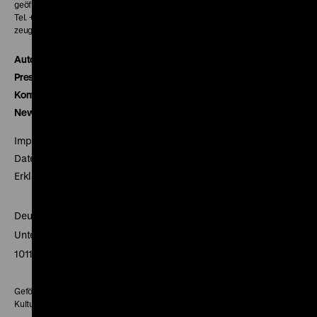
geöffnet 30 Minuten vor Beginn der ersten Vorstellung
Tel. + 49 30 20304-770
zeughauskino@dhm.de
Autor*innen
Presse
Kontakt
Newsletter
Impressum
Datenschutz
Erklärung digitale Barrierefreiheit
Deutsches Historisches Museum
Unter den Linden 2
10117 Berlin
Gefördert mit Mitteln des Beauftragten der Bundesregierung für
Kultur und Medien