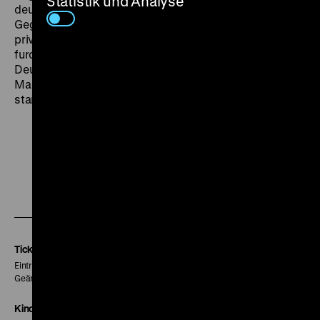
Statistik und Analyse
deutschen Freund zu Felde zieht, der stammverwandte
Gegner hat unter dem Zwang des besinnungslos in
private Schicksale eingreifenden Krieges und seinen
furchtbaren Forderungen ebenso zu leiden wie der
Deutsche, der einsam dasteht und nun gegen den
Mann reiten und kämpfen muß, der ihm am nächsten
stand.“ (
Der Film
, 20.10.1934) (ps) MI 20.08. um 20 Uhr
Zu
Zu
Zu
unserer
unserer
unserer
Instagram
Facebook
Letterboxd
Seite
Seite
Seite
Tickets
Eintritt 5 €
Geänderte Preise sind im Programm vermerkt.
Kinokasse