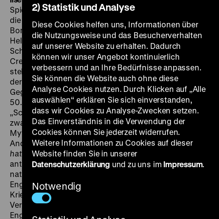
2) Statistik und Analyse
Spielfilm über den Krieg in Deutsch-Ostafrika, wo 1914
die Nachricht vom Kriegsausbruch in Europa wie eine
Diese Cookies helfen uns, Informationen über
Bombe in das friedliche Leben des deutschen Farmers
die Nutzungsweise und das Besucherverhalten
Hellhoff hineinplatzt. Hellhoff schließt sich der
auf unserer Website zu erhalten. Dadurch
Schutztruppe an, sein bester Freund, der Engländer
können wir unser Angebot kontinuierlich
Cresswell, muss das Land verlassen. Wenig später
verbessern und an Ihre Bedürfnisse anpassen.
stehen sich die beiden als Feinde gegenüber. Der unter
Sie können die Website auch ohne diese
der Schirmherrschaft des Reichskolonialbundes in der
Analyse Cookies nutzen. Durch Klicken auf „Alle
Gegend des Kilimandscharo gedrehte und zum
auswählen“ erklären Sie sich einverstanden,
50. Jahrestag der Unterzeichnung der
dass wir Cookies zu Analyse-Zwecken setzen.
„Schutzverträge“ herausgebrachte Abenteuerfilm war
Das Einverständnis in die Verwendung der
zwar ganz der kolonialen Idee und der nationalen
Cookies können Sie jederzeit widerrufen.
Mythologisierung der Kriegserfahrung verpflichtet.
Weitere Informationen zu Cookies auf dieser
Anders als im inhaltlich verwandten Stummfilm
Ich
hatt’ einen Kameraden
Website finden Sie in unserer
(1926) klingen hier jedoch keine
anti-englischen Töne an. Im Gegenteil, passend zur
Datenschutzerklärung
und zu uns im
Impressum
.
nationalsozialistischen Propaganda gegenüber
England wird hier eine Aussöhnung mit dem
Notwendig
Kriegsgegner angestrebt und eine schicksalhafte
Verbindung der beiden Länder beschworen. „Der
Engländer, der seine Pflicht tut und gegen den