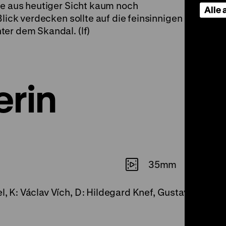
ie aus heutiger Sicht kaum noch
Alle
Blick verdecken sollte auf die feinsinnigen
er dem Skandal. (lf)
erin
35mm
el, K: Václav Vích, D: Hildegard Knef, Gustav Fröhli