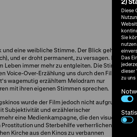
2) St
Diese 
Nutzun
Websit
kontin
Sie kö
nutzen.
k und eine weibliche Stimme. Der Blick gehört
einver
h), und er droht permanent, zu versagen. Mit
Das Ei
jederz
em Leben immer mehr zu entgleiten. Die Stimme
dieser
ren Voice-Over-Erzählung uns durch den Film
zu uns
orst‘s wagemutig erzähltem Melodram nur
ren mit ihren eigenen Stimmen sprechen.
Notw
skinos wurde der Film jedoch nicht aufgrund
 Subjektivität und erzählerischer
Stati
elmehr eine Medienkampagne, die den visuell
Prostitution und Sterbehilfe verherrlichenden
schen Kirche aus den Kinos zu verbannen