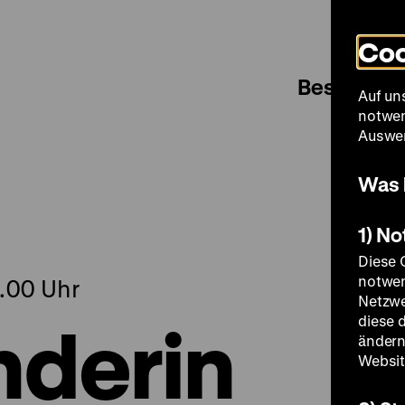
Coo
Besuch
Auf un
notwen
Auswer
Was 
1) N
Diese 
notwen
9.00 Uhr
Netzwe
nderin
diese 
ändern
Websit