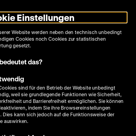
Leichte
Gebärdensprache
Suche
Heute +
Deutsch
Englisch
DHM
Dunklen
De
En
Sprache
Modus
kie Einstellungen
umschalten
Spielplan
Filmreihen
Über uns
serer Website werden neben den technisch unbedingt
digen Cookies noch Cookies zur statistischen
tung gesetzt.
bedeutet das?
otwendig
Cookies sind für den Betrieb der Website unbedingt
dig, weil sie grundlegende Funktionen wie Sicherheit,
rkfreiheit und Barrierefreiheit ermöglichen. Sie können
deaktivieren, indem Sie ihre Browsereinstellungen
. Dies kann sich jedoch auf die Funktionsweise der
e auswirken.