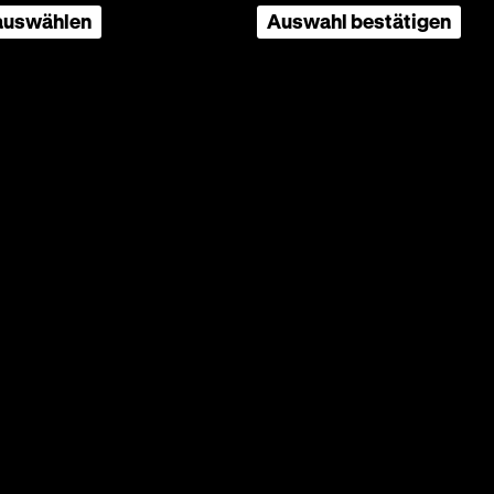
 auswählen
Auswahl bestätigen
ch, Robert Meyn, Änne Bruck, 87’