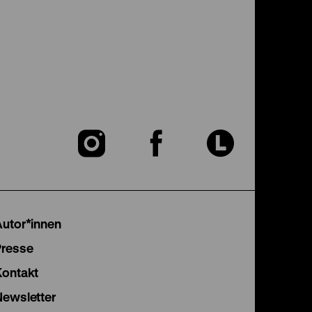
Zu
Zu
Zu
unserer
unserer
unser
Instagram
Facebook
Lette
Autor*innen
Seite
Seite
Seite
Presse
Kontakt
Newsletter