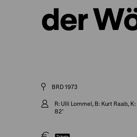
der Wö
BRD 1973
R: Ulli Lommel, B: Kurt Raab, K
82’
Tickets