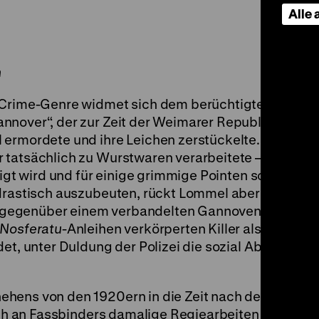
Alle
n
e Crime-Genre widmet sich dem berüchtigten Serie
nnover“, der zur Zeit der Weimarer Republik über 2
ermordete und ihre Leichen zerstückelte. Bis heute
 tatsächlich zu Wurstwaren verarbeitete – ein Gerü
igt wird und für einige grimmige Pointen sorgt. Anst
 drastisch auszubeuten, rückt Lommel aber vor alle
gegenüber einem verbandelten Gannoven in den F
Nosferatu
-Anleihen verkörperten Killer als autoritä
det, unter Duldung der Polizei die sozial Abgehang
ehens von den 1920ern in die Zeit nach dem Zweite
lich an Fassbinders damalige Regiearbeiten anschli