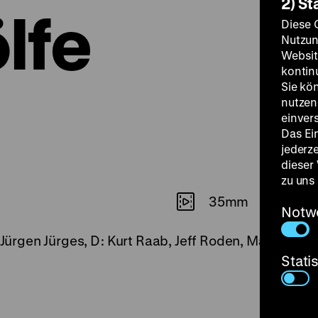
2) St
lfe
Diese 
Nutzun
Websit
kontin
Sie kö
nutzen.
einver
Das Ei
jederz
dieser
zu uns
35mm
Notw
: Jürgen Jürges, D: Kurt Raab, Jeff Roden, Margit Ca
Stati