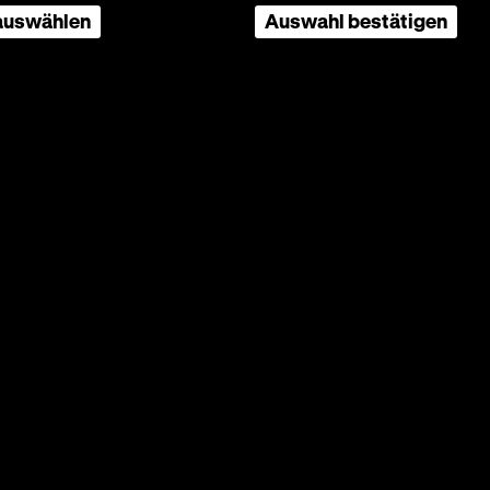
 auswählen
Auswahl bestätigen
nmörder
0
 ist
cht, das
att die
m
okus
ren
enen im
n
eßende