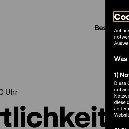
Coo
Besuch
Auf un
notwen
Auswer
Was 
1) N
Diese 
notwen
00 Uhr
Netzwe
tlichkeit
diese 
ändern
Websit