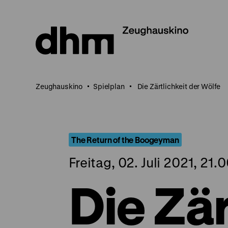
Direkt
zum
Seiteninhalt
springen
Zeughauskino
Spielplan
Die Zärtlichkeit der Wölfe
The Return of the Boogeyman
Freitag, 02. Juli 2021, 21.
Die Zär