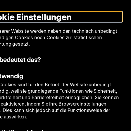
Leichte
Gebärdensprache
Suche
Heute +
Deutsch
Englisch
DHM
Dunklen
De
En
Sprache
Modus
kie Einstellungen
umschalten
Spielplan
Filmreihen
Über uns
serer Website werden neben den technisch unbedingt
digen Cookies noch Cookies zur statistischen
tung gesetzt.
bedeutet das?
otwendig
Cookies sind für den Betrieb der Website unbedingt
dig, weil sie grundlegende Funktionen wie Sicherheit,
rkfreiheit und Barrierefreiheit ermöglichen. Sie können
deaktivieren, indem Sie ihre Browsereinstellungen
. Dies kann sich jedoch auf die Funktionsweise der
e auswirken.