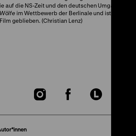
rie auf die NS-Zeit und den deutschen Umgang mit ih
 Wölfe
im Wettbewerb der Berlinale und ist seitdem
Film geblieben. (Christian Lenz)
Zu
Zu
Zu
unserer
unserer
unser
Instagram
Facebook
Lette
Autor*innen