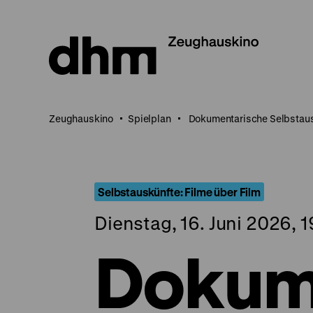
Direkt
zum
Seiteninhalt
springen
Zeughauskino
Spielplan
Dokumentarische Selbstaus
Selbstauskünfte: Filme über Film
Dienstag, 16. Juni 2026, 
Dokum