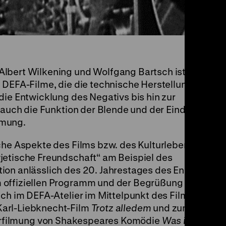
lbert Wilkening und Wolfgang Bartsch ist
 DEFA-Filme, die die technische Herstellung
die Entwicklung des Negativs bis hin zur
n auch die Funktion der Blende und der Eindruck
hmung.
che Aspekte des Films bzw. des Kulturlebens in
jetische Freundschaft“ am Beispiel des
ion anlässlich des 20. Jahrestages des Endes
 offiziellen Programm und der Begrüßung
uch im DEFA-Atelier im Mittelpunkt des Films.
Karl-Liebknecht-Film
Trotz alledem
und zum
Verfilmung von Shakespeares Kom
ö
die
Was ihr