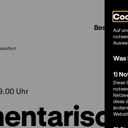
Coo
Besuch
Auf un
notwen
Auswer
künfte II
Was 
1) N
Diese 
notwen
19.00 Uhr
Netzwe
entarisch
diese 
ändern
Websit