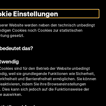
Leichte
Gebärdensprache
Suche
Heute +
Deutsch
Englisch
DHM
Dunklen
De
En
Sprache
Modus
kie Einstellungen
umschalten
Spielplan
Filmreihen
Über uns
serer Website werden neben den technisch unbedingt
digen Cookies noch Cookies zur statistischen
tung gesetzt.
bedeutet das?
otwendig
Cookies sind für den Betrieb der Website unbedingt
dig, weil sie grundlegende Funktionen wie Sicherheit,
rkfreiheit und Barrierefreiheit ermöglichen. Sie können
e
deaktivieren, indem Sie ihre Browsereinstellungen
. Dies kann sich jedoch auf die Funktionsweise der
e auswirken.