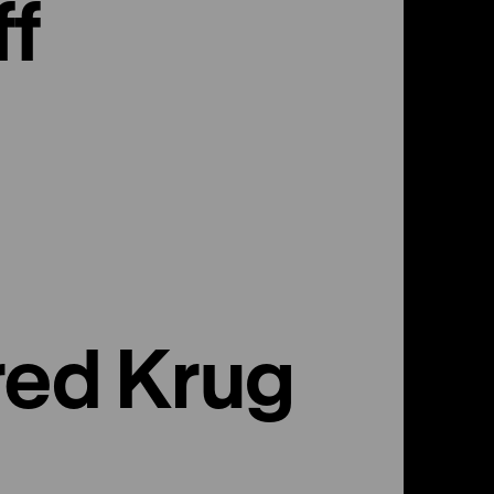
ff
red Krug