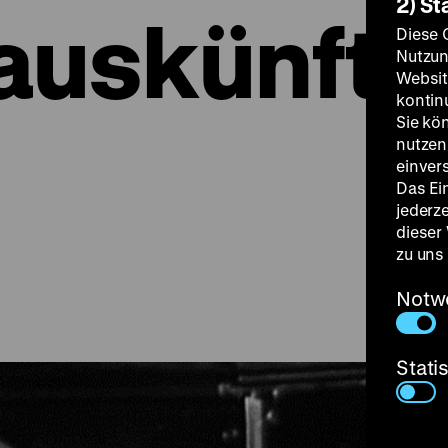
2) St
auskünfte
Diese 
Nutzun
Websit
kontin
Sie kö
nutzen.
einver
Das Ei
jederz
dieser
zu uns
Notw
Stati