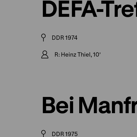
DEFA-Tre
DDR 1974
R: Heinz Thiel, 10'
Bei Manf
DDR 1975