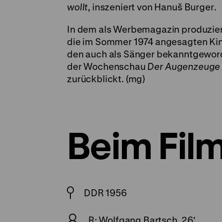
wollt
, inszeniert von Hanuš
Burger
.
In dem als Werbemagazin produzie
die im Sommer 1974 angesagten Kin
den auch als Sänger bekanntgewo
der Wochenschau
Der
Augenzeug
zurückblickt. (mg)
Beim Film
DDR 1956
R: Wolfgang Bartsch, 26'