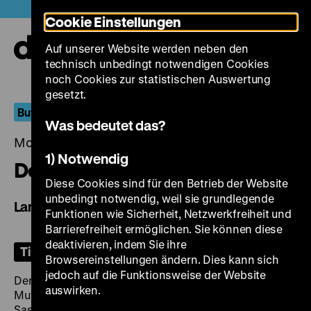
Direkt
Heute +
Cookie Einstellungen
zum
Seiteninhalt
Auf unserer Website werden neben den
springen
Navi
technisch unbedingt notwendigen Cookies
auf-
und
noch Cookies zur statistischen Auswertung
zuk
gesetzt.
But Elsewhere Is Always Better
Was bedeutet das?
Montag, 15. Dezember 2025, 19.00 Uhr
1) Notwendig
Dolgije prowody
Diese Cookies sind für den Betrieb der Website
unbedingt notwendig, weil sie grundlegende
Langer Abschied
Funktionen wie Sicherheit, Netzwerkfreiheit und
Barrierefreiheit ermöglichen. Sie können diese
deaktivieren, indem Sie ihre
Tickets
Browsereinstellungen ändern. Dies kann sich
jedoch auf die Funktionsweise der Website
Der titelgebende lange Abschied der alleinerziehenden
auswirken.
Mutter Jewgenija von ihrem heranwachsenden Sohn
Sascha ist das Thema von Kira Muratowas Film
Dolgije