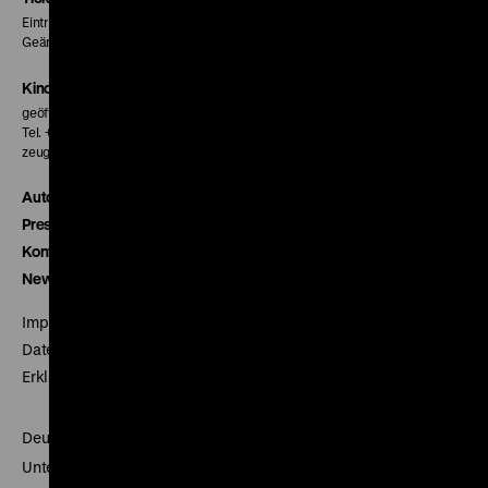
Eintritt 5 €
Geänderte Preise sind im Programm vermerkt.
Kinokasse
geöffnet 30 Minuten vor Beginn der ersten Vorstellung
Tel. + 49 30 20304-770
zeughauskino@dhm.de
Autor*innen
Presse
Kontakt
Newsletter
Impressum
Datenschutz
Erklärung digitale Barrierefreiheit
Deutsches Historisches Museum
Unter den Linden 2