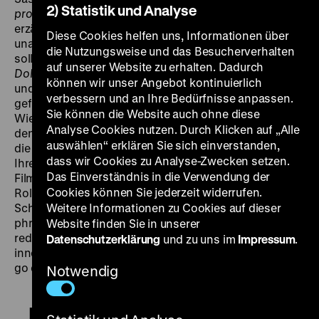
2) Statistik und Analyse
prowody
aus dem Jahr 1971. In wunderbaren Bildern
erzählt der Film von einem langwierigen,
Diese Cookies helfen uns, Informationen über
unaufhaltsamen Prozess des Erwachsenwerdens. Als
die Nutzungsweise und das Besucherverhalten
solle der Abschied hinausgezögert werden, findet
auf unserer Website zu erhalten. Dadurch
Dolgije prowody
immer neue Facetten, Einstellungen
können wir unser Angebot kontinuierlich
und Variationen der alltäglichen Szenen. Die
verbessern und an Ihre Bedürfnisse anpassen.
geflüsterten Namen und Worte in ständiger
Sie können die Website auch ohne diese
Wiederholung sind wie ein Gebet: eine Beschwörung,
Analyse Cookies nutzen. Durch Klicken auf „Alle
den Moment länger festzuhalten. Ebenso steht auch
auswählen“ erklären Sie sich einverstanden,
die Mutter und Übersetzerin Jewgenija im Zentrum.
dass wir Cookies zu Analyse-Zwecken setzen.
Ihren Ängsten, Sorgen und Sehnsüchten gibt sich der
Das Einverständnis in die Verwendung der
Film hin. Sie scheint sich ebenfalls aus ihren
Cookies können Sie jederzeit widerrufen.
Rollenbildern allmählich herauszulösen. „Sinaida
Scharko‘s delivery of repeated lines, stammered
Weitere Informationen zu Cookies auf dieser
phrases, and circular thought patterns is not mere
Website finden Sie in unserer
redundancy—it is a performance reflecting Jewgenija‘s
Datenschutzerklärung
und zu uns im
Impressum
.
inner state: her anxiety, obsession, and inability to let
go of her son.“ (Vivian Ostrovsky) (ejk)
Notwendig
Dolgije prowody