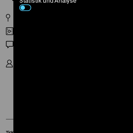
Statistik und Analyse
Ukrainische SSR 1971
35mm
OmU
R: Kira Muratowa, B: Matalja Rjasenzewa, K:
Gennadi Karjuk, D: Sinaida Scharko, Oleg
Wladimirski, Juri Kajurow, 90‘
Zu
Zu
Zu
unserer
unserer
unserer
Instagram
Facebook
Letterboxd
Seite
Seite
Seite
Tickets