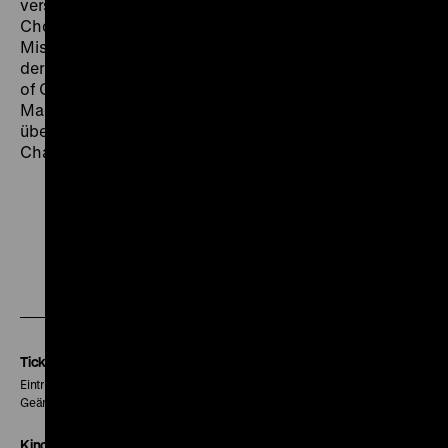
verspielte Farbexplosion kreist um den Hongkong-Star
Chow Yun-Fat, der in seiner Rolle als Superspieler mit
Mission alle Register zieht – und an seine Auftritte in
der legendären, ebenfalls von Wong inszenierten God
of Gamblers-Reihe anknüpft. Nach From Vegas to
Macau wurde Wong Jing offenbar derart mit Geld
überschwemmt, dass der Fortsetzung der rauhe
Charme des ersten Teils vollkommen fehlt. (ft)
Zu
Zu
Zu
unserer
unserer
unserer
Instagram
Facebook
Letterboxd
Seite
Seite
Seite
Tickets
Eintritt 5 €
Geänderte Preise sind im Programm vermerkt.
Kinokasse