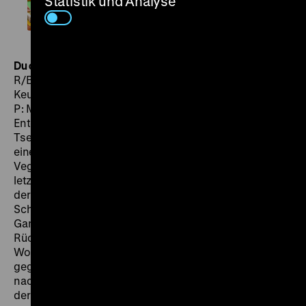
Statistik und Analyse
Du cheng feng yun
From Vegas to Macau
CN/HK 2014,
R/B: Wong Jing, Ko-Regie: Billy Chung, K: Cho Man
Keung, Man-Ching Ng, Li Chung Chi, S: Azrael Chung,
P: Megavision Project, Bona Film Group, Sun
Entertainment Culture, TVB, D: Chow Yun-Fat, Nicholas
Tse, Jian Ting, 94' ·
DCP, OmeU
DO 26.11. um 20 Uhr
An
einem mangelt es schon mal nicht in Wong Jings From
Vegas to Macau: an Farbe. Von der ersten bis zur
letzten Einstellung ist alles grellbunt. Auch sonst ist
der Film erfrischend frei von Subtilität: von der
Schlägerei in einem Diner, mit dem er sich als
Gangsterkomödie verortet, über die folgenden
Rückblenden, in denen nachgeschoben wird, dass
Wong Jing eigentlich eine Komödie über den Kampf
gegen Gangster im Sinn hat. Mit dem Ortswechsel
nach Macao wird aus dem Neonlicht dann der Glamour
der Nobelhotels, Villen und Casinos. Wong Jings