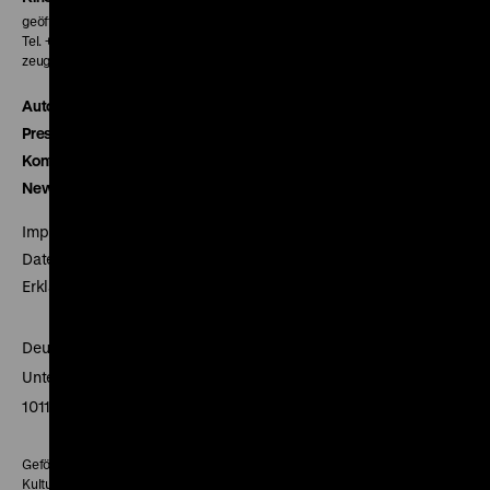
geöffnet 30 Minuten vor Beginn der ersten Vorstellung
Tel. + 49 30 20304-770
zeughauskino@dhm.de
Autor*innen
Presse
Kontakt
Newsletter
Impressum
Datenschutz
Erklärung digitale Barrierefreiheit
Deutsches Historisches Museum
Unter den Linden 2
10117 Berlin
Gefördert mit Mitteln des Beauftragten der Bundesregierung für
Kultur und Medien