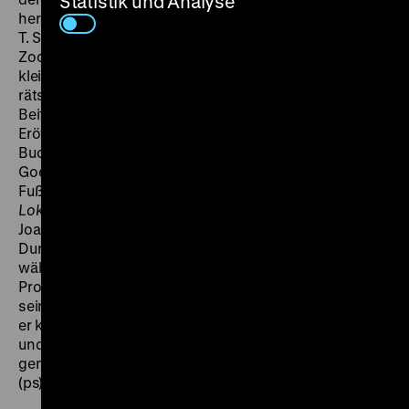
Statistik und Analyse
hervorragender Kulturfilm, hergestellt von Dr. Ulrich K.
T. Schulz und Herta Jülich in der berühmten
Zoologischen Station zu Neapel, der das Leben
kleinster Wassergeschöpfe auf eine geradezu
rätselhafte Weise belauscht, und dem spontaner
Beifall zuteil wird. Dazu die (...) Wochenschau mit der
Eröffnung des Mittellandkanals durch Rudolf Heß, der
Buchwoche durch Reichsminister Dr. Joseph
Goebbels, dem Riesenbrand in Marseille, dem
Fußballkampf zwischen Europa und England.“ (
Berliner
Lokal-Anzeiger
, 8.11.1938). Für den Hauptdarsteller
Joachim Gottschalk bedeutete
Du und ich
zwar den
Durchbruch als Filmschauspieler, doch sein Erfolg
währte nicht lange. Da er sich dem Druck des
Propagandaministeriums widersetzte und sich von
seiner jüdischen Frau Meta Wolff nicht trennte, erhielt
er keine Rollen mehr. Als die Deportation seiner Frau
und seines Sohnes bevorstand, nahm sich Gottschalk
gemeinsam mit ihnen am 6. November 1941 das Leben.
(ps)