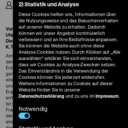
2) Statistik und Analyse
Wolfgang Zeller, D: Joachim Gottschalk, Brigitte
Horney, Werner Schott, 103’
Diese Cookies helfen uns, Informationen über
die Nutzungsweise und das Besucherverhalten
auf unserer Website zu erhalten. Dadurch
Vorprogramm:
können wir unser Angebot kontinuierlich
Ufa-Tonwoche Nr. 426, D 1938, 14’ · 35 mm
verbessern und an Ihre Bedürfnisse anpassen.
Die Kleinsten aus dem Golf von Neapel, D 1938, R: Ulrich
Sie können die Website auch ohne diese
K. T. Schulz, Herta Jülich, 14’ · 35 mm
Analyse Cookies nutzen. Durch Klicken auf „Alle
Am 7. November 1938 findet im Capitol am Zoo, einem
auswählen“ erklären Sie sich einverstanden,
der größten Kinos der Stadt, die umjubelte Berliner
dass wir Cookies zu Analyse-Zwecken setzen.
Erstaufführung von
Du und ich
statt. Es ist die
Das Einverständnis in die Verwendung der
generationenübergreifende Geschichte vom Aufstieg
Cookies können Sie jederzeit widerrufen.
eines kleinen Strumpfherstellers (Joachim Gottschalk)
Weitere Informationen zu Cookies auf dieser
und seiner Ehefrau (Brigitte Horney) aus dem
Website finden Sie in unserer
Erzgebirge. Der sich im Beruf aufopfernde Mann
Datenschutzerklärung
und zu uns im
Impressum
.
entwickelt sich zum erfolgreichen Unternehmer; das
ist seine Antwort auf die mehrfach im Film gestellte
Notwendig
Frage nach dem Sinn des Lebens und der Arbeit. Als
der Erste Weltkrieg ausbricht, sein Sohn zur Armee
eingezogen wird und seine Fabrik leer steht, verlassen
den Unternehmer die Kräfte. „Im Vorprogramm ein