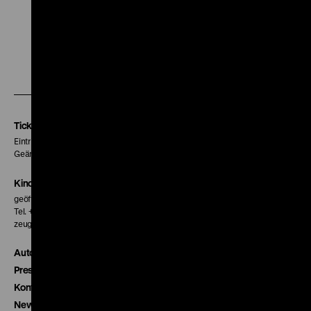
Zu
Zu
Zu
unserer
unserer
unserer
Instagram
Facebook
Letterboxd
Seite
Seite
Seite
Tickets
Eintritt 5 €
Geänderte Preise sind im Programm vermerkt.
Kinokasse
geöffnet 30 Minuten vor Beginn der ersten Vorstellung
Tel. + 49 30 20304-770
zeughauskino@dhm.de
Autor*innen
Presse
Kontakt
Newsletter