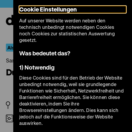
Direkt
Heute +
Cookie Einstellungen
zum
Seiteninhalt
Auf unserer Website werden neben den
springen
Navi
technisch unbedingt notwendigen Cookies
auf-
und
noch Cookies zur statistischen Auswertung
zuk
gesetzt.
Als die Synagogen brannten…
Was bedeutet das?
Samstag, 30. November 2013, 19.00 Uhr
1) Notwendig
Du und ich
Diese Cookies sind für den Betrieb der Website
unbedingt notwendig, weil sie grundlegende
Funktionen wie Sicherheit, Netzwerkfreiheit und
Barrierefreiheit ermöglichen. Sie können diese
deaktivieren, indem Sie ihre
D 1938
Browsereinstellungen ändern. Dies kann sich
jedoch auf die Funktionsweise der Website
35mm
auswirken.
R: Wolfgang Liebeneiner, K: Bruno Mondi, M: