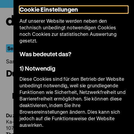
Direkt
Heute +
Cookie Einstellungen
zum
Seiteninhalt
Auf unserer Website werden neben den
springen
Navi
technisch unbedingt notwendigen Cookies
auf-
und
noch Cookies zur statistischen Auswertung
zuk
gesetzt.
Sehnsucht nach dem Regen
Was bedeutet das?
Samstag, 28. November 2015, 19.00 - 00.00 Uhr
1) Notwendig
Du zhan / Drug War
Diese Cookies sind für den Betrieb der Website
unbedingt notwendig, weil sie grundlegende
Funktionen wie Sicherheit, Netzwerkfreiheit und
Du zhan / Drug War
Barrierefreiheit ermöglichen. Sie können diese
deaktivieren, indem Sie ihre
Browsereinstellungen ändern. Dies kann sich
Du zhan
Drug War
CN/HK 2012, R: Johnnie To, B: Wai
jedoch auf die Funktionsweise der Website
Ka-Fai, K: Cheng Siu-Keung, D: Louis Koo, Sun Honglei,
auswirken.
107’ ·
DCP, OmeU
SA 28.11. um 19 Uhr · Einführung: