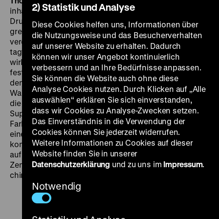
Thomas Groh
Polizeichef Zhang (Sun) setzt den
2) Statistik und Analyse
inhaftierten Drogenbaron Timmy Choi (Koo) unter
Druck, ihm bei der Überführung eines
Diese Cookies helfen uns, Informationen über
grenzübergreifenden Drogenrings zu helfen. Als
die Nutzungsweise und das Besucherverhalten
verdeckte Ermittler setzen Zhang und seine Truppe
auf unserer Website zu erhalten. Dadurch
tagtäglich ihr Leben aufs Spiel. Aber können sie Choi
können wir unser Angebot kontinuierlich
wirklich trauen? Hongkong-Meister Johnnie Tos zweite
verbessern und an Ihre Bedürfnisse anpassen.
festlandchinesische Koproduktion ist ein systemisch
Sie können die Website auch ohne diese
denkender Actionfilm über Territorialität und
Analyse Cookies nutzen. Durch Klicken auf „Alle
Warenströme. Nie war To unglamouröser, derart gritty;
auswählen“ erklären Sie sich einverstanden,
die chinesische Wirklichkeit besteht aus
dass wir Cookies zu Analyse-Zwecken setzen.
Superhighways und Industriebrachen in reduzierter
Das Einverständnis in die Verwendung der
Farbpalette. Nach zum Zerreißen gespannten
Cookies können Sie jederzeit widerrufen.
eineinhalb Stunden mündet
Drug War
in einen
Weitere Informationen zu Cookies auf dieser
kompromisslosen Showdown. Den Gewaltausbruch
Website finden Sie in unserer
auf den letzten Metern hat To irgendwie um den
Datenschutzerklärung
und zu uns im
Impressum
.
Zensor herumgeschmuggelt. So gewagt kann
chinesisches Genrekino sein. (np)
Notwendig