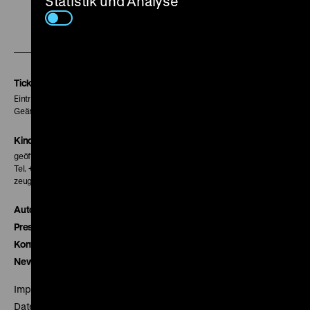
Statistik und Analyse
Zu
Zu
Zu
unserer
unserer
unserer
Instagram
Facebook
Letterboxd
Seite
Seite
Seite
Tickets
Eintritt 5 €
Geänderte Preise sind im Programm vermerkt.
Kinokasse
geöffnet 30 Minuten vor Beginn der ersten Vorstellung
Tel. + 49 30 20304-770
zeughauskino@dhm.de
Autor*innen
Presse
Kontakt
Newsletter
Impressum
Datenschutz