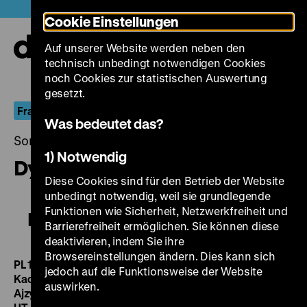
Direkt
Heute +
Cookie Einstellungen
zum
Seiteninhalt
Auf unserer Website werden neben den
springen
Navi
technisch unbedingt notwendigen Cookies
auf-
und
noch Cookies zur statistischen Auswertung
zuk
gesetzt.
Fragmente einer Welt
Was bedeutet das?
Sonntag, 07. September 2014, 16.00 - 00.00 Uhr
1) Notwendig
Dybuk
Diese Cookies sind für den Betrieb der Website
unbedingt notwendig, weil sie grundlegende
Funktionen wie Sicherheit, Netzwerkfreiheit und
Dybuk
Barrierefreiheit ermöglichen. Sie können diese
deaktivieren, indem Sie ihre
Browsereinstellungen ändern. Dies kann sich
PL 1937, R/B: Michal Waszynski, B: Salomon An-Ski, Alter
jedoch auf die Funktionsweise der Website
Kacyzne, K: Albert Wywerka, D: Abraham Morewski,
auswirken.
Ajzyk Samberg, Lili Liliana, 125‘
·
35 mm, Jiddisch mit engl.