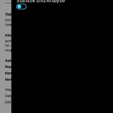
Statistik und Analyse
Instagram
Facebook
Letterboxd
Seite
Seite
Seite
Tickets
Eintritt 5 €
Geänderte Preise sind im Programm vermerkt.
Kinokasse
geöffnet 30 Minuten vor Beginn der ersten Vorstellung
Tel. + 49 30 20304-770
zeughauskino@dhm.de
Autor*innen
Presse
Kontakt
Newsletter
Impressum
Datenschutz
Erklärung digitale Barrierefreiheit