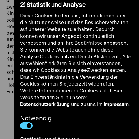
UT
Ein Schtetl in Polen um 1850. Die werdenden Väter
2) Statistik und Analyse
zweier Familien verabreden sich für die Zukunft: Die
Kinder, sofern sie verschiedenen Geschlechts sein
Diese Cookies helfen uns, Informationen über
sollten, sollen einmal füreinander bestimmt sein, ihre
die Nutzungsweise und das Besucherverhalten
Hochzeit soll die Verbundenheit der Familien endgültig
auf unserer Website zu erhalten. Dadurch
besiegeln. Tatsächlich werden ein Mädchen und ein
können wir unser Angebot kontinuierlich
Junge geboren. Doch im Laufe der Jahre kommt eine
verbessern und an Ihre Bedürfnisse anpassen.
der Familien zu Geld, weshalb sie von dem Gelübde
Sie können die Website auch ohne diese
nichts mehr wissen möchte. Zwischen den beiden
Analyse Cookies nutzen. Durch Klicken auf „Alle
Kindern ist jedoch mittlerweile eine große Liebe
auswählen“ erklären Sie sich einverstanden,
entflammt… „Der düstere, würdevollste und
dass wir Cookies zu Analyse-Zwecken setzen.
schwermütige
Dibek
ist der atmosphärisch dichteste
Das Einverständnis in die Verwendung der
und ‚künstlerischste‘ der jiddischen Tonfilme.“ (Jim
Cookies können Sie jederzeit widerrufen.
Hoberman,
Bridge of Light
). (km) SO 07.09. um 16 Uhr ·
Weitere Informationen zu Cookies auf dieser
Einführung: Piotr Rosolowski & Elwira Niewiera
Website finden Sie in unserer
Datenschutzerklärung
und zu uns im
Impressum
.
Notwendig
Zu
Zu
Zu
unserer
unserer
unserer