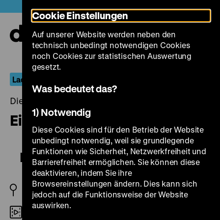
Direkt
Heute +
Cookie Einstellungen
zum
Seiteninhalt
Auf unserer Website werden neben den
springen
Navi
technisch unbedingt notwendigen Cookies
auf-
und
noch Cookies zur statistischen Auswertung
zuk
gesetzt.
Lachende Erben: DEFA-Komödien, 1947-1969
Was bedeutet das?
Dienstag, 25. April 2017, 19.00 - 00.00 Uhr
1) Notwendig
Ein Lord am Alexanderplatz
Diese Cookies sind für den Betrieb der Website
unbedingt notwendig, weil sie grundlegende
Funktionen wie Sicherheit, Netzwerkfreiheit und
Ein Lord am Alexanderplatz
Barrierefreiheit ermöglichen. Sie können diese
deaktivieren, indem Sie ihre
Browsereinstellungen ändern. Dies kann sich
DDR 1967
jedoch auf die Funktionsweise der Website
auswirken.
35mm