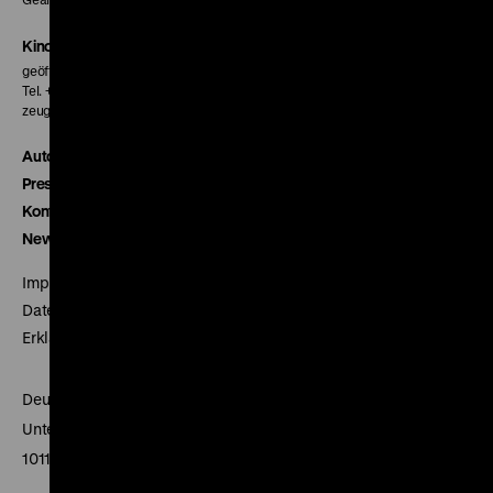
Kinokasse
geöffnet 30 Minuten vor Beginn der ersten Vorstellung
Tel. + 49 30 20304-770
zeughauskino@dhm.de
Autor*innen
Presse
Kontakt
Newsletter
Impressum
Datenschutz
Erklärung digitale Barrierefreiheit
Deutsches Historisches Museum
Unter den Linden 2
10117 Berlin