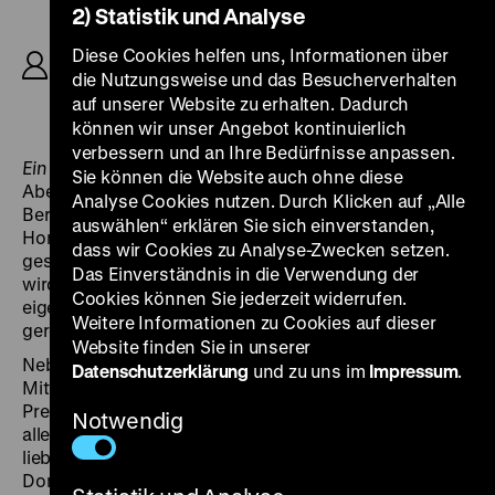
2) Statistik und Analyse
R: Günter Reisch, K: Jürgen Brauer, M: Gerd
Natschinski, D: Erwin Geschonneck, Angelica
Diese Cookies helfen uns, Informationen über
Domröse, Armin Mueller-Stahl, Marianne
die Nutzungsweise und das Besucherverhalten
Wünscher, 111’
auf unserer Website zu erhalten. Dadurch
können wir unser Angebot kontinuierlich
verbessern und an Ihre Bedürfnisse anpassen.
Ein Lord am Alexanderplatz
erzählt von den
Sie können die Website auch ohne diese
Abenteuern und Wandlungen des von West- nach Ost-
Analyse Cookies nutzen. Durch Klicken auf „Alle
Berlin übergewechselten Heiratsschwindlers Ewald
auswählen“ erklären Sie sich einverstanden,
Honig, der natürlich unter den optimalen
dass wir Cookies zu Analyse-Zwecken setzen.
gesellschaftlichen Bedingungen der DDR geläutert
Das Einverständnis in die Verwendung der
wird. Zuvor muss es ihm allerdings gelingen, sein
Cookies können Sie jederzeit widerrufen.
eigenes Leben und das seiner Tochter wieder in
Weitere Informationen zu Cookies auf dieser
geregelte Bahnen zu lenken.
Website finden Sie in unserer
Neben den interessanten Außenaufnahmen aus der
Datenschutzerklärung
und zu uns im
Impressum
.
Mitte Ost-Berlins, aus Friedrichshain und vom
Prenzlauer Berg sind die darstellerischen Leistungen,
Notwendig
allen voran die Erwin Geschonnecks, kurios. Als seine
liebes- und sportbesessene Tochter Ina ist Angelica
Domröse zu erleben, als Kriminal-Psychologe Armin