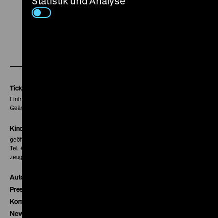
Statistik und Analyse
Zu
Zu
Zu
unserer
unserer
unserer
Instagram
Facebook
Letterboxd
Seite
Seite
Seite
Tickets
Eintritt 5 €
Geänderte Preise sind im Programm vermerkt.
Kinokasse
geöffnet 30 Minuten vor Beginn der ersten Vorstellung
Tel. + 49 30 20304-770
zeughauskino@dhm.de
Autor*innen
Presse
Kontakt
Newsletter