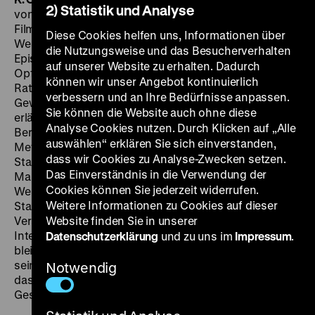
2) Statistik und Analyse
von ihren persönlichen Erfahrungen reflektieren drei
Filmemacher, zwei aus dem Osten, einer aus dem
Diese Cookies helfen uns, Informationen über
Westen, über die Mauer und das Leben mit ihr. Drei
die Nutzungsweise und das Besucherverhalten
Episoden fächern die Schicksale von Tätern und
auf unserer Website zu erhalten. Dadurch
Opfern, Mitläufern und Mitwissern auf, berichten von
können wir unser Angebot kontinuierlich
Ratlosigkeit und Resignation, Anpassung und
verbessern und an Ihre Bedürfnisse anpassen.
Gewöhnung. Ein Major der DDR-Grenztruppen
Sie können die Website auch ohne diese
erläutert die Größe der Mauerteile, von denen allein in
Analyse Cookies nutzen. Durch Klicken auf „Alle
Berlin rund 29 000 standen: „Jedes Element ist 3
auswählen“ erklären Sie sich einverstanden,
Meter 60 hoch, in der Breite 1 Meter 20, besteht aus
dass wir Cookies zu Analyse-Zwecken setzen.
Stahlbeton und Moniereisen. Ein Element kostet 856
Das Einverständnis in die Verwendung der
Mark.“ Als seine eigene Schwester über Ungarn in den
Cookies können Sie jederzeit widerrufen.
Westen fliehen will, sagt er sich von ihr los. Ein
Weitere Informationen zu Cookies auf dieser
Stasioberst, jetzt bei einer großen
Versicherungsgesellschaft tätig, möchte beim
Website finden Sie in unserer
Interview vor laufender Kamera lieber im Halbdunkel
Datenschutzerklärung
und zu uns im
Impressum
.
bleiben und besteht auf einer akustischen Verzerrung
seiner Stimme. Auch Karin Gueffroy, deren Sohn Chris
Notwendig
das vorletzte Opfer der Mauer war, erzählt ihre
Geschichte. (rs) DO 16.10. um 20 Uhr