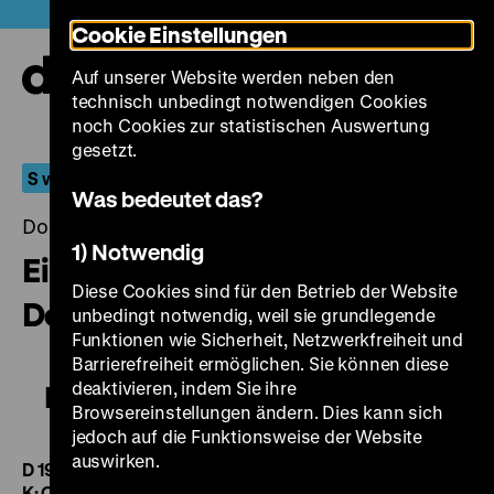
Direkt
Heute +
Cookie Einstellungen
zum
Seiteninhalt
Auf unserer Website werden neben den
springen
Navi
technisch unbedingt notwendigen Cookies
auf-
und
noch Cookies zur statistischen Auswertung
zuk
gesetzt.
S wie Sonderprogramm
Was bedeutet das?
Donnerstag, 16. Oktober 2014, 20.00 - 00.00 Uhr
1) Notwendig
Ein schmales Stück
Diese Cookies sind für den Betrieb der Website
Deutschland
unbedingt notwendig, weil sie grundlegende
Funktionen wie Sicherheit, Netzwerkfreiheit und
Barrierefreiheit ermöglichen. Sie können diese
deaktivieren, indem Sie ihre
Ein schmales Stück Deutschland
Browsereinstellungen ändern. Dies kann sich
jedoch auf die Funktionsweise der Website
auswirken.
D 1991, R: Lew Hohmann, Klaus Salge, Joachim Tschirner,
K: Claus Deubel, Frank Reinhold, 93’
·
35 mm
Ausgehend