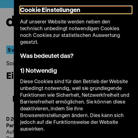
Direkt
Heute +
Cookie Einstellungen
zum
Seiteninhalt
Auf unserer Website werden neben den
springen
Navi
technisch unbedingt notwendigen Cookies
auf-
und
noch Cookies zur statistischen Auswertung
zuk
gesetzt.
S wie Sonderprogramm
Was bedeutet das?
Sonntag, 08. März 2015, 17.00 - 00.00 Uhr
1) Notwendig
Eine flexible Frau
Diese Cookies sind für den Betrieb der Website
unbedingt notwendig, weil sie grundlegende
Funktionen wie Sicherheit, Netzwerkfreiheit und
Eine flexible Frau
Barrierefreiheit ermöglichen. Sie können diese
deaktivieren, indem Sie ihre
Browsereinstellungen ändern. Dies kann sich
D 2010, R/B: Tatjana Turanskyj, K: Jenny Barth, D: Mira
jedoch auf die Funktionsweise der Website
Partecke, Katharina Bellena, Sven Seeger, 97
’
·
Blu-ray
auswirken.
Auf die Erfolgsspur hat die Architektin Greta M. (Mira