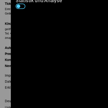
Statistik und Analyse
Seite
Seite
Seite
Tickets
Eintritt 5 €
Geänderte Preise sind im Programm vermerkt.
Kinokasse
geöffnet 30 Minuten vor Beginn der ersten Vorstellung
Tel. + 49 30 20304-770
zeughauskino@dhm.de
Autor*innen
Presse
Kontakt
Newsletter
Impressum
Datenschutz
Erklärung digitale Barrierefreiheit
Deutsches Historisches Museum
Unter den Linden 2