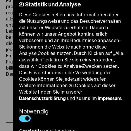
Partecke) nie so recht gefunden. Zu profan und
2) Statistik und Analyse
profitorientiert sind für sie die Projekte, die in Berlin
realisiert werden. Jetzt, mit 40, verliert die
Diese Cookies helfen uns, Informationen über
alleinstehende Mutter ihre Arbeit. Die Stellensuche
die Nutzungsweise und das Besucherverhalten
entwickelt sich zu einem Trip durch die neue
auf unserer Website zu erhalten. Dadurch
Leistungsgesellschaft. Beim Jobben im Callcenter,
können wir unser Angebot kontinuierlich
beim Business-Coach, auf Partys ihrer Freunde erfährt
verbessern und an Ihre Bedürfnisse anpassen.
die Außenseiterin, wie die Gewinner dieser Arbeitswelt
Sie können die Website auch ohne diese
jeden Zweifel wegargumentieren. Selbst die
Analyse Cookies nutzen. Durch Klicken auf „Alle
Emanzipation scheint nur Mittel zum Zweck: Flexible
auswählen“ erklären Sie sich einverstanden,
Frauen werden gelobt und gleichzeitig ausgenutzt – als
dass wir Cookies zu Analyse-Zwecken setzen.
billige Arbeitskräfte und dazuverdienende Ehefrauen.
Das Einverständnis in die Verwendung der
Der Eintritt ist frei. SO 08.03. um 17 Uhr
Cookies können Sie jederzeit widerrufen.
Weitere Informationen zu Cookies auf dieser
Website finden Sie in unserer
Datenschutzerklärung
und zu uns im
Impressum
.
Zu
Zu
Zu
Notwendig
unserer
unserer
unserer
Instagram
Facebook
Letterboxd