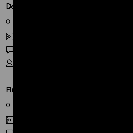
Der Augenzeuge Nr. 2
D (Ost) 1946
35mm
OF
16‘
Fleckfieber droht!
D (West) 1946
35mm