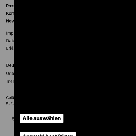
Presse
Kontakt
Newsletter
Impressum
Datenschutz
Erklärung digitale Barrierefreiheit
Deutsches Historisches Museum
Unter den Linden 2
10117 Berlin
Gefördert mit Mitteln des Beauftragten der Bundesregierung für
Kultur und Medien
Alle auswählen