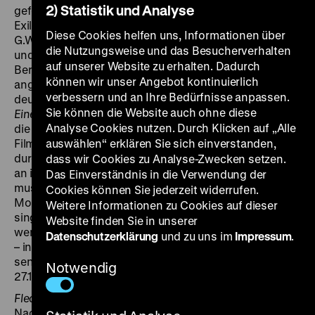
2) Statistik und Analyse
gefeierten Tenor aufsteigt. Der aus Wien stammende
Exil-Regisseur Herbert Rappaport (einst Assistent von
Diese Cookies helfen uns, Informationen über
G.W. Pabst) orientierte sich stilistisch an Hollywood-
die Nutzungsweise und das Besucherverhalten
und Ufa-Produktionen. Wie viele andere Filme, die beim
auf unserer Website zu erhalten. Dadurch
Berliner Publikum bereits in der Originalfassung gut
können wir unser Angebot kontinuierlich
angekommen waren, wurde auch
Musykalnaja istorija
verbessern und an Ihre Bedürfnisse anpassen.
deutsch synchronisiert und schließlich unter dem Titel
Sie können die Website auch ohne diese
Eine musikalische Geschichte
zu Weihnachten 1945 in
Analyse Cookies nutzen. Durch Klicken auf „Alle
die Kinos gebracht. Monatelang lief er mit Erfolg: „Die
Filmhandlung ist eine Art Weihnachtsbaum, der erst
auswählen“ erklären Sie sich einverstanden,
durch die schmückenden und genüßlichen Dinge, die
dass wir Cookies zu Analyse-Zwecken setzen.
an ihm hängen, Reiz gewinnt. Es wird herrlich
Das Einverständnis in die Verwendung der
musiziert. Der Tenor Lemenschew, einer der Besten der
Cookies können Sie jederzeit widerrufen.
Moskauer Oper, nimmt die Gelegenheit wahr, zu
Weitere Informationen zu Cookies auf dieser
singen, wenn er sich rasiert, wenn er sein Auto lenkt,
Website finden Sie in unserer
wenn er mit seiner Liebsten Kahn fährt und – natürlich
Datenschutzerklärung
und zu uns im
Impressum
.
– in der großen Oper, wo der ehemalige Chauffeur sein
sensationelles Debüt feiert“ (Florian Kienzl,
Der Kurier
,
Notwendig
27.12.1945).
Fleckfieber droht!
, eine der frühesten deutschen
Nachkriegsproduktionen, warnt vor den tödlichen