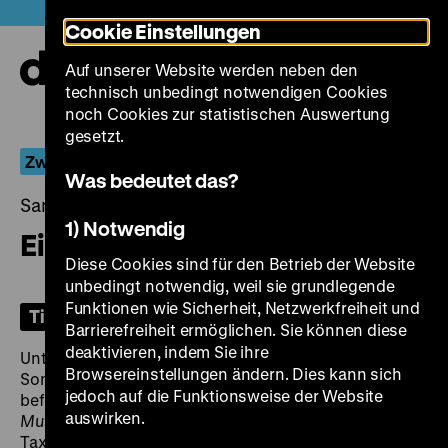
Direkt
Heute +
Cookie Einstellungen
zum
Seiteninhalt
Auf unserer Website werden neben den
springen
Navi
technisch unbedingt notwendigen Cookies
auf-
und
noch Cookies zur statistischen Auswertung
zuk
gesetzt.
Zwischen Kriegsende und Neuanfang
Was bedeutet das?
Samstag, 25. November 2023, 20.00 Uhr
1) Notwendig
Eine musikalische Geschichte
Diese Cookies sind für den Betrieb der Website
unbedingt notwendig, weil sie grundlegende
Funktionen wie Sicherheit, Netzwerkfreiheit und
Tickets
Barrierefreiheit ermöglichen. Sie können diese
deaktivieren, indem Sie ihre
Unter den ersten russischsprachigen Filmen, die im
Browsereinstellungen ändern. Dies kann sich
Sommer 1945 in den Berliner Kinos gezeigt werden,
jedoch auf die Funktionsweise der Website
befindet sich auch die musikalische Komödie
auswirken.
Musykalnaja istorija,
die von einem verliebten
Taxifahrer (Sergej Lemenschew) handelt, der zum