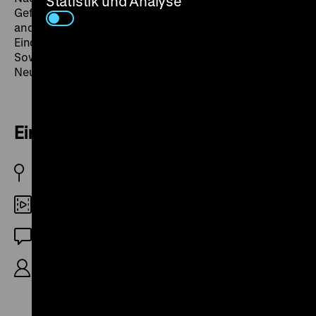
Statistik und Analyse
Gefahren des Fleckfiebers.
Der Augenzeuge
zeigt unter
anderem die Arbeit im Haupternährungsamt Berlin,
Eindrücke aus Samarkand in der usbekischen
Sowjetrepublik sowie das Februar-Programm der
Neuen Scala im amerikanischen Sektor. (fl)
Eine musikalische Geschichte
SU 1940
35mm
DF
deutsche Synchronfassung von 1945, 83‘