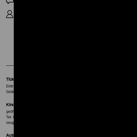
OF
R: Hans Cürlis, 9‘
Zu
Zu
Zu
unserer
unserer
unserer
Instagram
Facebook
Letterboxd
Seite
Seite
Seite
Tickets
Eintritt 5 €
Geänderte Preise sind im Programm vermerkt.
Kinokasse
geöffnet 30 Minuten vor Beginn der ersten Vorstellung
Tel. + 49 30 20304-770
zeughauskino@dhm.de
Autor*innen