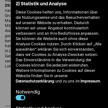
Haack, Rolf Wenkhaus, Rudolf Biebrach, 72’
·
DCP
SO
2) Statistik und Analyse
29.10. um 12 Uhr
Emil Tischbein fährt von der Provinz
nach Berlin, um die großen Ferien bei seiner
Diese Cookies helfen uns, Informationen über
Großmutter zu verbringen. Nachdem ihm im Zug 140
die Nutzungsweise und das Besucherverhalten
Mark gestohlen werden, gelingt es ihm durch die
auf unserer Website zu erhalten. Dadurch
Mithilfe Gleichaltriger, den Dieb dingfest zu machen.
können wir unser Angebot kontinuierlich
Als
Emil und die Detektive
1931 als früher Tonfilm
verbessern und an Ihre Bedürfnisse anpassen.
gedreht wurde, war Kästners gleichnamiger Roman
Sie können die Website auch ohne diese
bereits ein millionenfach verkaufter Bestseller und
Analyse Cookies nutzen. Durch Klicken auf „Alle
hatte auch als Bühnenversion große Erfolge gefeiert.
auswählen“ erklären Sie sich einverstanden,
In Lamprechts Film verbindet sich das packende
dass wir Cookies zu Analyse-Zwecken setzen.
Geschehen um Solidarität und die Kraft der
Das Einverständnis in die Verwendung der
vermeintlich Schwachen mit einzigartigem Berliner
Cookies können Sie jederzeit widerrufen.
Lokalkolorit. (cl)
Weitere Informationen zu Cookies auf dieser
Website finden Sie in unserer
Datenschutzerklärung
und zu uns im
Impressum
.
Notwendig
Zu
Zu
Zu
unserer
unserer
unserer