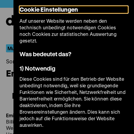
Direkt
Heute +
Cookie Einstellungen
zum
Seiteninhalt
Auf unserer Website werden neben den
springen
Navi
technisch unbedingt notwendigen Cookies
auf-
und
noch Cookies zur statistischen Auswertung
zuk
gesetzt.
Museumsfest
Was bedeutet das?
Sonntag, 29. Oktober 2017, 12.00 - 00.00 Uhr
1) Notwendig
Emil und die Detektive
Diese Cookies sind für den Betrieb der Website
unbedingt notwendig, weil sie grundlegende
Funktionen wie Sicherheit, Netzwerkfreiheit und
Emil und die Detektive
Barrierefreiheit ermöglichen. Sie können diese
deaktivieren, indem Sie ihre
Browsereinstellungen ändern. Dies kann sich
Emil und die Detektive
D 1931, R: Gerhard Lamprecht, B:
jedoch auf die Funktionsweise der Website
Billie Wilder, nach dem Buch von Erich Kästner, K:
auswirken.
Werner Brandes, M: Allan Gray, D: Fritz Rasp, Käthe