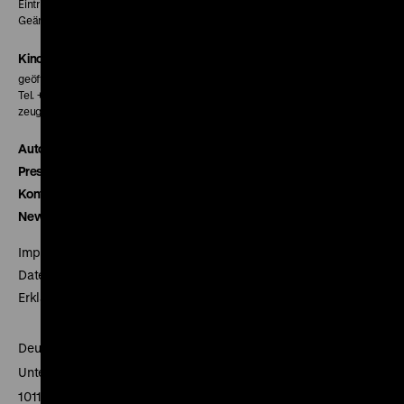
Eintritt 5 €
Geänderte Preise sind im Programm vermerkt.
Kinokasse
geöffnet 30 Minuten vor Beginn der ersten Vorstellung
Tel. + 49 30 20304-770
zeughauskino@dhm.de
Autor*innen
Presse
Kontakt
Newsletter
Impressum
Datenschutz
Erklärung digitale Barrierefreiheit
Deutsches Historisches Museum
Unter den Linden 2
10117 Berlin