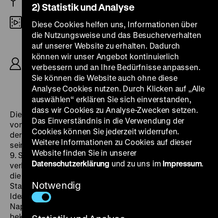
AT 1949
2) Statistik und Analyse
35mm
Diese Cookies helfen uns, Informationen über
die Nutzungsweise und das Besucherverhalten
R: Karl Hartl, Walter Kolm-Veltée, B: Walter Kolm-
auf unserer Website zu erhalten. Dadurch
Veltée, Franz Tassié, K: Günther Anders, Hannes
können wir unser Angebot kontinuierlich
Staudinger, D: Ewald Balser, Marianne Schönauer,
verbessern und an Ihre Bedürfnisse anpassen.
Judith Holzmeister, Oskar Werner, Dagny Servaes,
Sie können die Website auch ohne diese
95’
Analyse Cookies nutzen. Durch Klicken auf „Alle
auswählen“ erklären Sie sich einverstanden,
dass wir Cookies zu Analyse-Zwecken setzen.
Die Entstehung der
Eroica
ist im Kern eine Geschichte
Das Einverständnis in die Verwendung der
von Hoffnung und Enttäuschung – so erzählt es auch
Cookies können Sie jederzeit widerrufen.
der österreichische Regisseur Walter Kolm-Veltée in
Weitere Informationen zu Cookies auf dieser
seinem ersten eigenen Spielfilm. Zu den Klängen der
Website finden Sie in unserer
9. Sinfonie zieht ein Unwetter auf und wie im Sturm
Datenschutzerklärung
und zu uns im
Impressum
.
verbreitet sich unter den Wiener Adeligen und Bürgern
die Nachricht, dass Napoleon im Anmarsch auf die
Notwendig
Stadt sei. Beethoven setzt seine Hoffnung auf die
Ideale der Französischen Revolution und auf
Napoleon, wie er in einer leidenschaftlichen Tischrede
bekennt. Immer wieder findet Kolm-Veltée zu solchen