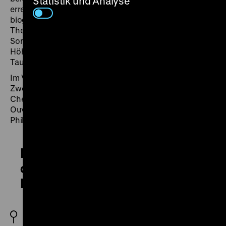
Statistik und Analyse
erregt-dramatischen Momenten. Über die bekannten
biografischen Stationen von der Bekanntschaft mit
Therese von Brunswik und Giulietta Guicciardi bis zur
Sorge um den Neffen Karl findet der Film seinen
Höhepunkt in Beethovens Bekenntnis zu seiner
Taubheit als eine von Gott gegebene Prüfung.
Im Vorfilm dirigiert Sergiu Celibidache – nach dem
Zweiten Weltkrieg als „Unbelasteter“ für ein paar Jahre
Chefdirigent der Berliner Philharmoniker – die
Egmont
-
Ouvertüre in den Trümmern der zerstörten Alten
Philharmonie. (sa)
Egmont. Sergiu Celibidache
dirigiert die Berliner
Philharmoniker
D 1952