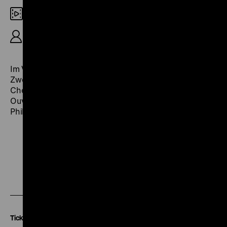
DCP
R: Hermann Stöß, 9'
Im Vorfilm dirigiert Sergiu Celibidache – nach dem
Zweiten Weltkrieg als „Unbelasteter“ für ein paar Jahre
Chefdirigent der Berliner Philharmoniker – die
Egmont
-
Ouvertüre in den Trümmern der zerstörten Alten
Philharmonie. (sa)
Zu
Zu
Zu
unserer
unserer
unserer
Instagram
Facebook
Letterboxd
Seite
Seite
Seite
Tickets