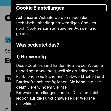
Direkt
Heute +
Cookie Einstellungen
zum
Seiteninhalt
Auf unserer Website werden neben den
springen
Navi
technisch unbedingt notwendigen Cookies
auf-
und
noch Cookies zur statistischen Auswertung
zuk
gesetzt.
Vom Klang bewegt
Was bedeutet das?
Sonntag, 17. Oktober 2021, 16.00 Uhr
1) Notwendig
Eroica
Diese Cookies sind für den Betrieb der Website
unbedingt notwendig, weil sie grundlegende
Funktionen wie Sicherheit, Netzwerkfreiheit und
Tickets
Barrierefreiheit ermöglichen. Sie können diese
deaktivieren, indem Sie ihre
Browsereinstellungen ändern. Dies kann sich
Eroica
jedoch auf die Funktionsweise der Website
auswirken.