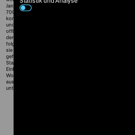
Statistik und Analyse
Januar 1964 etwa 1,2 Millionen Besuche von über
700.000 West-Berlinern gezählt. Das Abkommen
kommt „ungeachtet der unterschiedlichen politischen
und rechtlichen Standpunkte“ zustande, wie es in den
offiziellen Dokumenten heißt. Während der Westen mit
der Vereinbarung, der bis 1966 noch drei weitere
folgten, keine Anerkennung der DDR verbindet, wird
sie von der östlichen Seite als diplomatischer Erfolg
gefeiert: mit dem Abkommen hätte der Westen den
Status West-Berlins als „selbstständige politische
Einheit“ anerkannt. So wundert es nicht, dass auch die
Wochenschauen, Filmmagazine und Dokumentarfilme
aus Ost und West diese erste Passierschein-Aktion
unterschiedlich bewerten. (jg)
Zu
Zu
Zu
unserer
unserer
unserer