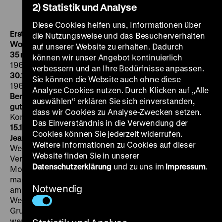
1963/64
2) Statistik und Analyse
Diese Cookies helfen uns, Informationen über
Erstes Passierscheinabkommen 1963/64
UFA-
die Nutzungsweise und das Besucherverhalten
Wochenschau 388/1963 - 29.12.1963
BRD 1963, 10’
·
auf unserer Website zu erhalten. Dadurch
35 mm
UFA-Wochenschau 389/1964 - 07.01.1964
BRD
können wir unser Angebot kontinuierlich
1964, 10’
· 35 mm
Deutschlandspiegel 112/1964 -
verbessern und an Ihre Bedürfnisse anpassen.
30.1.1964
BRD 1964, 16’
· 35 mm
Passierscheine
BRD
Sie können die Website auch ohne diese
1964, K: Hans Jaehner, 7’
· 35 mm
Weihnachten 1963 in
Analyse Cookies nutzen. Durch Klicken auf „Alle
Berlin
DDR 1964, R: Rolf Schnabel, 17’
· 35 mm
Wo ein
auswählen“ erklären Sie sich einverstanden,
guter Wille ist ...
DDR 1964, R: Joachim Hadaschik,
dass wir Cookies zu Analyse-Zwecken setzen.
Kommentar: Karl-Eduard von Schnitzler, 25’
· 35 mm
DO
Das Einverständnis in die Verwendung der
15.12. um 20 Uhr + SO 18.12. um 18 Uhr · Einführung:
Cookies können Sie jederzeit widerrufen.
Jeanpaul Goergen
Zum Jahreswechsel 1963/64 können
Weitere Informationen zu Cookies auf dieser
West-Berliner zum ersten Mal ihre nächsten
Website finden Sie in unserer
Verwandten im Ostteil der Stadt besuchen – 28
Datenschutzerklärung
und zu uns im
Impressum
.
Monate nach dem Bau der Berliner Mauer. Möglich
machte dies das erste Passierscheinabkommen, das
Notwendig
am 17. Dezember 1963 zwischen der DDR und dem
West-Berliner Senat geschlossen wurde. Auf
Grundlage dieser zeitlich befristeten Vereinbarung
werden zwischen dem 19. Dezember 1963 und dem 5.