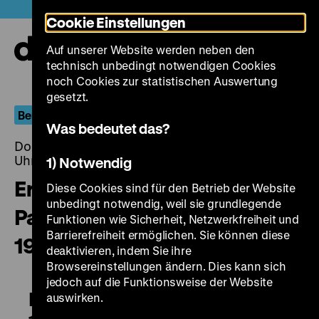
Direkt
Heute +
Cookie Einstellungen
zum
Seiteninhalt
Auf unserer Website werden neben den
springen
Navi
technisch unbedingt notwendigen Cookies
auf-
und
noch Cookies zur statistischen Auswertung
zuk
gesetzt.
Berlin.Dokument
Was bedeutet das?
Donnerstag, 15. Dezember 2016, 20.00 - 00.00
Uhr
1) Notwendig
Erstes
Diese Cookies sind für den Betrieb der Website
unbedingt notwendig, weil sie grundlegende
Passierscheinabkommen
Funktionen wie Sicherheit, Netzwerkfreiheit und
Barrierefreiheit ermöglichen. Sie können diese
1963/64
deaktivieren, indem Sie ihre
Browsereinstellungen ändern. Dies kann sich
jedoch auf die Funktionsweise der Website
Erstes Passierscheinabkommen
auswirken.