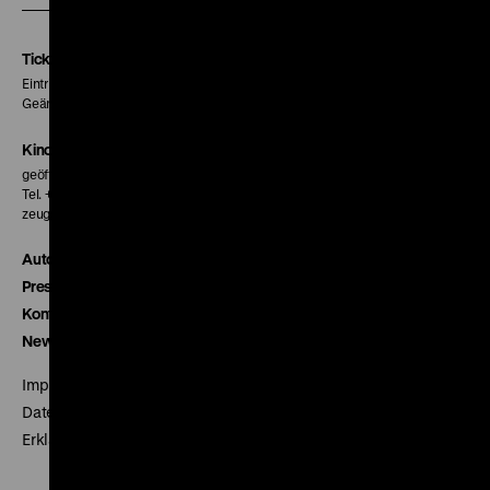
Instagram
Facebook
Letterboxd
Seite
Seite
Seite
Tickets
Eintritt 5 €
Geänderte Preise sind im Programm vermerkt.
Kinokasse
geöffnet 30 Minuten vor Beginn der ersten Vorstellung
Tel. + 49 30 20304-770
zeughauskino@dhm.de
Autor*innen
Presse
Kontakt
Newsletter
Impressum
Datenschutz
Erklärung digitale Barrierefreiheit