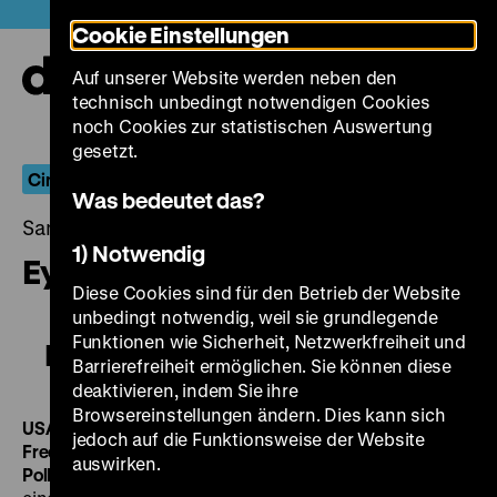
Direkt
Heute +
Cookie Einstellungen
zum
Seiteninhalt
Auf unserer Website werden neben den
springen
Navi
technisch unbedingt notwendigen Cookies
auf-
und
noch Cookies zur statistischen Auswertung
zuk
gesetzt.
Cinema of Outsiders: Part II
Was bedeutet das?
Samstag, 18. April 2015, 21.00 - 00.00 Uhr
1) Notwendig
Eyes Wide Shut
Diese Cookies sind für den Betrieb der Website
unbedingt notwendig, weil sie grundlegende
Funktionen wie Sicherheit, Netzwerkfreiheit und
Eyes Wide Shut
Barrierefreiheit ermöglichen. Sie können diese
deaktivieren, indem Sie ihre
Browsereinstellungen ändern. Dies kann sich
USA/GB 1999, R: Stanley Kubrick, B: Stanley Kubrick,
jedoch auf die Funktionsweise der Website
Frederic Raphael, D: Nicole Kidman, Tom Cruise, Sydney
auswirken.
Pollack, Todd Field, 159’
·
DCP, OmU
Am Anfang steht