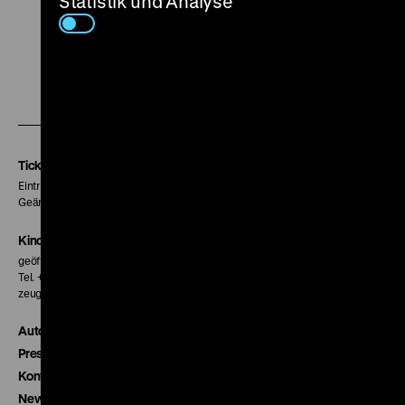
Statistik und Analyse
Zu
Zu
Zu
unserer
unserer
unserer
Instagram
Facebook
Letterboxd
Seite
Seite
Seite
Tickets
Eintritt 5 €
Geänderte Preise sind im Programm vermerkt.
Kinokasse
geöffnet 30 Minuten vor Beginn der ersten Vorstellung
Tel. + 49 30 20304-770
zeughauskino@dhm.de
Autor*innen
Presse
Kontakt
Newsletter