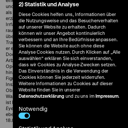
eine scheinbar glückliche Ehe; man gibt sich liberal
2) Statistik und Analyse
und aufgeschlossen, raucht gemeinsam Joints. Doch
als die Frau von einem geträumten Seitensprung
Diese Cookies helfen uns, Informationen über
erzählt, begibt sich ihr verstörter Ehemann auf eine
die Nutzungsweise und das Besucherverhalten
Irrfahrt durch New York, die ihn schlussendlich in eine
auf unserer Website zu erhalten. Dadurch
rauschhafte Orgie führt. Notizen von Stanley Kubrick
können wir unser Angebot kontinuierlich
über eine mögliche Verfilmung von Arthur Schnitzlers
verbessern und an Ihre Bedürfnisse anpassen.
Traumnovelle
reichen weit zurück. Bereits 1968 fasste
Sie können die Website auch ohne diese
er erste Pläne und erkundigte sich nach den Rechten.
Analyse Cookies nutzen. Durch Klicken auf „Alle
Doch erst Mitte der 1990er Jahre beginnt er mit der
auswählen“ erklären Sie sich einverstanden,
Arbeit. Strebten frühere Filme Kubricks in Richtung
dass wir Cookies zu Analyse-Zwecken setzen.
Oper, so zieht es
Eyes Wide Shut
zur Kammermusik
Das Einverständnis in die Verwendung der
hin. Die eigentümlichen Räumlichkeiten bieten den
Cookies können Sie jederzeit widerrufen.
Figuren keine Geborgenheit. Kubricks präzise
Weitere Informationen zu Cookies auf dieser
Inszenierung erschafft eine von Sexualität, Schuld und
Website finden Sie in unserer
Obsessionen getränkte Atmosphäre, in der die
Datenschutzerklärung
und zu uns im
Impressum
.
Wahrnehmung selbst prekär wird: Was ist Traum, was
ist Realität? Oder ist alles nur ein großes (Rollen-)Spiel?
Eyes Wide Shut,
Notwendig
Stanley Kubricks letztes Werk, ist ein
ebenso intimes wie majestätisches Erlebnis. (hb) SA
18.04. um 21 Uhr + MI 22.04. um 20 Uhr