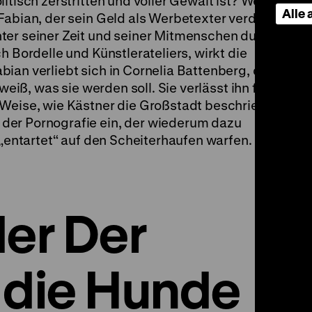
itisch zerstritten und voller Gewalt ist? Wenn
Alle
Fabian, der sein Geld als Werbetexter verdient,
ter seiner Zeit und seiner Mitmenschen durch
h Bordelle und Künstlerateliers, wirkt die
ian verliebt sich in Cornelia Battenberg, die
weiß, was sie werden soll. Sie verlässt ihn für
 Weise, wie Kästner die Großstadt beschrieb,
der Pornografie ein, der wiederum dazu
 „entartet“ auf den Scheiterhaufen warfen. (ps)
der Der
 die Hunde