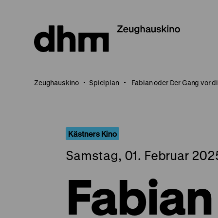
Direkt
zum
Seiteninhalt
springen
Zeughauskino
Spielplan
Fabian oder Der Gang vor d
Kästners Kino
Samstag, 01. Februar 202
Fabian