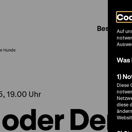
Coo
Besuch
Auf un
notwen
Auswer
ie Hunde
Was 
1) N
Diese 
notwen
5, 19.00 Uhr
Netzwe
 oder Der
diese 
ändern
Websit