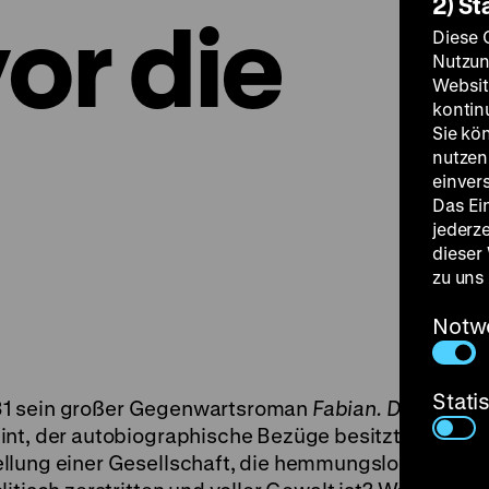
2) St
or die
Diese 
Nutzun
Websit
kontin
Sie kö
nutzen.
einver
Das Ei
jederz
dieser
zu uns
Notw
Stati
 1931 sein großer Gegenwartsroman
Fabian. Die
int, der autobiographische Bezüge besitzt.
llung einer Gesellschaft, die hemmungslos