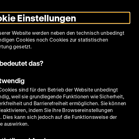
Leichte
Gebärdensprache
Suche
Heute +
Deutsch
Englisch
DHM
Dunklen
De
En
Sprache
Modus
kie Einstellungen
umschalten
Spielplan
Filmreihen
Über uns
serer Website werden neben den technisch unbedingt
digen Cookies noch Cookies zur statistischen
tung gesetzt.
bedeutet das?
otwendig
Cookies sind für den Betrieb der Website unbedingt
dig, weil sie grundlegende Funktionen wie Sicherheit,
rkfreiheit und Barrierefreiheit ermöglichen. Sie können
deaktivieren, indem Sie ihre Browsereinstellungen
. Dies kann sich jedoch auf die Funktionsweise der
e auswirken.