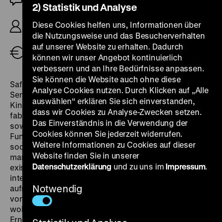
2) Statistik und Analyse
R/B: Safi Faye, K: Patrick Fabry, Jean Monod, Papa
Diese Cookies helfen uns, Informationen über
Moctar Ndoye, 112’
die Nutzungsweise und das Besucherverhalten
auf unserer Website zu erhalten. Dadurch
Tickets
können wir unser Angebot kontinuierlich
verbessern und an Ihre Bedürfnisse anpassen.
Sie können die Website auch ohne diese
Safi Faye porträtiert in
Fad’jal
ihr Heimatdorf im
Analyse Cookies nutzen. Durch Klicken auf „Alle
Senegal und schafft damit einen Meilenstein der
auswählen“ erklären Sie sich einverstanden,
Kinogeschichte. Dokumentarische Erkundung und
dass wir Cookies zu Analyse-Zwecken setzen.
fabelhafte Fiktionalisierung der brüchigen Historie
Das Einverständnis in die Verwendung der
sowie der Brauchtümer und alltäglichen
Cookies können Sie jederzeit widerrufen.
Funktionsweise des Bauerndorfes verschränken sich,
Weitere Informationen zu Cookies auf dieser
sodass Natur und die von französischen Einflüssen
Website finden Sie in unserer
markierte Kultur nie unabhängig voneinander
Datenschutzerklärung
und zu uns im
Impressum
.
existieren können. Das wird dann besonders
interessant, wenn politische Reformen und
Notwendig
aufmüpfiger Nachwuchs die Strukturen des vor allem
von der Erdnussernte lebenden Dorfes verändern
wollen. Mythologie und Tradition treffen auf
Erneuerung und Moderne. Im Konflikt bleiben die