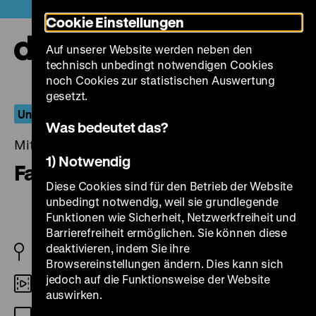
Direkt
Heute +
Cookie Einstellungen
zum
Seiteninhalt
Auf unserer Website werden neben den
springen
Navi
technisch unbedingt notwendigen Cookies
auf-
und
noch Cookies zur statistischen Auswertung
zuk
gesetzt.
Unser täglich Brot
Was bedeutet das?
Mittwoch, 02. März 2022, 20.00 Uhr
1) Notwendig
Fad'jal
Diese Cookies sind für den Betrieb der Website
unbedingt notwendig, weil sie grundlegende
Funktionen wie Sicherheit, Netzwerkfreiheit und
Barrierefreiheit ermöglichen. Sie können diese
deaktivieren, indem Sie ihre
SN 1979
Browsereinstellungen ändern. Dies kann sich
jedoch auf die Funktionsweise der Website
16mm
auswirken.
OmU