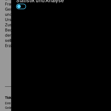
Statistik und Analyse
Frauen, die das Rückgrat dieser ländlichen
Gesellschaft bilden, meist außen vor. Nur Faye filmt sie
und bringt sie ganz bewusst mit der matriarchalen
Urstruktur des Dorfes in Verbindung.
Zusammengehalten werden die sinnlich montierten
Beobachtungen von den Erzählungen der Ältesten und
der wiederkehrenden Präsenz der Filmemacherin
selbst, die in aller Ambivalenz aufzeigen, dass jede
Erzählung immer eine Frage der Perspektive ist. (ph)
Zu
Zu
Zu
unserer
unserer
unserer
Instagram
Facebook
Letterboxd
Seite
Seite
Seite
Tickets
Eintritt 5 €
Geänderte Preise sind im Programm vermerkt.