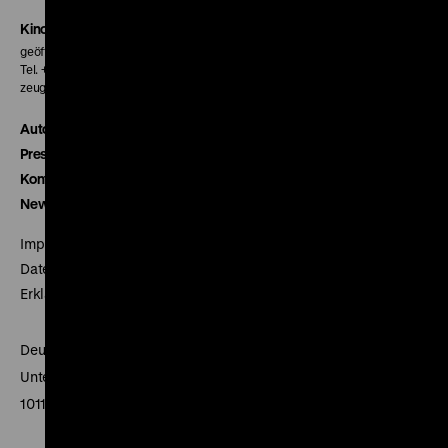
Kinokasse
geöffnet 30 Minuten vor Beginn der ersten Vorstellung
Tel. + 49 30 20304-770
zeughauskino@dhm.de
Autor*innen
Presse
Kontakt
Newsletter
Impressum
Datenschutz
Erklärung digitale Barrierefreiheit
Deutsches Historisches Museum
Unter den Linden 2
10117 Berlin