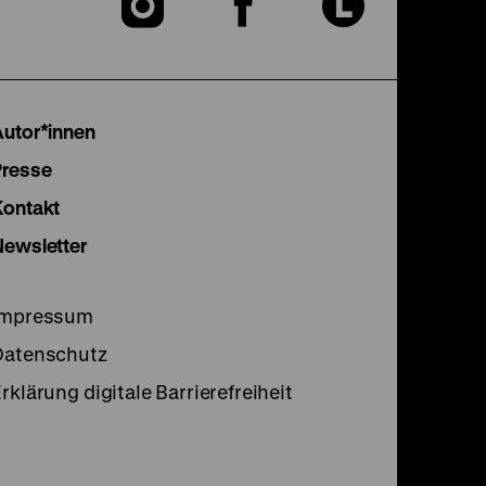
Zu
Zu
Zu
unserer
unserer
unser
Instagram
Facebook
Lette
Autor*innen
Seite
Seite
Seite
Presse
Kontakt
Newsletter
Impressum
Datenschutz
rklärung digitale Barrierefreiheit