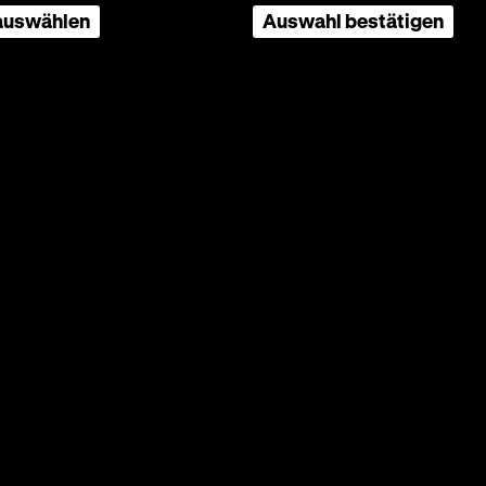
fe
 auswählen
Auswahl bestätigen
ne
 der
n, dass
ionalen
 werden
ieges
s)
Seite
nach
oben
scrollen