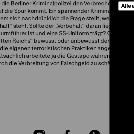
ie Berliner Kriminalpolizei den Verbrechern mithil
Alle
f die Spur kommt. Ein spannender Kriminalfilm mit
m sich nachdrücklich die Frage stellt, weshalb sei
lt“ steht. Sollte der „Vorbehalt“ daran liegen, dass
rmführer ist und eine SS-Uniform trägt? Oder dara
ritten Reichs“ bewusst oder unbewusst der internat
 die eigenen terroristischen Praktiken angedichtet
Tatsächlich arbeitete ja die Gestapo während des Kr
h die Verbreitung von Falschgeld zu schädigen. (p