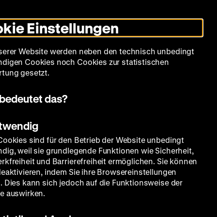
Leichte
Gebärdensprache
Suche
Heute +
Deutsch
Englisch
DHM
Dunklen
De
En
Sprache
Modus
kie Einstellungen
umschalten
Spielplan
Filmreihen
Über uns
serer Website werden neben den technisch unbedingt
digen Cookies noch Cookies zur statistischen
tung gesetzt.
bedeutet das?
otwendig
Cookies sind für den Betrieb der Website unbedingt
dig, weil sie grundlegende Funktionen wie Sicherheit,
rkfreiheit und Barrierefreiheit ermöglichen. Sie können
deaktivieren, indem Sie ihre Browsereinstellungen
. Dies kann sich jedoch auf die Funktionsweise der
e auswirken.