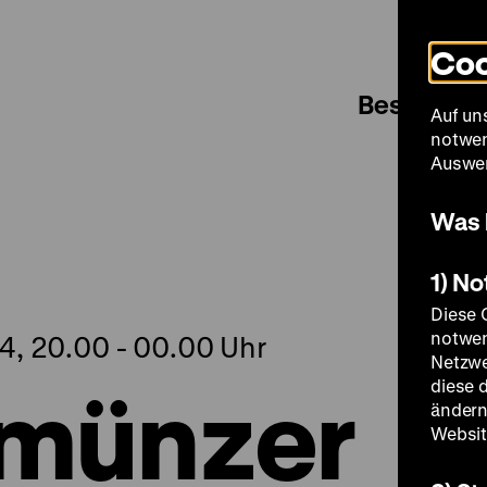
Coo
Besuch
Auf un
notwen
Auswer
Was 
1) N
Diese 
notwen
4, 20.00 - 00.00 Uhr
Netzwe
hmünzer
diese 
ändern
Websit