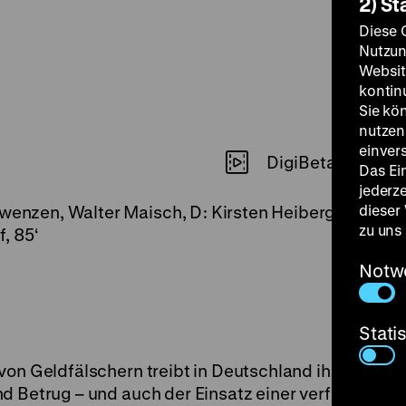
2) St
Diese 
Nutzun
Websit
kontin
Sie kö
nutzen.
einver
DigiBeta
Das Ei
jederz
dieser
hwenzen, Walter Maisch, D: Kirsten Heiberg, Rudolf
zu uns
, 85‘
Notw
Stati
von Geldfälschern treibt in Deutschland ihr Unwese
d Betrug – und auch der Einsatz einer verführerisch