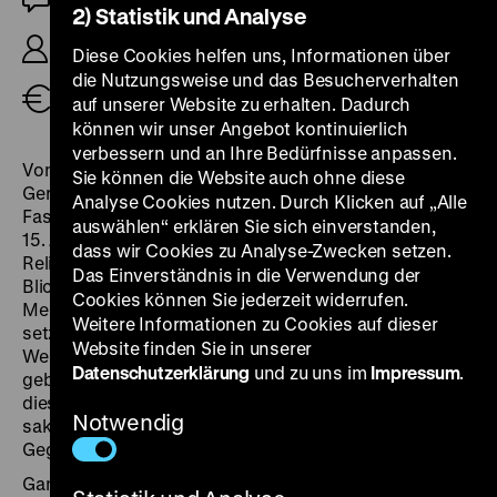
2) Statistik und Analyse
R: Bernhard Sallmann, K: Andreas Bergmann, 93’
Diese Cookies helfen uns, Informationen über
die Nutzungsweise und das Besucherverhalten
Tickets
auf unserer Website zu erhalten. Dadurch
können wir unser Angebot kontinuierlich
verbessern und an Ihre Bedürfnisse anpassen.
Von der Schöpfungsgeschichte bis zum Jüngsten
Sie können die Website auch ohne diese
Gericht ist alles mit drauf: Das Große Zittauer
Analyse Cookies nutzen. Durch Klicken auf „Alle
Fastentuch ist eine Art Bibelcomic des
auswählen“ erklären Sie sich einverstanden,
15. Jahrhunderts. Ursprünglich zum Zweck erstellt, die
dass wir Cookies zu Analyse-Zwecken setzen.
Reliquien und Kreuze während der Fastenzeit den
Das Einverständnis in die Verwendung der
Blicken der Gläubigen zu entziehen – mithin ein
Cookies können Sie jederzeit widerrufen.
Medium, das Bilder gleichzeitig verhüllt und in die Welt
Weitere Informationen zu Cookies auf dieser
setzt – stellt das Tuch heute eines der eindrücklichsten
Website finden Sie in unserer
Werke religiöser Kunst dar, die in Deutschland erhalten
Datenschutzerklärung
und zu uns im
Impressum
.
geblieben sind. Der Film, den Bernhard Sallmann
diesem Objekt widmet, respektiert einerseits dessen
Notwendig
sakrale Aura und vermittelt sie andererseits mit der
Gegenwart.
Ganz eng bleibt die Kamera am Tuch, wenn sie es,