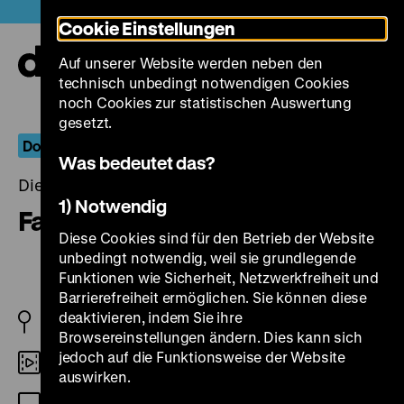
Direkt
Heute +
Cookie Einstellungen
zum
Seiteninhalt
Auf unserer Website werden neben den
springen
Navi
technisch unbedingt notwendigen Cookies
auf-
und
noch Cookies zur statistischen Auswertung
zuk
gesetzt.
Dokumentarische Positionen: Bernhard Sallmann
Was bedeutet das?
Dienstag, 17. Januar 2023, 19.00 Uhr
1) Notwendig
Fastentuch 1472
Diese Cookies sind für den Betrieb der Website
unbedingt notwendig, weil sie grundlegende
Funktionen wie Sicherheit, Netzwerkfreiheit und
Barrierefreiheit ermöglichen. Sie können diese
deaktivieren, indem Sie ihre
D 2015
Browsereinstellungen ändern. Dies kann sich
jedoch auf die Funktionsweise der Website
DCP
auswirken.
OF