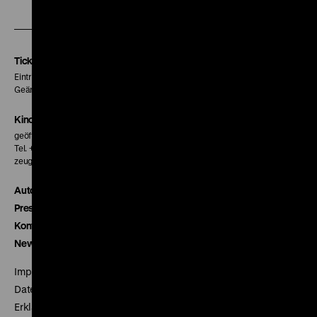
unserer
unserer
unserer
Instagram
Facebook
Letterboxd
Seite
Seite
Seite
Tickets
Eintritt 5 €
Geänderte Preise sind im Programm vermerkt.
Kinokasse
geöffnet 30 Minuten vor Beginn der ersten Vorstellung
Tel. + 49 30 20304-770
zeughauskino@dhm.de
Autor*innen
Presse
Kontakt
Newsletter
Impressum
Datenschutz
Erklärung digitale Barrierefreiheit