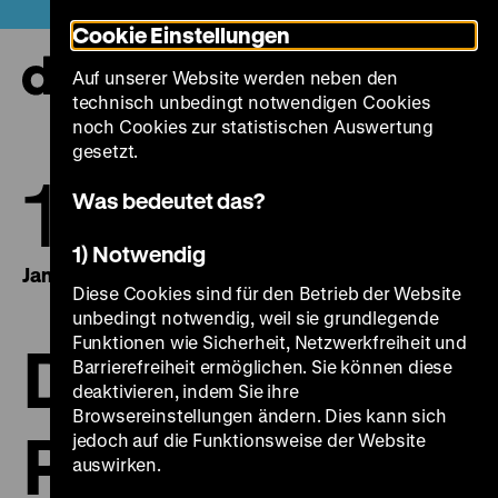
Direkt
Heute +
Cookie Einstellungen
zum
Seiteninhalt
Auf unserer Website werden neben den
springen
Navi
technisch unbedingt notwendigen Cookies
auf-
und
noch Cookies zur statistischen Auswertung
zuk
gesetzt.
13.
11.
Was bedeutet das?
1) Notwendig
Januar 2023
Februar 2023
Diese Cookies sind für den Betrieb der Website
unbedingt notwendig, weil sie grundlegende
Funktionen wie Sicherheit, Netzwerkfreiheit und
Dokumentari
Barrierefreiheit ermöglichen. Sie können diese
deaktivieren, indem Sie ihre
Browsereinstellungen ändern. Dies kann sich
Positionen:
jedoch auf die Funktionsweise der Website
auswirken.