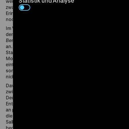
Statistik und Analyse
wenig Menschen, viel leerer Raum, eine Gegend, die
zwar bereits rettungslos Stadt ist, aber die die
Erinnerung an die Natur, die sich hier einst ausbreitete,
noch nicht ganz verdrängen konnte.
Im Verzicht auf einen Voice-Over-Kommentar und in
der oft lakonisch pointierten Bildgestaltung schließt
Berlin JWD
wieder an die James-Benning-Linie im Werk
an. Mit einfachsten Mitteln gelingt Erstaunliches: Eine
Stadtsymphonie nach dem Ende der Utopien der
Moderne, eine posturbane Kartografie, die nicht
einfach nur von den Rändern her entworfen wird;
sondern die auf die Idee eines Zentrums schlichtweg
nicht mehr angewiesen ist.
Davor
Menschen am Kanal
: Der Teltow-Kanal
zwischen Neukölln und Treptow trennte einst zwei
Deutschlands voneinander. Heute, und auch schon im
Entstehungsjahr des Films 1999, hat die Wasserstraße
an politischer Relevanz verloren. Dennoch scheinen
die Menschen sich diesen Ort, das vermitteln
Sallmanns von kurzen Interviewpassagen aus dem Off
begleiteten, grob texturierte Schwarz-weiß-Bilder, nur