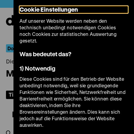
Direkt
Heute +
Cookie Einstellungen
zum
Seiteninhalt
Auf unserer Website werden neben den
springen
Navi
technisch unbedingt notwendigen Cookies
auf-
und
noch Cookies zur statistischen Auswertung
zuk
gesetzt.
Dokumentarische Positionen: Bernhard Sallmann
Was bedeutet das?
Dienstag, 31. Januar 2023, 19.00 Uhr
1) Notwendig
Menschen am Kanal
Diese Cookies sind für den Betrieb der Website
unbedingt notwendig, weil sie grundlegende
Funktionen wie Sicherheit, Netzwerkfreiheit und
Tickets
Barrierefreiheit ermöglichen. Sie können diese
deaktivieren, indem Sie ihre
Browsereinstellungen ändern. Dies kann sich
Berlin JWD
jedoch auf die Funktionsweise der Website
auswirken.