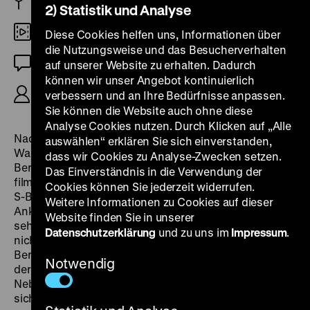
D 2022
2) Statistik und Analyse
DCP
Diese Cookies helfen uns, Informationen über
die Nutzungsweise und das Besucherverhalten
OF
auf unserer Website zu erhalten. Dadurch
können wir unser Angebot kontinuierlich
R/K: Bernhard Sallmann, 74’
verbessern und an Ihre Bedürfnisse anpassen.
Sie können die Website auch ohne diese
Analyse Cookies nutzen. Durch Klicken auf „Alle
Nachdem er mit seinen vier Fontane-Filmen seine
auswählen“ erklären Sie sich einverstanden,
Wahlheimat eher weiträumig umkreist hatte, schnürt
dass wir Cookies zu Analyse-Zwecken setzen.
Bernhard Sallmann in
Berlin JWD
den Kreis enger und
Das Einverständnis in die Verwendung der
filmt in den Außenbezirken der Hauptstadt, zwischen
Cookies können Sie jederzeit widerrufen.
S-Bahn-Ring und Stadtgrenze. Manchmal ist sogar, als
Weitere Informationen zu Cookies auf dieser
Anker im Bild, im Hintergrund der Fernsehturm zu
Website finden Sie in unserer
sehen. Aber Bernhard Sallmann lässt sich von ihm
Datenschutzerklärung
und zu uns im
Impressum
.
nicht locken und entdeckt „janz weit draußen” ein
Berlin, das selbst vielen langjährigen Bewohner*innen
Notwendig
der Stadt fremd sein dürfte: ein kaum geordnetes
Nebeneinander von Baustellen, Gewerbegebieten, vor
sich hin dümpelnden Kanälen und trostlosen Brachen,