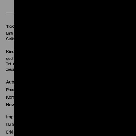
Zu
Zu
Zu
unserer
unserer
unserer
Instagram
Facebook
Letterboxd
Seite
Seite
Seite
Tickets
Eintritt 5 €
Geänderte Preise sind im Programm vermerkt.
Kinokasse
geöffnet 30 Minuten vor Beginn der ersten Vorstellung
Tel. + 49 30 20304-770
zeughauskino@dhm.de
Autor*innen
Presse
Kontakt
Newsletter
Impressum
Datenschutz
Erklärung digitale Barrierefreiheit