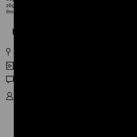
zögerlich neu anzueignen. Noch hat die Geschichte
ihn, so scheint es, nicht ganz freigegeben. (lf)
Menschen am Kanal
D 2001
Beta SP
OF
R: Bernhard Sallmann, K: Alexander Gheorghiu,
22’