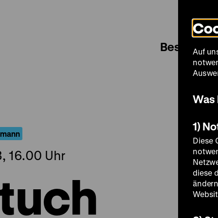
Coo
Besuch
Auf un
notwen
Auswer
Was 
1) N
llmann
Diese 
notwen
, 16.00 Uhr
Netzwe
tuch
diese 
ändern
Websit