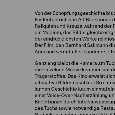
Von der Schöpfungsgeschichte bis zu
Fastentuch ist eine Art Bibelcomic d
Reliquien und Kreuze während der F
ein Medium, das Bilder gleichzeitig v
der eindrücklichsten Werke religiös
Der Film, den Bernhard Sallmann di
Aura und vermittelt sie andererseit
Ganz eng bleibt die Kamera am Tuch, 
die einzelnen Motive kommen auf di
Trägerstoffes. Das Kino erweist sich
ultimative Bildermaschine: So nah w
langen Geschichte kaum einmal ein
einer Voice-Over-Nacherzählung und
Bilderbogen durch Interviewpassage
des Tuchs sowie notwendige Restau
Gedanken machen über die Aktualitä