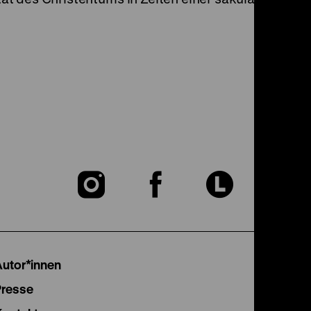
Zu
Zu
Zu
unserer
unserer
unser
Instagram
Facebook
Lette
Autor*innen
Seite
Seite
Seite
Presse