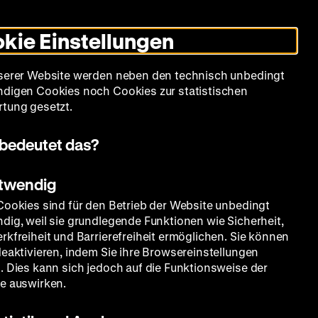
Leichte
Gebärdensprache
Suche
Heute +
Deutsch
Englisch
DHM
Dunklen
De
En
Sprache
Modus
kie Einstellungen
umschalten
Spielplan
Filmreihen
Über uns
serer Website werden neben den technisch unbedingt
digen Cookies noch Cookies zur statistischen
tung gesetzt.
bedeutet das?
otwendig
Cookies sind für den Betrieb der Website unbedingt
dig, weil sie grundlegende Funktionen wie Sicherheit,
rkfreiheit und Barrierefreiheit ermöglichen. Sie können
deaktivieren, indem Sie ihre Browsereinstellungen
. Dies kann sich jedoch auf die Funktionsweise der
e auswirken.