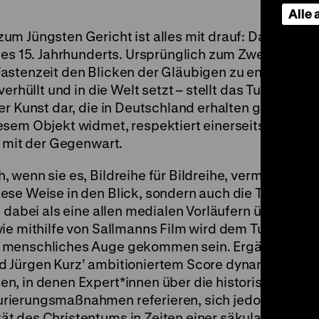
Alle
m Jüngsten Gericht ist alles mit drauf: Das Große 
es 15. Jahrhunderts. Ursprünglich zum Zweck erstell
astenzeit den Blicken der Gläubigen zu entziehen –
erhüllt und in die Welt setzt – stellt das Tuch heute
er Kunst dar, die in Deutschland erhalten geblieben 
esem Objekt widmet, respektiert einerseits dessen 
s mit der Gegenwart.
wenn sie es, Bildreihe für Bildreihe, vermisst. Nich
ese Weise in den Blick, sondern auch die Texturen 
 dabei als eine allen medialen Vorläufern überlegen
ie mithilfe von Sallmanns Film wird dem Tuch in sei
 menschliches Auge gekommen sein. Ergänzt wird 
 Jürgen Kurz’ ambitioniertem Score dynamisierte
n, in denen Expert*innen über die historische Funk
rierungsmaßnahmen referieren, sich jedoch auch
t des Christentums in Zeiten einer säkularisierten