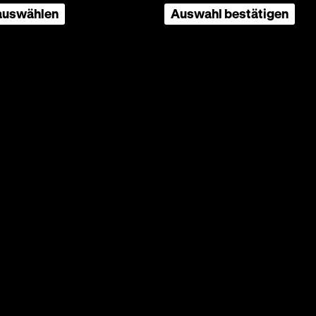
 auswählen
Auswahl bestätigen
Zittauer
t, die
 mithin
 eines
sind.
sakrale
t nur
des
e,
ner
der von
tion