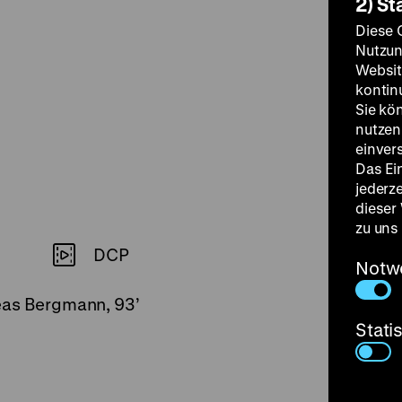
2) St
Diese 
Nutzun
Websit
kontin
Sie kö
nutzen.
einver
Das Ei
jederz
dieser
zu uns
DCP
Notw
eas Bergmann, 93’
Stati