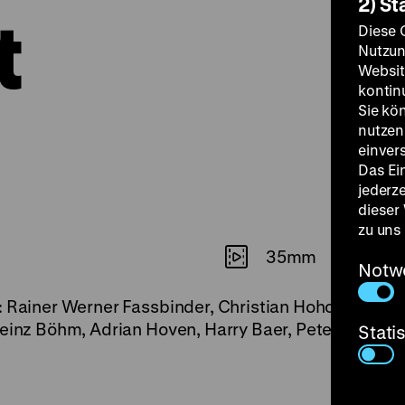
2) St
t
Diese 
Nutzun
Websit
kontin
Sie kö
nutzen.
einver
Das Ei
jederz
dieser
zu uns
35mm
Notw
: Rainer Werner Fassbinder, Christian Hohoff, K: Mi
heinz Böhm, Adrian Hoven, Harry Baer, Peter Kern, 1
Stati