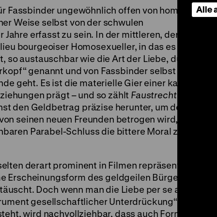
Alle
für Fassbinder ungewöhnlich offen von homosexuell
ner Weise selbst von der schwulen
hre erfasst zu sein. In der mittleren, der Sirk-Ph
ilieu bourgeoiser Homosexueller, in das es einen s
, so austauschbar wie die Art der Liebe, durch die 
rkopf“ genannt und von Fassbinder selbst gespielt,
e geht. Es ist die materielle Gier einer kapitalistis
Beziehungen prägt – und so zählt
Faustrecht der Freih
st den Geldbetrag präzise herunter, um den der a
von seinen neuen Freunden betrogen wird, um dann
baren Parabel-Schluss die bittere Moral zu verkün
elten derart prominent in Filmen repräsentierte sc
e Erscheinungsform des geldgeilen Bürgertums ins
nttäuscht. Doch wenn man die Liebe per se als „das b
trument gesellschaftlicher Unterdrückung“ (Fassbin
rsteht, wird nachvollziehbar, dass auch Formen nicht