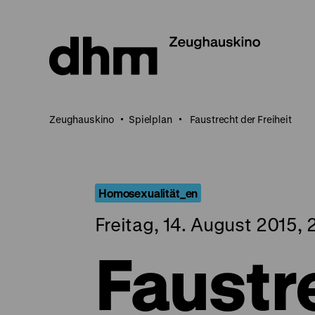
Direkt
zum
Seiteninhalt
springen
Zeughauskino
Spielplan
Faustrecht der Freiheit
Homosexualität_en
Freitag, 14. August 2015,
Faustr