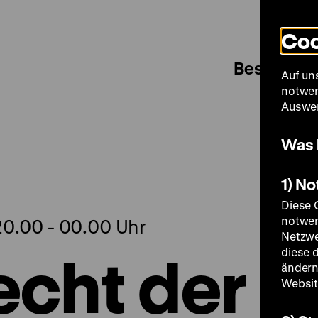
Coo
Besuch
Auf un
notwen
Auswer
Was 
1) N
Diese 
notwen
 20.00 - 00.00 Uhr
Netzwe
echt der
diese 
ändern
Websit