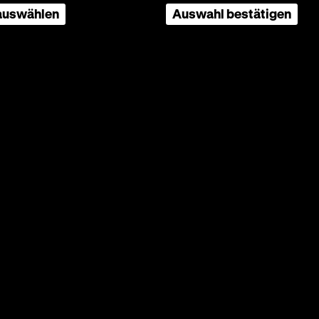
 auswählen
Auswahl bestätigen
en
ase
chwulen
die
ch
eit
in
hnungs-
 in
den:
hwule
zeniert
este,
der,
-