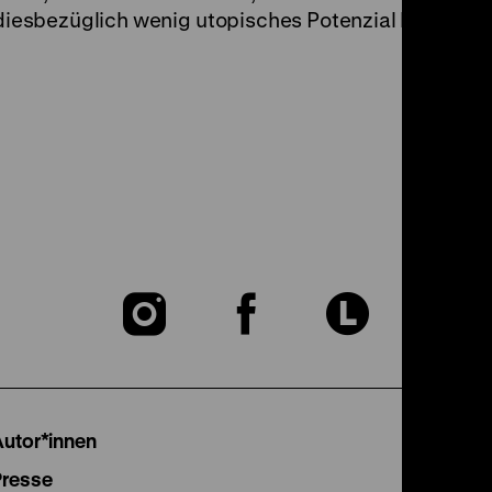
iesbezüglich wenig utopisches Potenzial beigeme
Zu
Zu
Zu
unserer
unserer
unser
Instagram
Facebook
Lette
Autor*innen
Seite
Seite
Seite
Presse