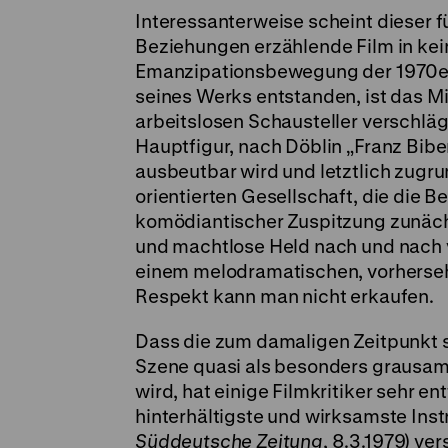
Interessanterweise scheint dieser 
Beziehungen erzählende Film in kei
Emanzipationsbewegung der 1970er Ja
seines Werks entstanden, ist das M
arbeitslosen Schausteller verschlägt
Hauptfigur, nach Döblin „Franz Bibe
ausbeutbar wird und letztlich zugrund
orientierten Gesellschaft, die die 
komödiantischer Zuspitzung zunäch
und machtlose Held nach und nach 
einem melodramatischen, vorherseh
Respekt kann man nicht erkaufen.
Dass die zum damaligen Zeitpunkt s
Szene quasi als besonders grausam
wird, hat einige Filmkritiker sehr e
hinterhältigste und wirksamste Ins
Süddeutsche Zeitung
, 8.3.1979) ve