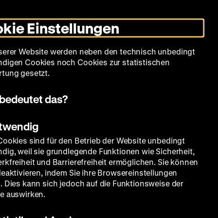
Leichte
Gebärdensprache
Suche
Heute +
Deutsch
Englisch
DHM
Dunklen
De
En
Sprache
Modus
kie Einstellungen
umschalten
Spielplan
Filmreihen
Über uns
serer Website werden neben den technisch unbedingt
digen Cookies noch Cookies zur statistischen
tung gesetzt.
bedeutet das?
otwendig
Cookies sind für den Betrieb der Website unbedingt
dig, weil sie grundlegende Funktionen wie Sicherheit,
rkfreiheit und Barrierefreiheit ermöglichen. Sie können
deaktivieren, indem Sie ihre Browsereinstellungen
. Dies kann sich jedoch auf die Funktionsweise der
e auswirken.