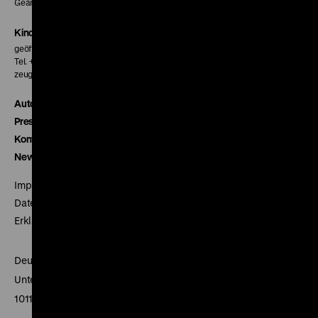
Geänderte Preise sind im Programm vermerkt.
Kinokasse
geöffnet 30 Minuten vor Beginn der ersten Vorstellung
Tel. + 49 30 20304-770
zeughauskino@dhm.de
Autor*innen
Presse
Kontakt
Newsletter
Impressum
Datenschutz
Erklärung digitale Barrierefreiheit
Deutsches Historisches Museum
Unter den Linden 2
10117 Berlin