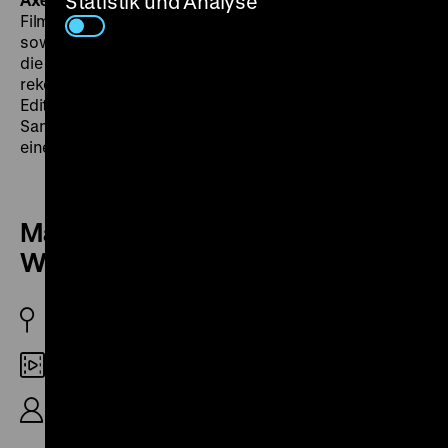
Statistik und Analyse
Filmbörse Berlin. Seit 1987 sammelt er Kinofilm-Trailer
sowie Kinowerbespots und TV-Werbung auf 35mm,
die er selbst restauriert, kopierwerksgetreu
rekonstruiert und konfektioniert. DVD- und Blu-ray-
Editionen unterstützt er mit Trailern aus seiner
Sammlung. Seit 1995 veranstaltet Axel Hampel jährlich
eine von ihm kuratierte analoge Retro-Trailer-Show.
Maxwell-Kaffee in 16 TV-
Werbespots
BRD 1964-1968
35mm
9'