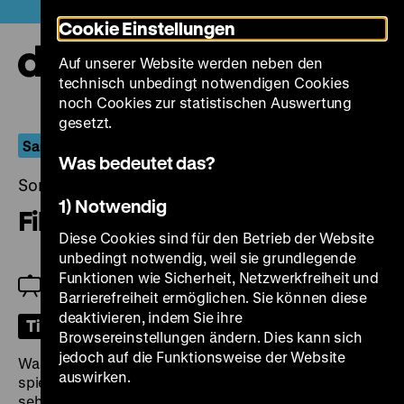
Direkt
Heute +
Cookie Einstellungen
zum
Seiteninhalt
Auf unserer Website werden neben den
springen
Navi
technisch unbedingt notwendigen Cookies
auf-
und
noch Cookies zur statistischen Auswertung
zuk
gesetzt.
Sammelt Filme!
Was bedeutet das?
Sonntag, 22. September 2024, 12.00 Uhr
1) Notwendig
Filmkonfekt und Koffein
Diese Cookies sind für den Betrieb der Website
unbedingt notwendig, weil sie grundlegende
Funktionen wie Sicherheit, Netzwerkfreiheit und
Zu Gast: Axel Hampel
Barrierefreiheit ermöglichen. Sie können diese
deaktivieren, indem Sie ihre
Tickets
Browsereinstellungen ändern. Dies kann sich
jedoch auf die Funktionsweise der Website
Was eignet sich zum Sammeln? Und welche Rolle
auswirken.
spielen dabei Erinnerungen und Nostalgie? Dazu
sehen wir im Vorprogramm 16 Werbespots für