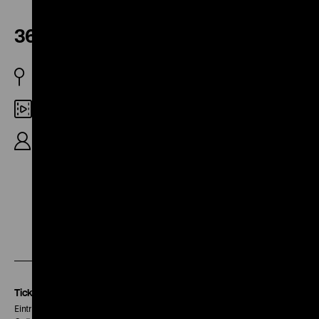
36 Filmtrailer
BRD/DDR/FR/USA 1959-2006
35mm
81'
· DF, OmU und OV
Zu
Zu
Zu
unserer
unserer
unserer
Instagram
Facebook
Letterboxd
Seite
Seite
Seite
Tickets
Eintritt 5 €