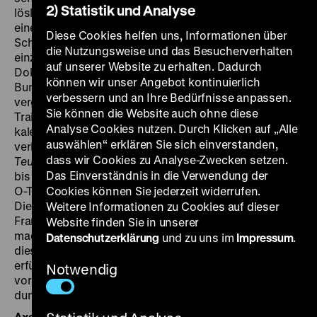
2) Statistik und Analyse
löslichen Kaffee, die 60 Jahre nach ihrer Entstehung
einen ganz eigenen Unterhaltungswert besitzen. In
Diese Cookies helfen uns, Informationen über
Schwarzweiß und Farbe ermöglichen sie eine so
die Nutzungsweise und das Besucherverhalten
einzigartige wie rasante Begegnung mit originalen
auf unserer Website zu erhalten. Dadurch
Dokumenten der Fernsehwerbung in der
können wir unser Angebot kontinuierlich
Bundesrepublik. Eine Erinnerung an vergangene und
verbessern und an Ihre Bedürfnisse anpassen.
vergängliche Attraktionen im Kino präsentiert die
Sie können die Website auch ohne diese
Trailer-Show im Hauptprogramm. Gestaltet als
Analyse Cookies nutzen. Durch Klicken auf „Alle
kaleidoskopischer Rückblick auf beliebte Hits und
auswählen“ erklären Sie sich einverstanden,
verkannte Tipps, reicht sie vom Horrorfilm
Die
dass wir Cookies zu Analyse-Zwecken setzen.
Teufelswolke von Monteville
aus den 1950er Jahren
Das Einverständnis in die Verwendung der
bis zur Werbung für Eduard Offermanns Berliner Film-
O-Theque mit Dieter Hallervorden. Konfekt fürs Auge!
Cookies können Sie jederzeit widerrufen.
Die Trailer aus West- und Ostdeutschland, aus
Weitere Informationen zu Cookies auf dieser
Frankreich und den USA geben Kostproben und
Website finden Sie in unserer
machen Lust auf den angekündigten Film. Sobald
Datenschutzerklärung
und zu uns im
Impressum
.
dieser in den Kinos läuft, hat der Trailer seine Aufgabe
erfüllt. Mit seiner Existenz ist es dann üblicherweise
Notwendig
vorbei. Doch was bedeutet das schon? „Vorbei? Ein
dummes Wort!“ (Johann Wolfgang von Goethe) (aha)
Axel Hampel
ist Mitgründer und aktives Mitglied der