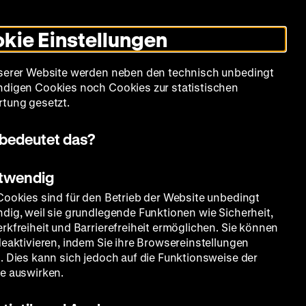
Leichte
Gebärdensprache
Suche
Heute +
Deutsch
Englisch
DHM
Dunklen
De
En
Sprache
Modus
kie Einstellungen
umschalten
Spielplan
Filmreihen
Über uns
serer Website werden neben den technisch unbedingt
digen Cookies noch Cookies zur statistischen
tung gesetzt.
bedeutet das?
otwendig
Cookies sind für den Betrieb der Website unbedingt
dig, weil sie grundlegende Funktionen wie Sicherheit,
rkfreiheit und Barrierefreiheit ermöglichen. Sie können
deaktivieren, indem Sie ihre Browsereinstellungen
. Dies kann sich jedoch auf die Funktionsweise der
e auswirken.