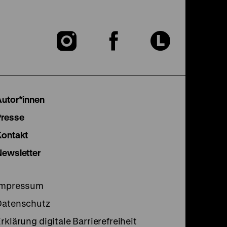
Zu
Zu
Zu
unserer
unserer
unser
Instagram
Facebook
Lette
Autor*innen
Seite
Seite
Seite
Presse
Kontakt
Newsletter
Impressum
Datenschutz
rklärung digitale Barrierefreiheit