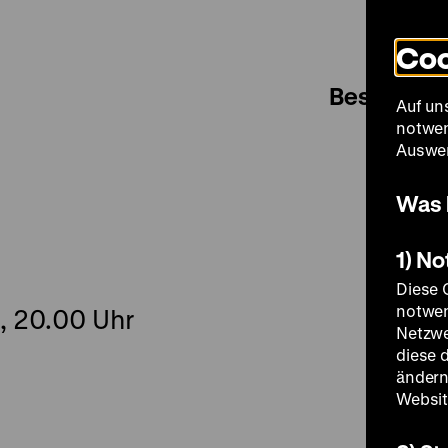
Coo
Besuch
Auf un
notwen
Auswer
Was 
1) N
Diese 
notwen
, 20.00 Uhr
Netzwe
diese 
ändern
Websit