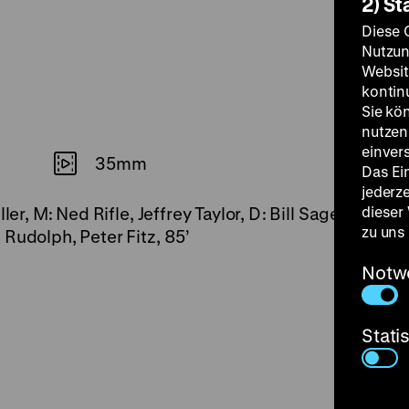
2) St
Diese 
Nutzun
Websit
kontin
Sie kö
nutzen.
einver
35mm
Das Ei
jederz
dieser
ller, M: Ned Rifle, Jeffrey Taylor, D: Bill Sage, Dwigh
zu uns
Rudolph, Peter Fitz, 85’
Notw
Stati