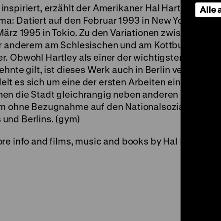
nspiriert, erzählt der Amerikaner Hal Hartley in
Flir
Alle
a: Datiert auf den Februar 1993 in New York, auf d
März 1995 in Tokio. Zu den Variationen zwischen den
er anderem am Schlesischen und am Kottbusser Tor
. Obwohl Hartley als einer der wichtigsten US-
hnte gilt, ist dieses Werk auch in Berlin vergleichs
lt es sich um eine der ersten Arbeiten eines
en die Stadt gleichrangig neben anderen internati
em ohne Bezugnahme auf den Nationalsozialismus o
und Berlins. (gym)
re info and films, music and books by Hal Hartley.