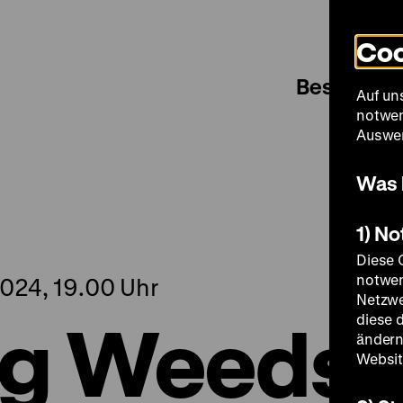
Coo
Besuch
Auf un
notwen
Auswer
Was 
1) N
Diese 
notwen
024, 19.00 Uhr
Netzwe
ng Weeds
diese 
ändern
Websit