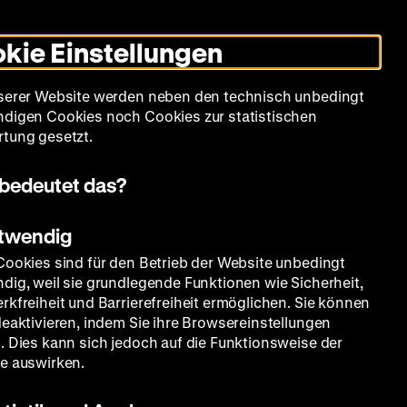
Leichte
Gebärdensprache
Suche
Heute +
Deutsch
Englisch
DHM
Dunklen
De
En
Sprache
Modus
kie Einstellungen
umschalten
Spielplan
Filmreihen
Über uns
serer Website werden neben den technisch unbedingt
digen Cookies noch Cookies zur statistischen
tung gesetzt.
bedeutet das?
otwendig
Cookies sind für den Betrieb der Website unbedingt
dig, weil sie grundlegende Funktionen wie Sicherheit,
rkfreiheit und Barrierefreiheit ermöglichen. Sie können
deaktivieren, indem Sie ihre Browsereinstellungen
. Dies kann sich jedoch auf die Funktionsweise der
e auswirken.