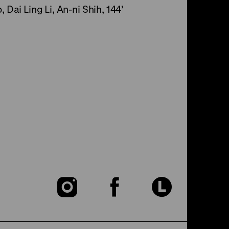
Dai Ling Li, An-ni Shih, 144’
Zu
Zu
Zu
unserer
unserer
unser