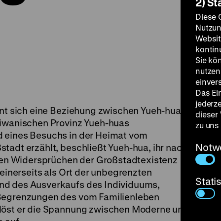
2) St
Diese 
Nutzun
Websit
kontin
Sie kö
nutzen.
einver
Das Ei
jederz
ahnt sich eine Beziehung zwischen Yueh-hua und
dieser
aiwanischen Provinz Yueh-huas
zu uns
d eines Besuchs in der Heimat vom
Notw
tadt erzählt, beschließt Yueh-hua, ihr nach
t den Widersprüchen der Großstadtexistenz
 einerseits als Ort der unbegrenzten
Stati
nd des Ausverkaufs des Individuums,
 Begrenzungen des vom Familienleben
 löst er die Spannung zwischen Moderne und