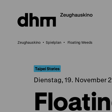
Direkt
zum
Seiteninhalt
springen
Zeughauskino
Spielplan
Floating Weeds
Taipei Stories
Dienstag, 19. November 2
Floati