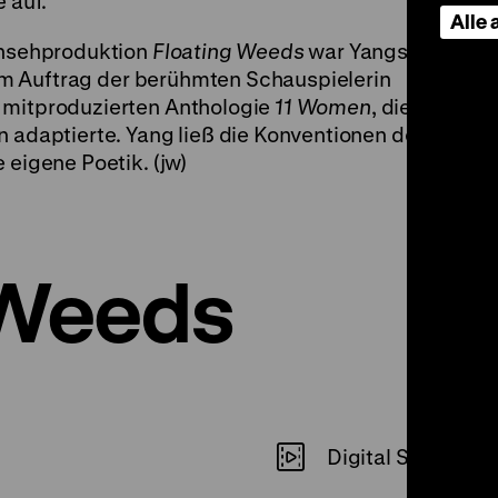
 auf.
Alle
ernsehproduktion
Floating Weeds
war Yangs
e im Auftrag der berühmten Schauspielerin
 mitproduzierten Anthologie
11 Women
, die
n adaptierte. Yang ließ die Konventionen des
 eigene Poetik. (jw)
 Weeds
Digital SD